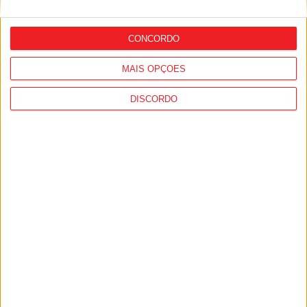
para curtas abre candidaturas com
prémio de mil euros
CONCORDO
MAIS OPÇÕES
DISCORDO
Viseu: GNR deteve 13 pessoas e registou
364 infrações rodoviárias numa semana