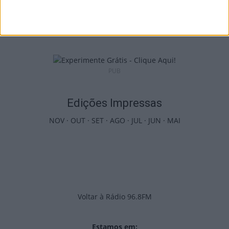
Viseu: APCVD vai instalar nova sede no
Centro Histórico após investimento...
6 de Agosto, 2026
PUB
Edições Impressas
NOV
·
OUT
·
SET
·
AGO
·
JUL
·
JUN
·
MAI
Voltar à Rádio 96.8FM
Estamos em: