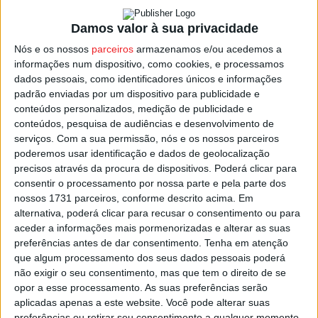
O presidente da Câmara de Viseu lembrou ainda que o
funcionamento no Multiusos já custou aos cofres da
Damos valor à sua privacidade
autarquia cerca de 238 mil euros, dos quais 98 mil só
Nós e os nossos
parceiros
armazenamos e/ou acedemos a
com gastos em energia.
informações num dispositivo, como cookies, e processamos
dados pessoais, como identificadores únicos e informações
padrão enviadas por um dispositivo para publicidade e
O autarca revelou ainda dados do tribunal de Contas do
conteúdos personalizados, medição de publicidade e
relatório de novembro passado que apontava para custos
conteúdos, pesquisa de audiências e desenvolvimento de
relacionados com a pandemia, assumidos pelo município
serviços.
Com a sua permissão, nós e os nossos parceiros
de Viseu, a rondar os 4,3 milhões de euros.
poderemos usar identificação e dados de geolocalização
precisos através da procura de dispositivos. Poderá clicar para
consentir o processamento por nossa parte e pela parte dos
Desativados estão já os quatro centros de testagem
nossos 1731 parceiros, conforme descrito acima. Em
gratuita à covid-19, que funcionavam na cidade, na Feira
alternativa, poderá clicar para recusar o consentimento ou para
de S. Mateus, Jugueiros, Rossio e na Avenida Infante D.
aceder a informações mais pormenorizadas e alterar as suas
preferências antes de dar consentimento.
Tenha em atenção
Henrique, e que, no total, realizaram 83 mil testes.
que algum processamento dos seus dados pessoais poderá
não exigir o seu consentimento, mas que tem o direito de se
Esta e outras notícias para ouvir na Estação Diária – 96.8
opor a esse processamento. As suas preferências serão
FM ou em
www.968.fm
.
aplicadas apenas a este website. Você pode alterar suas
preferências ou retirar seu consentimento a qualquer momento