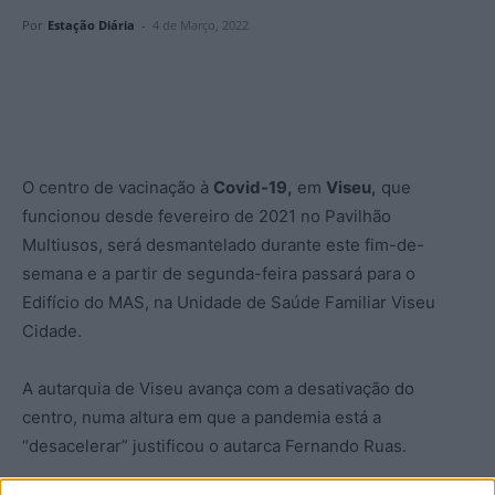
Por
Estação Diária
-
4 de Março, 2022
O centro de vacinação à
Covid-19,
em
Viseu,
que
funcionou desde fevereiro de 2021 no Pavilhão
Multiusos, será desmantelado durante este fim-de-
semana e a partir de segunda-feira passará para o
Edifício do MAS, na Unidade de Saúde Familiar Viseu
Cidade.
A autarquia de Viseu avança com a desativação do
centro, numa altura em que a pandemia está a
“desacelerar” justificou o autarca Fernando Ruas.