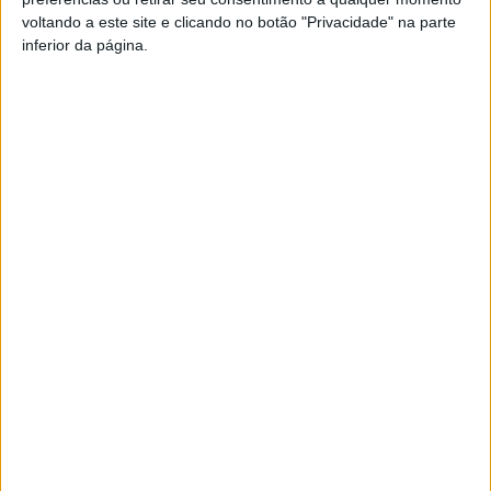
voltando a este site e clicando no botão "Privacidade" na parte
Pub
inferior da página.
TAGS
Covid-19
Viseu
Artigo anterior
Próximo artigo
Tarouca: Município investe no
Viseu: Autarquia quer mais
potencial turístico da Serra de
árvores para ter mais sombra
Santa Helena
no Parque Urbano de Santiago