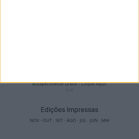
7 de Agosto, 2026
Futebol: Jogadores do Académico e
Tondela vão exibir distinções oficiais nas...
7 de Agosto, 2026
PUB
Edições Impressas
NOV
·
OUT
·
SET
·
AGO
·
JUL
·
JUN
·
MAI