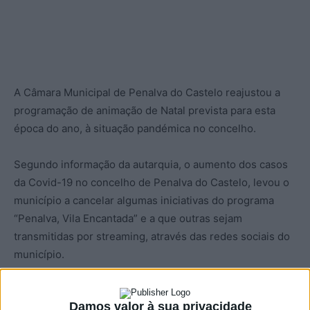
A Câmara Municipal de Penalva do Castelo reajustou a
programação de animação de Natal prevista para esta
época do ano, à situação pandémica no concelho.
Segundo informação da autarquia, o aumento dos casos
da Covid-19 no concelho de Penalva do Castelo, levou o
município a cancelar algumas iniciativas do programa
“Penalva, Vila Encantada” e a que outras sejam
transmitidas por streaming, através das redes sociais do
município.
Assim, no dia 26 de dezembro, o concerto de natal
Damos valor à sua privacidade
marcado para as 15h00 com o Ranho Folclórico de