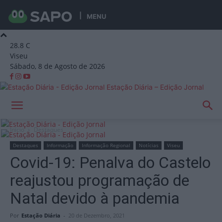
MENU
28.8
C
Viseu
Sábado, 8 de Agosto de 2026
Estação Diária – Edição Jornal
Início
Destaques
Destaques
Informação
Informação Regional
Notícias
Viseu
Covid-19: Penalva do Castelo
reajustou programação de
Natal devido à pandemia
Por
Estação Diária
-
20 de Dezembro, 2021