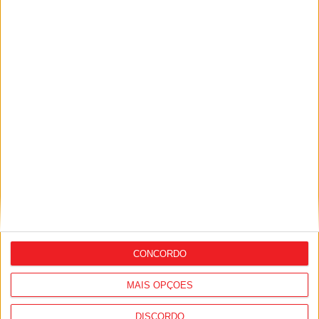
Penalva do Castelo: XVIII Encontro de
Música Tradicional domingo em Pindo
CONCORDO
MAIS OPÇÕES
Penalva do Castelo: Taekwondo Clube
DISCORDO