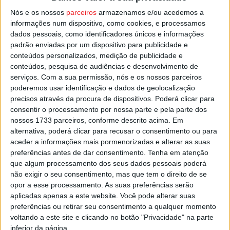
Penalva do Castelo, e o musical “O Calor Encantado”
Nós e os nossos
parceiros
armazenamos e/ou acedemos a
informações num dispositivo, como cookies, e processamos
marcado para as 17h30, serão transmitidos pela internet.
dados pessoais, como identificadores únicos e informações
padrão enviadas por um dispositivo para publicidade e
Esta e outras notícias para ouvir na Estação Diária – 96.8
conteúdos personalizados, medição de publicidade e
FM ou em
www.968.fm
.
conteúdos, pesquisa de audiências e desenvolvimento de
serviços.
Com a sua permissão, nós e os nossos parceiros
poderemos usar identificação e dados de geolocalização
Pub
precisos através da procura de dispositivos. Poderá clicar para
consentir o processamento por nossa parte e pela parte dos
nossos 1733 parceiros, conforme descrito acima. Em
alternativa, poderá clicar para recusar o consentimento ou para
TAGS
Covid-19
Penalva do Castelo
aceder a informações mais pormenorizadas e alterar as suas
preferências antes de dar consentimento.
Tenha em atenção
que algum processamento dos seus dados pessoais poderá
não exigir o seu consentimento, mas que tem o direito de se
opor a esse processamento. As suas preferências serão
aplicadas apenas a este website. Você pode alterar suas
preferências ou retirar seu consentimento a qualquer momento
voltando a este site e clicando no botão "Privacidade" na parte
inferior da página.
Artigo anterior
Próximo artigo