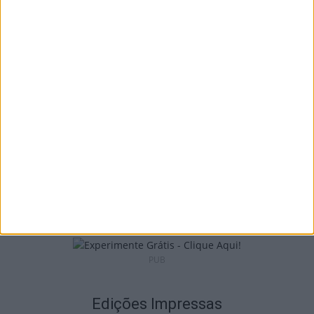
Incêndios: Viseu é o segundo distrito do
país com mais área...
7 de Agosto, 2026
Futebol: Jogadores do Académico e
Tondela vão exibir distinções oficiais nas...
7 de Agosto, 2026
PUB
Edições Impressas