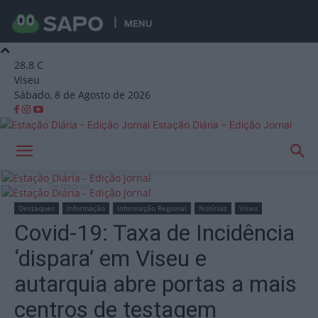
MENU
28.8
C
Viseu
Sábado, 8 de Agosto de 2026
Estação Diária – Edição Jornal
Início
Destaques
Destaques
Informação
Informação Regional
Notícias
Viseu
Covid-19: Taxa de Incidência
‘dispara’ em Viseu e
autarquia abre portas a mais
centros de testagem