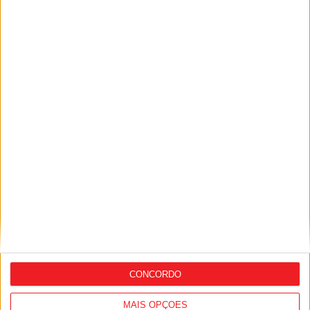
Combustíveis: Preços devem baixar de
forma acentuada na próxima semana
CONCORDO
MAIS OPÇÕES