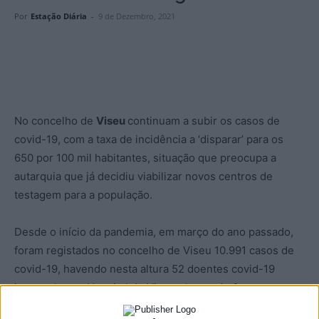
Por
Estação Diária
-
9 de Dezembro, 2021
No concelho de
Viseu
continuam a subir os casos de
covid-19, com a taxa de incidência a ‘disparar’ para os
650 por 100 mil habitantes, situação que preocupa a
autarquia que já decidiu viabilizar novos centros de
testagem para a população.
Desde o início da pandemia, em março do ano passado,
foram registados no concelho de Viseu 10.991 casos de
covid-19, havendo nesta altura 52 doentes covid-19
internados no Hospital de Viseu, dos quais 6 nos
Cuidados Intensivos.