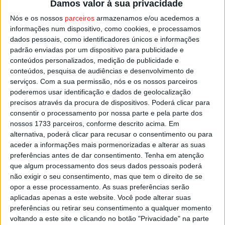
Damos valor à sua privacidade
Face à evolução negativa da pandemia no concelho, a
Nós e os nossos
parceiros
armazenamos e/ou acedemos a
informações num dispositivo, como cookies, e processamos
Comissão Municipal de Proteção Civil defendeu uma
dados pessoais, como identificadores únicos e informações
estratégia de testagem massiva da população, posição
padrão enviadas por um dispositivo para publicidade e
que mereceu a concordância da autarquia que já decidiu
conteúdos personalizados, medição de publicidade e
facilitar a instalação de centros de testagem, por
conteúdos, pesquisa de audiências e desenvolvimento de
entidades do setor da saúde, que queiram fazê-lo em
serviços.
Com a sua permissão, nós e os nossos parceiros
poderemos usar identificação e dados de geolocalização
espaço público.
precisos através da procura de dispositivos. Poderá clicar para
consentir o processamento por nossa parte e pela parte dos
Esta e outras notícias para ouvir na Estação Diária – 96.8
nossos 1733 parceiros, conforme descrito acima. Em
FM ou em
www.968.fm
.
alternativa, poderá clicar para recusar o consentimento ou para
aceder a informações mais pormenorizadas e alterar as suas
preferências antes de dar consentimento.
Tenha em atenção
Pub
que algum processamento dos seus dados pessoais poderá
não exigir o seu consentimento, mas que tem o direito de se
opor a esse processamento. As suas preferências serão
aplicadas apenas a este website. Você pode alterar suas
TAGS
Covid-19
Viseu
preferências ou retirar seu consentimento a qualquer momento
voltando a este site e clicando no botão "Privacidade" na parte