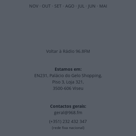
NOV
·
OUT
·
SET
·
AGO
·
JUL
·
JUN
·
MAI
Voltar à Rádio 96.8FM
Estamos em:
EN231, Palácio do Gelo Shopping,
Piso 3, Loja 321,
3500-606 Viseu
Contactos gerais:
geral@968.fm
(+351) 232 432 347
(rede fixa nacional)