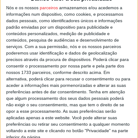
“estratégicos”, um no centro da cidade e o outro em
Nós e os nossos
parceiros
armazenamos e/ou acedemos a
Jugueiros, zona de maior afluência juvenil onde se
informações num dispositivo, como cookies, e processamos
concentra a maior zona de bares da cidade e bem perto
dados pessoais, como identificadores únicos e informações
padrão enviadas por um dispositivo para publicidade e
do Politécnico de Viseu.
conteúdos personalizados, medição de publicidade e
conteúdos, pesquisa de audiências e desenvolvimento de
Esta e outras notícias para ouvir na Estação Diária – 96.8
serviços.
Com a sua permissão, nós e os nossos parceiros
FM ou em
www.968.fm
.
poderemos usar identificação e dados de geolocalização
precisos através da procura de dispositivos. Poderá clicar para
consentir o processamento por nossa parte e pela parte dos
Pub
nossos 1733 parceiros, conforme descrito acima. Em
alternativa, poderá clicar para recusar o consentimento ou para
aceder a informações mais pormenorizadas e alterar as suas
preferências antes de dar consentimento.
Tenha em atenção
TAGS
Covid-19
Viseu
que algum processamento dos seus dados pessoais poderá
não exigir o seu consentimento, mas que tem o direito de se
opor a esse processamento. As suas preferências serão
aplicadas apenas a este website. Você pode alterar suas
preferências ou retirar seu consentimento a qualquer momento
voltando a este site e clicando no botão "Privacidade" na parte
inferior da página.