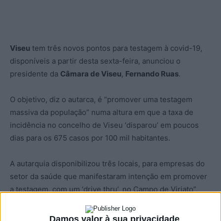
Viseu
tem três novos pontos para testagem à covid-19,
disponíveis a partir desta sexta-feira, anunciou o
presidente da
Câmara de Viseu
,
Fernando Ruas
.
O objetivo, diz o autarca, é “promover uma testagem
massiva da população” numa altura em que a taxa de
incidência no concelho de Viseu ‘disparou’ em poucos
dias para os 675 casos por 100 mil habitantes.
A autarquia disponibilizou três locais, para empresas do
setor da saúde que manifestaram intenção em promover
a testagem, com um ‘drive thru’, no Campo de Viriato”,
espaço onde se realiza a Feira de São Mateus, e mais
dois centros em locais que a autarquia considera
Damos valor à sua privacidade