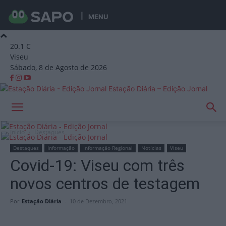
MENU
20.1
C
Viseu
Sábado, 8 de Agosto de 2026
Estação Diária – Edição Jornal
Início
Destaques
Destaques
Informação
Informação Regional
Notícias
Viseu
Covid-19: Viseu com três
novos centros de testagem
Por
Estação Diária
-
10 de Dezembro, 2021