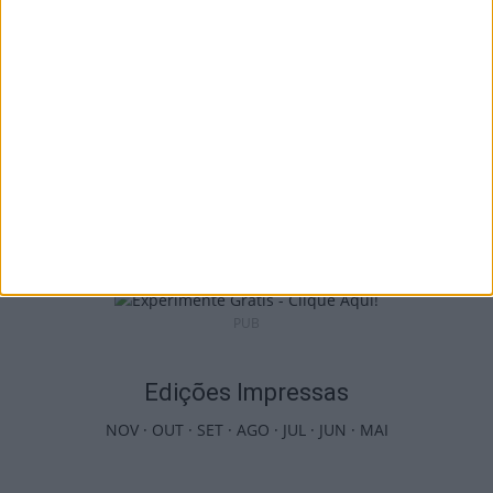
8 de Agosto, 2026
Incêndios: Viseu é o segundo distrito do
país com mais área...
7 de Agosto, 2026
PUB
Edições Impressas
NOV
·
OUT
·
SET
·
AGO
·
JUL
·
JUN
·
MAI