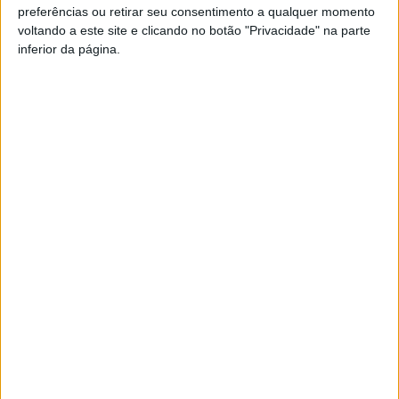
10h30: treino no Pavilhão Municipal Gimnodesportivo do
preferências ou retirar seu consentimento a qualquer momento
voltando a este site e clicando no botão "Privacidade" na parte
Luso
inferior da página.
13h00: Dispensa dos atletas
Esta e outras notícias para ouvir na Estação Diária – 96.8
FM ou em
www.968.fm
.
Pub
TAGS
Armamar Futsal
Futsal
Seleção Sub-15
Viseu 2001