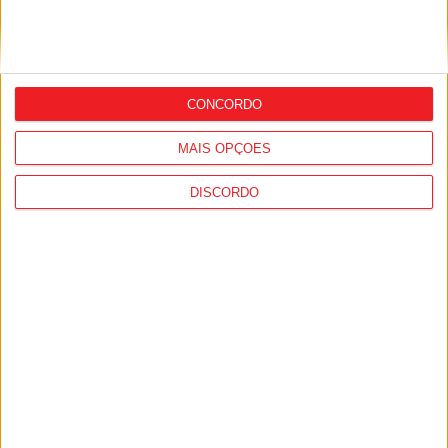
Futsal: São Martinho de Mouros garantiu
CONCORDO
o regresso aos nacionais
MAIS OPÇÕES
DISCORDO
Futsal: São Martinho de Mouros vence e
reentra nas contas da subida aos
nacionais