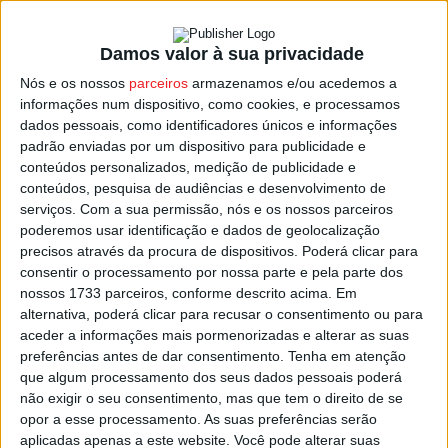
8 de maio de 2022 | domingo
Damos valor à sua privacidade
Até às 21h30: Grande Hotel do Luso
Nós e os nossos
parceiros
armazenamos e/ou acedemos a
informações num dispositivo, como cookies, e processamos
9 de maio de 2022 | segunda-feira
dados pessoais, como identificadores únicos e informações
10h30: treino no Pavilhão Municipal Gimnodesportivo do
padrão enviadas por um dispositivo para publicidade e
conteúdos personalizados, medição de publicidade e
Luso
conteúdos, pesquisa de audiências e desenvolvimento de
17h00: treino no Pavilhão Municipal Gimnodesportivo do
serviços.
Com a sua permissão, nós e os nossos parceiros
Luso
poderemos usar identificação e dados de geolocalização
precisos através da procura de dispositivos. Poderá clicar para
consentir o processamento por nossa parte e pela parte dos
10 de maio de 2022 | terça-feira
nossos 1733 parceiros, conforme descrito acima. Em
10h30: treino no Pavilhão Municipal Gimnodesportivo do
alternativa, poderá clicar para recusar o consentimento ou para
Luso
aceder a informações mais pormenorizadas e alterar as suas
17h00: treino no Pavilhão Municipal Gimnodesportivo do
preferências antes de dar consentimento.
Tenha em atenção
que algum processamento dos seus dados pessoais poderá
Luso
não exigir o seu consentimento, mas que tem o direito de se
opor a esse processamento. As suas preferências serão
11 de maio de 2022 | quarta-feira
aplicadas apenas a este website. Você pode alterar suas