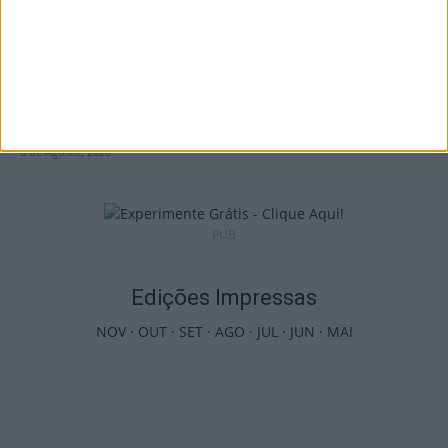
Viseu: APCVD vai instalar nova sede no
Centro Histórico após investimento...
6 de Agosto, 2026
PUB
Edições Impressas
NOV
·
OUT
·
SET
·
AGO
·
JUL
·
JUN
·
MAI