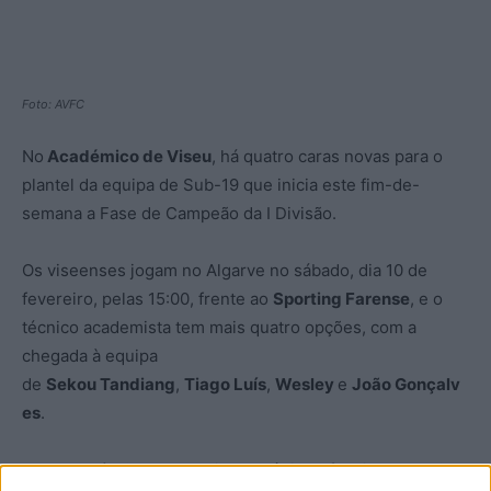
Foto: AVFC
No
Académico de Viseu
, há quatro caras novas para o
plantel da equipa de Sub-19 que inicia este fim-de-
semana a Fase de Campeão da I Divisão.
Os viseenses jogam no Algarve no sábado, dia 10 de
fevereiro, pelas 15:00, frente ao
Sporting Farense
, e o
técnico academista tem mais quatro opções, com a
chegada à equipa
de
Sekou Tandiang
,
Tiago Luís
,
Wesley
e
João Gonçalv
es
.
O senegalês Sekou Tandiang, médio defensivo, tem 18