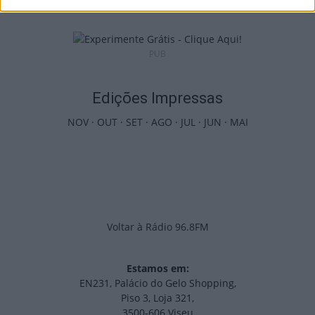
PUB
Edições Impressas
NOV
·
OUT
·
SET
·
AGO
·
JUL
·
JUN
·
MAI
Voltar à Rádio 96.8FM
Estamos em:
EN231, Palácio do Gelo Shopping,
Piso 3, Loja 321,
3500-606 Viseu