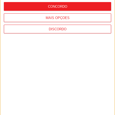
CONCORDO
MAIS OPÇÕES
DISCORDO
Viseu: Presidente da República inaugura
a 634.ª Feira de São Mateus