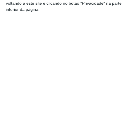
voltando a este site e clicando no botão "Privacidade" na parte
inferior da página.
TAGS
Académico de Viseu
Futebol
Sub-19
Viseu
Artigo anterior
Próximo artigo
Governo tem 13,5 ME para a
Mais de 500 excessos de
carreira aérea que liga
álcool durante a Operação
Bragança a Portimão com
Taxa Zero ao Volante
escala em Viseu
ARTIGOS RELACIONADOS
Mais do autor