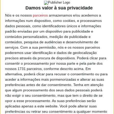
anos e jogava nos juniores do Hoffenheim.
Damos valor à sua privacidade
Tiago Luís, 18 anos, defesa central, chega do Casa Pia,
Nós e os nossos
parceiros
armazenamos e/ou acedemos a
informações num dispositivo, como cookies, e processamos
depois e ter passado pela formação do Benfica.
dados pessoais, como identificadores únicos e informações
padrão enviadas por um dispositivo para publicidade e
Wesley Juan, brasileiro de 19 anos, joga também no setor
conteúdos personalizados, medição de publicidade e
mais recuado e jogava no Clube Ska Brasil, e tem no
conteúdos, pesquisa de audiências e desenvolvimento de
serviços.
Com a sua permissão, nós e os nossos parceiros
Académico de Viseu a sua primeira aventura no futebol
poderemos usar identificação e dados de geolocalização
europeu.
precisos através da procura de dispositivos. Poderá clicar para
consentir o processamento por nossa parte e pela parte dos
Quanto ao médio ofensivo João Gonçalves, tem 17 anos e
nossos 1731 parceiros, conforme descrito acima. Em
alternativa, poderá clicar para recusar o consentimento ou para
chega do Famalicão.
aceder a informações mais pormenorizadas e alterar as suas
preferências antes de dar consentimento.
Tenha em atenção
Esta e outras notícias para ouvir na Estação Diária – 96.8
que algum processamento dos seus dados pessoais poderá
FM ou em
www.968.fm
.
não exigir o seu consentimento, mas que tem o direito de se
opor a esse processamento. As suas preferências serão
aplicadas apenas a este website. Você pode alterar suas
Pub
preferências ou retirar seu consentimento a qualquer momento