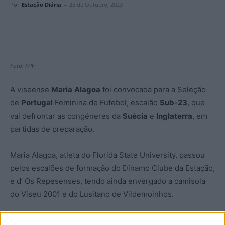
Por
Estação Diária
-
25 de Outubro, 2023
Foto: FPF
A viseense
Maria
Alagoa
foi convocada para a Seleção
de
Portugal
Feminina de Futebol, escalão
Sub-23
, que
vai defrontar as congéneres da
Suécia
e
Inglaterra
, em
partidas de preparação.
Maria Alagoa, atleta do Florida State University, passou
pelos escalões de formação do Dínamo Clube da Estação,
e d’ Os Repesenses, tendo ainda envergado a camisola
do Viseu 2001 e do Lusitano de Vildemoinhos.
Foi uma das 23 escolhidas pela técnica nacional Beatriz