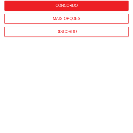
CONCORDO
MAIS OPÇÕES
DISCORDO
Futebol: João Félix convocado, António
Silva fora das escolhas de Portugal para
o Mundial2026