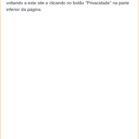
voltando a este site e clicando no botão "Privacidade" na parte
inferior da página.
TAGS
Futebol Feminino
Maria Alagoa
Portugal
Seleção Nacional
Sub-23
Artigo anterior
Próximo artigo
Moimenta da Beira: Detidos
Taça de Portugal: Tondela vai
em flagrante enquanto
jogar fora de casa
assaltavam uma casa
ARTIGOS RELACIONADOS
Mais do autor