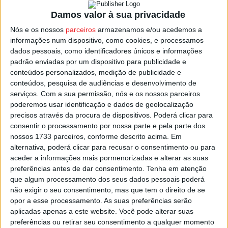
Teixeira, numa lista onde consta também o nome de
Damos valor à sua privacidade
Daniela Santos, joga atualmente no Damaiense,
Nós e os nossos
parceiros
armazenamos e/ou acedemos a
emprestada pelo Benfica, para onde se transferiu em
informações num dispositivo, como cookies, e processamos
2018 depois de ter feito toda a formação no Pinguinzinho,
dados pessoais, como identificadores únicos e informações
de Santa Comba Dão.
padrão enviadas por um dispositivo para publicidade e
conteúdos personalizados, medição de publicidade e
conteúdos, pesquisa de audiências e desenvolvimento de
As Sub-23 de Portugal defrontam a Suécia no Complexo
serviços.
Com a sua permissão, nós e os nossos parceiros
Desportivo Carla Sacramento, no Seixal, no dia 26 de
poderemos usar identificação e dados de geolocalização
outubro, e jogam depois com a Inglaterra, em
precisos através da procura de dispositivos. Poderá clicar para
consentir o processamento por nossa parte e pela parte dos
Manchester, no Ethiad Campus da Academia do
nossos 1733 parceiros, conforme descrito acima. Em
Manchester City, no próximo dia 30.
alternativa, poderá clicar para recusar o consentimento ou para
aceder a informações mais pormenorizadas e alterar as suas
Esta e outras notícias para ouvir na Estação Diária – 96.8
preferências antes de dar consentimento.
Tenha em atenção
que algum processamento dos seus dados pessoais poderá
FM ou em
www.968.fm
.
não exigir o seu consentimento, mas que tem o direito de se
opor a esse processamento. As suas preferências serão
Pub
aplicadas apenas a este website. Você pode alterar suas
preferências ou retirar seu consentimento a qualquer momento