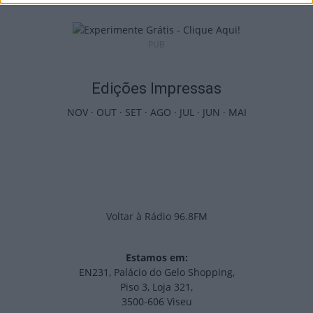
PUB
Edições Impressas
NOV
·
OUT
·
SET
·
AGO
·
JUL
·
JUN
·
MAI
Voltar à Rádio 96.8FM
Estamos em:
EN231, Palácio do Gelo Shopping,
Piso 3, Loja 321,
3500-606 Viseu