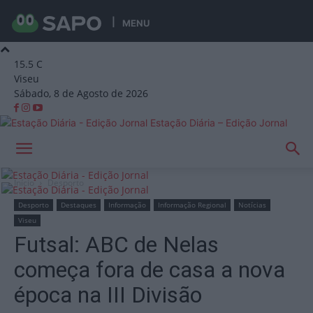
MENU
15.5
C
Viseu
Sábado, 8 de Agosto de 2026
Estação Diária – Edição Jornal
Início
Desporto
Desporto
Destaques
Informação
Informação Regional
Notícias
Viseu
Futsal: ABC de Nelas
começa fora de casa a nova
época na III Divisão