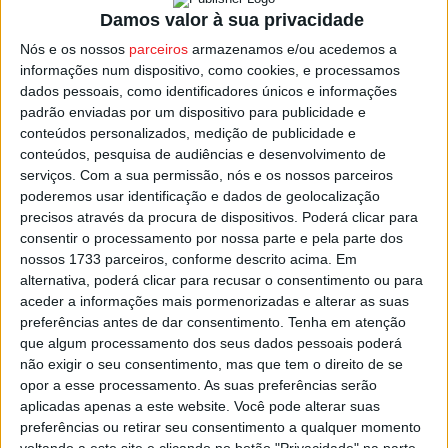
séries assegura a subida à II Divisão Nacional, e disputará
Damos valor à sua privacidade
depois a Fase de Campeão.
Nós e os nossos
parceiros
armazenamos e/ou acedemos a
informações num dispositivo, como cookies, e processamos
dados pessoais, como identificadores únicos e informações
Haverá uma segunda oportunidade para as equipas que
padrão enviadas por um dispositivo para publicidade e
ficarem na segunda posição, que disputarão com o
conteúdos personalizados, medição de publicidade e
vencedor da Série Açores, um play-off a quatro que
conteúdos, pesquisa de audiências e desenvolvimento de
valerá ao vencedor a subida de divisão.
serviços.
Com a sua permissão, nós e os nossos parceiros
poderemos usar identificação e dados de geolocalização
precisos através da procura de dispositivos. Poderá clicar para
Quanto a descidas aos distritais, estão reservadas para
consentir o processamento por nossa parte e pela parte dos
os três últimos classificados de cada série.
nossos 1733 parceiros, conforme descrito acima. Em
alternativa, poderá clicar para recusar o consentimento ou para
aceder a informações mais pormenorizadas e alterar as suas
Esta e outras notícias para ouvir em desenvolvimento na
preferências antes de dar consentimento.
Tenha em atenção
Estação Diária – 96.8 FM ou em
www.968.fm
.
que algum processamento dos seus dados pessoais poderá
não exigir o seu consentimento, mas que tem o direito de se
Pub
opor a esse processamento. As suas preferências serão
aplicadas apenas a este website. Você pode alterar suas
preferências ou retirar seu consentimento a qualquer momento
voltando a este site e clicando no botão "Privacidade" na parte