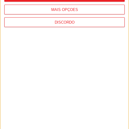
MAIS OPÇÕES
DISCORDO
Viseu: GNR detém sete suspeitos por
furto de cobre na região