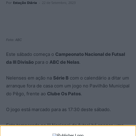
Por
Estação Diária
-
22 de Setembro, 2023
Foto: ABC
Este sábado começa o
Campeonato Nacional de Futsal
da III Divisão
para o
ABC de Nelas
.
Nelenses em ação na
Série B
com o calendário a ditar um
arranque fora de casa com um jogo no Pavilhão Municipal
do Pêgo, frente ao
Clube Os Patos
.
O jogo está marcado para as 17:30 deste sábado.
Esta temporada na III Nacional de futsal há apenas uma
fase e assim o primeiro classificado de cada uma das três