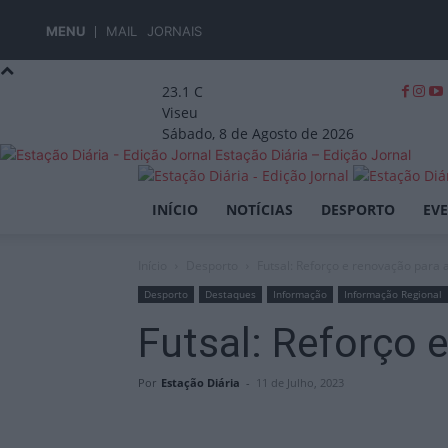
MENU
MAIL
JORNAIS
23.1
C
Viseu
Sábado, 8 de Agosto de 2026
Estação Diária – Edição Jornal
INÍCIO
NOTÍCIAS
DESPORTO
EV
Início
Desporto
Futsal: Reforço e renovação para 
Desporto
Destaques
Informação
Informação Regional
Futsal: Reforço 
Por
Estação Diária
-
11 de Julho, 2023