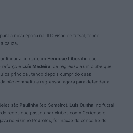
para a nova época na III Divisão de futsal, tendo
a baliza.
continuar a contar com
Henrique
Liberato
, que
 reforço é
Luís
Madeira
, de regresso a um clube que
uipa principal, tendo depois cumprido duas
da não competiu e regressou agora para defender a
Nelas são
Paulinho
(ex-Sameiro),
Luís
Cunha
, no futsal
arda redes que passou por clubes como Cariense e
ogava no vizinho Pedreles, formação do concelho de