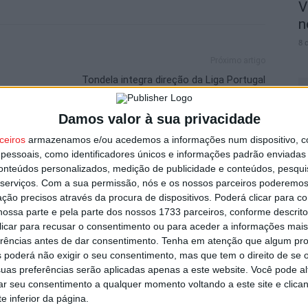
V
n
8 
Próximo artigo
Tondela integra direção da Liga Portugal
Damos valor à sua privacidade
ceiros
armazenamos e/ou acedemos a informações num dispositivo, c
S
essoais, como identificadores únicos e informações padrão enviadas 
utor
C
conteúdos personalizados, medição de publicidade e conteúdos, pesqui
8 
serviços.
Com a sua permissão, nós e os nossos parceiros poderemos 
ção precisos através da procura de dispositivos. Poderá clicar para co
ossa parte e pela parte dos nossos 1733 parceiros, conforme descrit
 clicar para recusar o consentimento ou para aceder a informações ma
erências antes de dar consentimento.
Tenha em atenção que algum pr
 poderá não exigir o seu consentimento, mas que tem o direito de se 
uas preferências serão aplicadas apenas a este website. Você pode al
I
rar seu consentimento a qualquer momento voltando a este site e clica
d
e inferior da página.