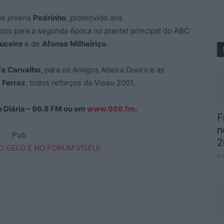
os jovens
Pedrinho
, promovido aos
bos para a segunda época no plantel principal do ABC
uceiro
e de
Afonso
Milheiriço
.
fa
Carvalho
, para os Amigos Abeira Douro e as
Ferraz
, todos reforços do Viseu 2001.
ão Diária – 96.8 FM ou em
www.968.fm
.
F
n
Pub
2
8 