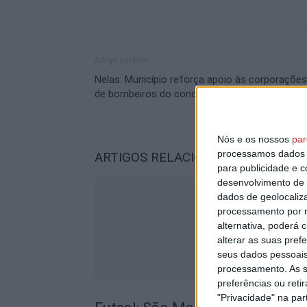
Artigo anterior
Nelas: Município reforça apoio às corporações
de bombeiros do concelho
Nós e os nossos
par
processamos dados p
ARTIGOS RELACIONADOS
Mais do a
para publicidade e 
desenvolvimento de 
dados de geolocaliza
processamento por n
alternativa, poderá
alterar as suas pref
seus dados pessoais
processamento. As s
preferências ou reti
"Privacidade" na part