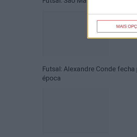
Futsal: São Martinho de Mouro
MAIS OP
Futsal: Alexandre Conde fecha 
época