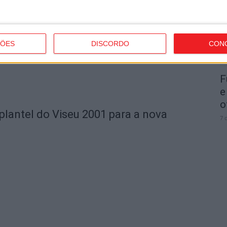
s renova com oito jogadores
7 
ÇÕES
DISCORDO
CON
F
e
o
plantel do Viseu 2001 para a nova
7 