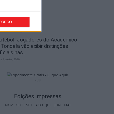
de Agosto, 2026
CORDO
utebol: Jogadores do Académico
 Tondela vão exibir distinções
ficiais nas...
de Agosto, 2026
PUB
Edições Impressas
NOV
·
OUT
·
SET
·
AGO
·
JUL
·
JUN
·
MAI