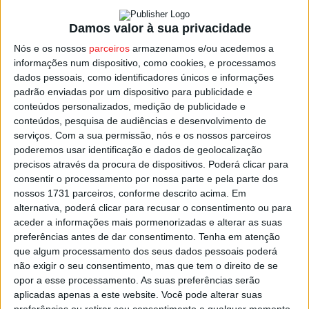
seja para manutenção e requalificação das instalações
Damos valor à sua privacidade
quer para apoio à aquisição de viaturas.
Nós e os nossos
parceiros
armazenamos e/ou acedemos a
informações num dispositivo, como cookies, e processamos
É uma verba de reforço e por isso não entra no pacote de
dados pessoais, como identificadores únicos e informações
83.033 euros de apoios já concedidos para as equipas
padrão enviadas por um dispositivo para publicidade e
de intervenção permanente, que foram reforçadas no ano
conteúdos personalizados, medição de publicidade e
passado, e que têm uma operacionalidade de 24 horas
conteúdos, pesquisa de audiências e desenvolvimento de
serviços.
Com a sua permissão, nós e os nossos parceiros
para garantirem a proteção imediata de pessoas e bens,
poderemos usar identificação e dados de geolocalização
através do socorro em permanência.
precisos através da procura de dispositivos. Poderá clicar para
consentir o processamento por nossa parte e pela parte dos
O presidente da Câmara de Nelas, anunciou durante a
nossos 1731 parceiros, conforme descrito acima. Em
alternativa, poderá clicar para recusar o consentimento ou para
cerimónia a intenção da autarquia em avançar com um
aceder a informações mais pormenorizadas e alterar as suas
regulamento municipal para o bombeiro voluntário,
preferências antes de dar consentimento.
Tenha em atenção
contemplando a concessão de apoios sociais a estes
que algum processamento dos seus dados pessoais poderá
operacionais.
não exigir o seu consentimento, mas que tem o direito de se
opor a esse processamento. As suas preferências serão
aplicadas apenas a este website. Você pode alterar suas
Esta e outras notícias para ouvir na Estação Diária – 96.8