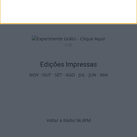
Futebol: David Silva apita Benfica-
Académico de Viseu e Flávio Lima o...
5 de Agosto, 2026
PUB
Edições Impressas
NOV
·
OUT
·
SET
·
AGO
·
JUL
·
JUN
·
MAI
Voltar à Rádio 96.8FM