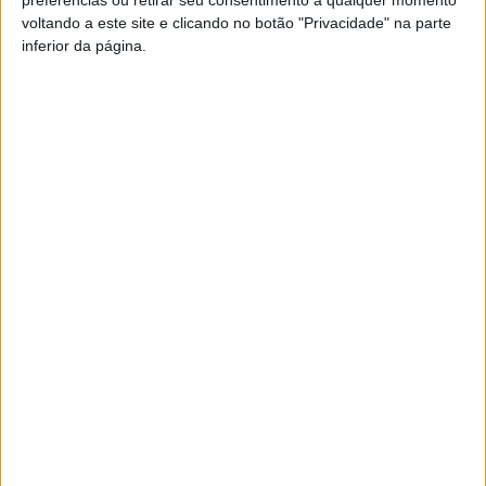
preferências ou retirar seu consentimento a qualquer momento
FM ou em
www.968.fm
.
voltando a este site e clicando no botão "Privacidade" na parte
inferior da página.
Pub
TAGS
Bombeiros
Nelas
Artigo anterior
Próximo artigo
‘Ir e Vir’ já transportou mais de
Futsal: Reforço e renovação
10 mil passageiros na região
para a baliza do ABC de Nelas
da CIM Viseu Dão Lafões