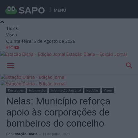
MENU
16.2
C
Viseu
Quinta-feira, 6 de Agosto de 2026
Estação Diária – Edição Jornal
Início
Destaques
Destaques
Informação
Informação Regional
Notícias
Viseu
Nelas: Município reforça
apoio às corporações de
bombeiros do concelho
Por
Estação Diária
-
11 de Julho, 2023