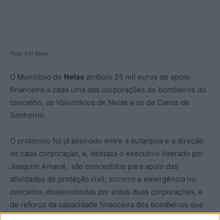
Foto: CM Nelas
O Município de
Nelas
atribuiu 25 mil euros de apoio
financeiro a cada uma das corporações de bombeiros do
concelho, os Voluntários de Nelas e os de Canas de
Senhorim.
O protocolo foi já assinado entre a autarquia e a direção
de cada corporação, e, destaca o executivo liderado por
Joaquim Amaral, são concedidos para apoio das
atividades de proteção civil, socorro e emergência no
concelho, desenvolvidas por estas duas corporações, e
de reforço da capacidade financeira dos bombeiros que
permita manter as atividades diárias das corporações,