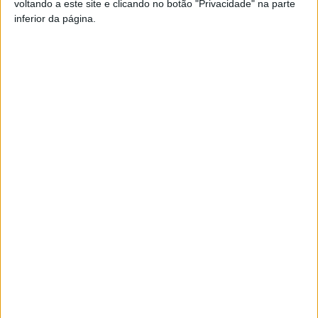
voltando a este site e clicando no botão "Privacidade" na parte
inferior da página.
TAGS
GNR
Roadpol-speed
Artigo anterior
Próximo artigo
Castro Daire: Jorge Guerreiro
Jogo de apresentação do
e DJ Bruno Carvalho animam
Viseu 2001 foi cancelado
festa do clube castrense
ARTIGOS RELACIONADOS
Mais do autor