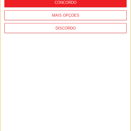
CONCORDO
MAIS OPÇÕES
DISCORDO
Viseu: GNR detém dois homens por
posse de armas proibidas