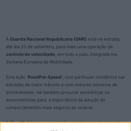
A
Guarda Nacional Republicana (GNR)
está na estrada,
até dia 23 de setembro, para mais uma operação de
controlo de velocidade
, em todo o país, integrada ma
Semana Europeia da Mobilidade.
Esta ação
‘RoadPol-Speed’
, com particular incidência nas
estradas de maior trânsito e com maiores números de
sinistralidade, vai também procurar sensibilizar os
automobilistas para a importância da adoção de
comportamentos mais seguros ao volante.
A ‘RoadPol’ é uma organização que foi estabelecida pelas
polícias de trânsito da Europa, com a finalidade de