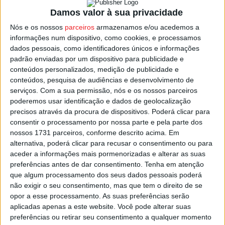
melhorar a segurança rodoviária e a aplicação da lei nas
Damos valor à sua privacidade
estradas.
Nós e os nossos
parceiros
armazenamos e/ou acedemos a
informações num dispositivo, como cookies, e processamos
dados pessoais, como identificadores únicos e informações
Estas operações, de âmbito europeu, procuram criar
padrão enviadas por um dispositivo para publicidade e
condições para uma circulação mais segura nas estradas,
conteúdos personalizados, medição de publicidade e
diminuindo o número de acidentes.
conteúdos, pesquisa de audiências e desenvolvimento de
serviços.
Com a sua permissão, nós e os nossos parceiros
poderemos usar identificação e dados de geolocalização
Só no ano passado, a GNR registou um total de 69 220
precisos através da procura de dispositivos. Poderá clicar para
acidentes.
consentir o processamento por nossa parte e pela parte dos
nossos 1731 parceiros, conforme descrito acima. Em
Nos primeiros oito meses do ano de 2022, a GNR
alternativa, poderá clicar para recusar o consentimento ou para
aceder a informações mais pormenorizadas e alterar as suas
registou 50 462 acidentes.
preferências antes de dar consentimento.
Tenha em atenção
que algum processamento dos seus dados pessoais poderá
Esta e outras notícias para ouvir na Estação Diária – 96.8
não exigir o seu consentimento, mas que tem o direito de se
FM ou em
www.968.fm
opor a esse processamento. As suas preferências serão
aplicadas apenas a este website. Você pode alterar suas
preferências ou retirar seu consentimento a qualquer momento
Pub