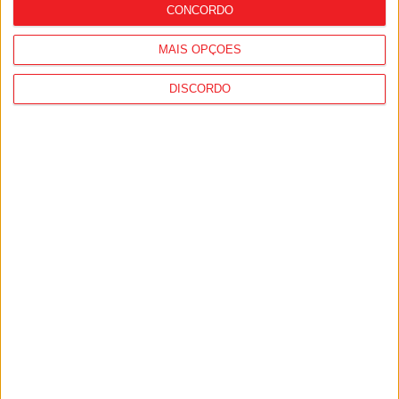
CONCORDO
MAIS OPÇÕES
DISCORDO
Viseu: Suspeito de furtos fica em prisão
preventiva