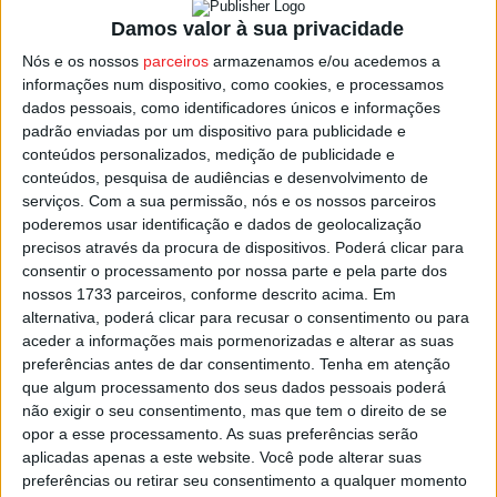
A operação, que vai decorrer até domingo, inclui ações
Damos valor à sua privacidade
de fiscalização de alteração de características e
transformação, tempos de condução diária e semanal,
Nós e os nossos
parceiros
armazenamos e/ou acedemos a
informações num dispositivo, como cookies, e processamos
pausas e períodos de descanso diários e semanais e
dados pessoais, como identificadores únicos e informações
velocidades instantâneas registadas pelo aparelho de
padrão enviadas por um dispositivo para publicidade e
controlo durante as últimas 24 horas, bem como
conteúdos personalizados, medição de publicidade e
funcionamento do aparelho de controlo (tacógrafo).
conteúdos, pesquisa de audiências e desenvolvimento de
serviços.
Com a sua permissão, nós e os nossos parceiros
poderemos usar identificação e dados de geolocalização
O objetivo, segundo o Comando nacional da GNR, é
precisos através da procura de dispositivos. Poderá clicar para
contribuir para a adoção de comportamentos mais
consentir o processamento por nossa parte e pela parte dos
seguros por parte dos condutores profissionais, e de
nossos 1733 parceiros, conforme descrito acima. Em
alternativa, poderá clicar para recusar o consentimento ou para
respeito pela lei que regula a circulação deste tipo de
aceder a informações mais pormenorizadas e alterar as suas
veículos e serviços de transporte.
preferências antes de dar consentimento.
Tenha em atenção
que algum processamento dos seus dados pessoais poderá
Esta e outras notícias para ouvir na Estação Diária – 96.8
não exigir o seu consentimento, mas que tem o direito de se
opor a esse processamento. As suas preferências serão
FM ou em
www.968.fm
.
aplicadas apenas a este website. Você pode alterar suas
preferências ou retirar seu consentimento a qualquer momento
Pub