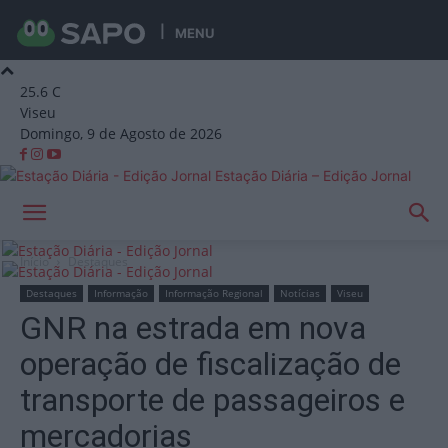
MENU
25.6
C
Viseu
Domingo, 9 de Agosto de 2026
Estação Diária – Edição Jornal
Início
Destaques
Destaques
Informação
Informação Regional
Notícias
Viseu
GNR na estrada em nova
operação de fiscalização de
transporte de passageiros e
mercadorias