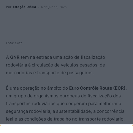
Por
Estação Diária
-
6 de Junho, 2023
Foto: GNR
A
GNR
tem na estrada uma ação de fiscalização
rodoviária à circulação de veículos pesados, de
mercadorias e transporte de passageiros.
É uma operação no âmbito do
Euro Contrôle Route (ECR)
,
um grupo de organismos europeus de fiscalização dos
transportes rodoviários que cooperam para melhorar a
segurança rodoviária, a sustentabilidade, a concorrência
leal e as condições de trabalho no transporte rodoviário.