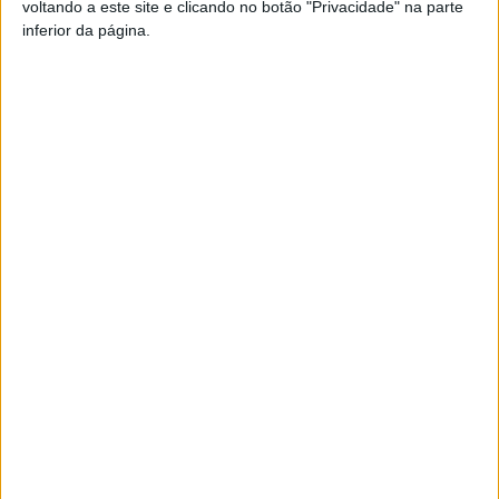
voltando a este site e clicando no botão "Privacidade" na parte
inferior da página.
TAGS
GNR
Artigo anterior
Próximo artigo
Viseu 2001 caiu nos ‘quartos’
Viseu: Politécnico associou-
da Taça Nacional Feminina de
se à Green Week
Futebol Sub19
ARTIGOS RELACIONADOS
Mais do autor