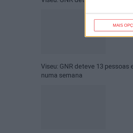
MAIS OP
Viseu: GNR deteve 13 pessoas e
numa semana