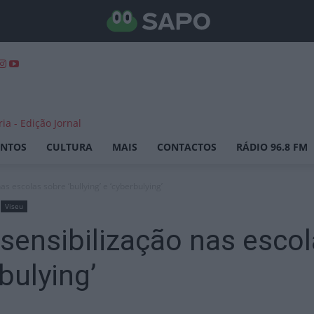
ENTOS
CULTURA
MAIS
CONTACTOS
RÁDIO 96.8 FM
as escolas sobre ‘bullying’ e ‘cyberbulying’
Viseu
 sensibilização nas esco
rbulying’