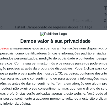
T
n
o
Próximo artigo
6 
do
Futsal: Campeonato de regresso depois da Taça
de Portugal
Damos valor à sua privacidade
ceiros
armazenamos e/ou acedemos a informações num dispositivo, c
essoais, como identificadores únicos e informações padrão enviadas 
utor
conteúdos personalizados, medição de publicidade e conteúdos, pesqui
V
serviços.
Com a sua permissão, nós e os nossos parceiros poderemos 
i
ção precisos através da procura de dispositivos. Poderá clicar para co
v
ossa parte e pela parte dos nossos 1731 parceiros, conforme descrit
 clicar para recusar o consentimento ou para aceder a informações ma
6 
erências antes de dar consentimento.
Tenha em atenção que algum pr
 poderá não exigir o seu consentimento, mas que tem o direito de se 
uas preferências serão aplicadas apenas a este website. Você pode al
rar seu consentimento a qualquer momento voltando a este site e clica
e inferior da página.
s por furto de cobre na região