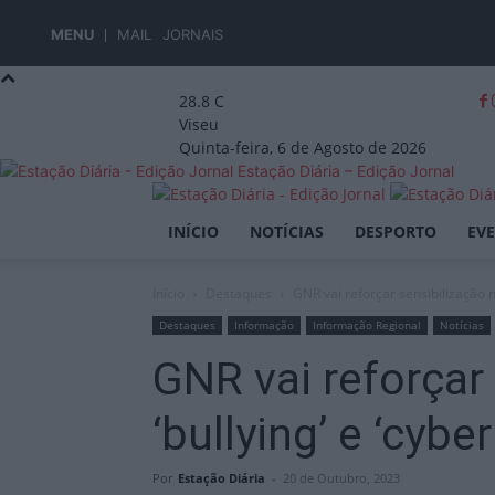
MENU
MAIL
JORNAIS
28.8
C
Viseu
Quinta-feira, 6 de Agosto de 2026
Estação Diária – Edição Jornal
INÍCIO
NOTÍCIAS
DESPORTO
EV
Início
Destaques
GNR vai reforçar sensibilização n
Destaques
Informação
Informação Regional
Notícias
GNR vai reforçar
‘bullying’ e ‘cybe
Por
Estação Diária
-
20 de Outubro, 2023