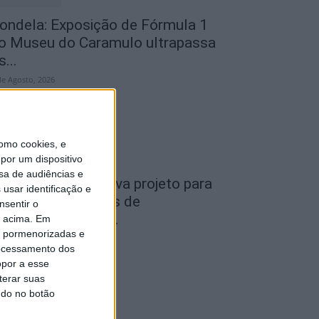
ondela: Exposição de Fórmula 1
o Museu do Caramulo ultrapassa
s...
de Agosto, 2026
omo cookies, e
por um dispositivo
sa de audiências e
iseu: Câmara aprova projeto para
usar identificação e
nstalar 54 câmaras de
nsentir o
ideovigilância em...
o acima. Em
is pormenorizadas e
de Agosto, 2026
ocessamento dos
opor a esse
terar suas
ndo no botão