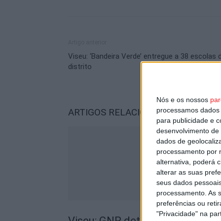
Artigo anterior
Viseu: ‘Bandeira Verde’ entregue a 38 escolas 
distrito
Nós e os nossos
par
processamos dados p
ARTIGOS RELACIONADOS
Mais do a
para publicidade e 
desenvolvimento de 
dados de geolocaliza
processamento por n
alternativa, poderá
alterar as suas pref
seus dados pessoais
processamento. As s
preferências ou reti
"Privacidade" na part
Viseu: GNR detém sete suspeito