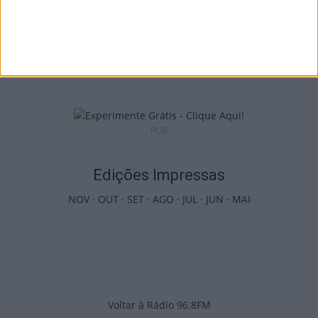
Viseu: Câmara aprova projeto para instalar
54 câmaras de videovigilância em...
6 de Agosto, 2026
PUB
Edições Impressas
NOV
·
OUT
·
SET
·
AGO
·
JUL
·
JUN
·
MAI
Voltar à Rádio 96.8FM