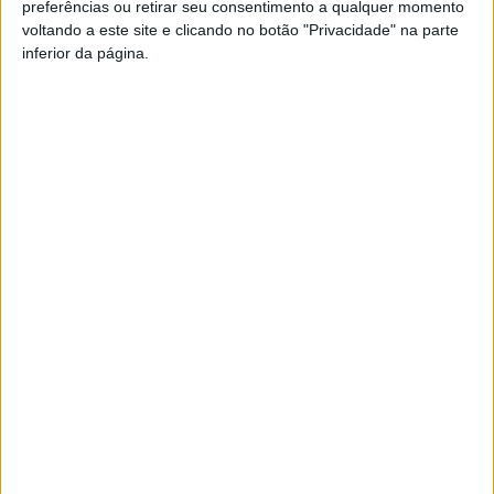
Esta e outras notícias para ouvir na Estação Diária – 96.8
preferências ou retirar seu consentimento a qualquer momento
voltando a este site e clicando no botão "Privacidade" na parte
FM ou em
www.968.fm
.
inferior da página.
Pub
TAGS
Futebol
Tondela
Artigo anterior
Próximo artigo
Covid-19: Centros de testes
Lamego: Município quer
em Jugueiros e Campo de
desenvolver ligação à
Viriato detetam mais 142
Fundação de Serralves
casos