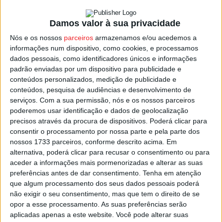
financeiro à SAD para que o internacional venezuelano
rume ao México já neste mercado de janeiro, onde tem à
Damos valor à sua privacidade
espera um contrato de três anos com o San Luís.
Nós e os nossos
parceiros
armazenamos e/ou acedemos a
informações num dispositivo, como cookies, e processamos
Jhon Murillo, 26 anos, despede-se de Tondela após 172
dados pessoais, como identificadores únicos e informações
jogos como a camisola dos ‘auriverdes’, o terceiro
padrão enviadas por um dispositivo para publicidade e
conteúdos personalizados, medição de publicidade e
jogador na história do clube com mais jogos oficiais,
conteúdos, pesquisa de audiências e desenvolvimento de
apenas batido por Cláudio Ramos e pelo argentino Piojo.
serviços.
Com a sua permissão, nós e os nossos parceiros
poderemos usar identificação e dados de geolocalização
Oficialmente o negócio ainda não foi fechado, mas Pako
precisos através da procura de dispositivos. Poderá clicar para
consentir o processamento por nossa parte e pela parte dos
Ayestarán, treinador do Tondela, já deu Jhon Murillo
nossos 1733 parceiros, conforme descrito acima. Em
como ‘perdido’ na conferência de imprensa após o jogo
alternativa, poderá clicar para recusar o consentimento ou para
com o Moreirense, adiantando que a saída do
aceder a informações mais pormenorizadas e alterar as suas
internacional venezuelano vai obrigar o Tondela a
preferências antes de dar consentimento.
Tenha em atenção
que algum processamento dos seus dados pessoais poderá
procurar uma alternativa neste mercado de
não exigir o seu consentimento, mas que tem o direito de se
transferências em janeiro.
opor a esse processamento. As suas preferências serão
aplicadas apenas a este website. Você pode alterar suas