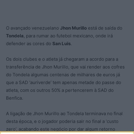
O avançado venezuelano
Jhon Murillo
está de saída do
Tondela
, para rumar ao futebol mexicano, onde irá
defender as cores do
San Luis
.
Os dois clubes e o atleta já chegaram a acordo para a
transferência de Jhon Murillo, que vai render aos cofres
do Tondela algumas centenas de milhares de euros já
que a SAD ‘auriverde’ tem apenas metade do passe do
atleta, com os outros 50% a pertencerem à SAD do
Benfica.
A ligação de Jhon Murillo ao Tondela terminava no final
desta época, e o jogador poderia sair no final a ‘custo
zero’, acabando este negócio por dar algum retorno