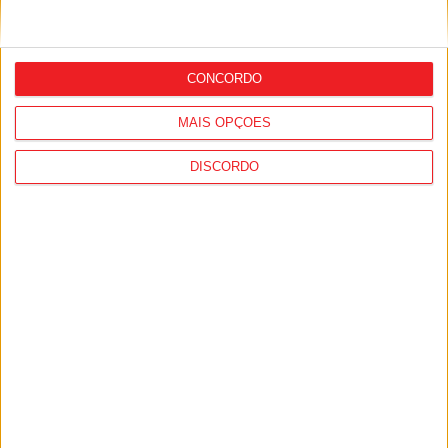
Desporto: GNR registou quase 1.500
incidentes em eventos desportivos, mais
de 90% no futebol
CONCORDO
MAIS OPÇÕES
DISCORDO
Futebol: David Silva apita Benfica-
Académico de Viseu e Flávio Lima o
Tondela-Amarante