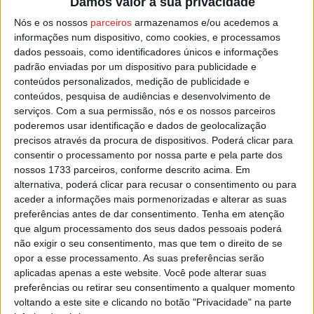
Damos valor à sua privacidade
Joana Cardeal (Académico de Viseu), 02.22,05.
Nós e os nossos
parceiros
armazenamos e/ou acedemos a
informações num dispositivo, como cookies, e processamos
dados pessoais, como identificadores únicos e informações
Os campeonatos nacionais de natação de juvenis,
padrão enviadas por um dispositivo para publicidade e
juniores e absolutos em piscina longa prolongam-se até
conteúdos personalizados, medição de publicidade e
domingo no Centro Olímpico de Piscinas Municipais de
conteúdos, pesquisa de audiências e desenvolvimento de
serviços.
Com a sua permissão, nós e os nossos parceiros
Coimbra.
poderemos usar identificação e dados de geolocalização
precisos através da procura de dispositivos. Poderá clicar para
Esta e outras notícias para ouvir na Estação Diária – 96.8
consentir o processamento por nossa parte e pela parte dos
FM ou em
www.968.fm
.
nossos 1733 parceiros, conforme descrito acima. Em
alternativa, poderá clicar para recusar o consentimento ou para
aceder a informações mais pormenorizadas e alterar as suas
Pub
preferências antes de dar consentimento.
Tenha em atenção
que algum processamento dos seus dados pessoais poderá
não exigir o seu consentimento, mas que tem o direito de se
opor a esse processamento. As suas preferências serão
TAGS
Académico de Viseu
Joana Cardeal
Natação
Viseu
aplicadas apenas a este website. Você pode alterar suas
preferências ou retirar seu consentimento a qualquer momento
voltando a este site e clicando no botão "Privacidade" na parte