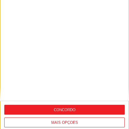
Viseu: Associação de Vila Chã de Sá
inaugura lar de 4,5 milhões com
capacidade para 63 idosos
CONCORDO
MAIS OPÇÕES