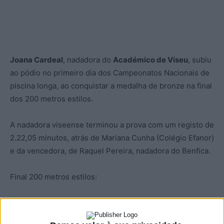
Joana Cardeal
, nadadora do
Académico de Viseu
, subiu
ao pódio no primeiro dia dos Campeonatos Nacionais de
piscina longa, ao conquistar a medalha de bronze na final
dos 200 metros estilos.
A nadadora viseense terminou a prova com um registo de
2.22,05 minutos, atrás de Mariana Cunha (Colégio Efanor)
e da vencedora, de Raquel Pereira, nadadora do Benfica.
Final 200 metros estilos:
Raquel Pereira (Benfica), 02.16,51 minutos.
Mariana Cunha (Colégio Efanor), 02.19,98.