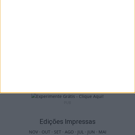
I Liga: Académico de Viseu quer travar
Benfica na Luz
7 de Agosto, 2026
Castro Daire: Jornadas da Juventude
arrancam com seis dias de atividades...
7 de Agosto, 2026
PUB
Edições Impressas
NOV
·
OUT
·
SET
·
AGO
·
JUL
·
JUN
·
MAI