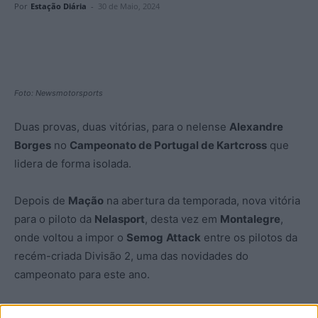
Por
Estação Diária
-
30 de Maio, 2024
Foto: Newsmotorsports
Duas provas, duas vitórias, para o nelense
Alexandre
Borges
no
Campeonato de Portugal de Kartcross
que
lidera de forma isolada.
Depois de
Mação
na abertura da temporada, nova vitória
para o piloto da
Nelasport
, desta vez em
Montalegre
,
onde voltou a impor o
Semog
Attack
entre os pilotos da
recém-criada Divisão 2, uma das novidades do
campeonato para este ano.
Alexandre Borges foi o mais rápido nos treinos