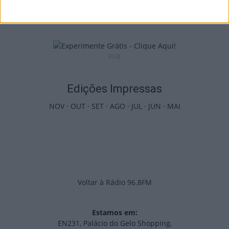
Centro Histórico após investimento...
6 de Agosto, 2026
PUB
Edições Impressas
NOV
·
OUT
·
SET
·
AGO
·
JUL
·
JUN
·
MAI
Voltar à Rádio 96.8FM
Estamos em:
EN231, Palácio do Gelo Shopping,