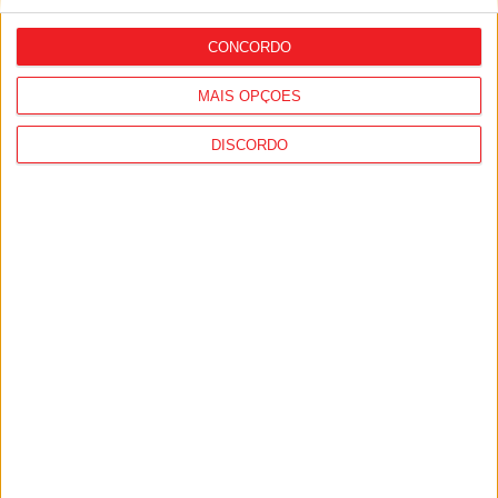
avançar com o projeto
CONCORDO
MAIS OPÇÕES
DISCORDO
Nelas: Lapa do Lobo recebe Aldeia
Cultural entre 24 e 26 de julho