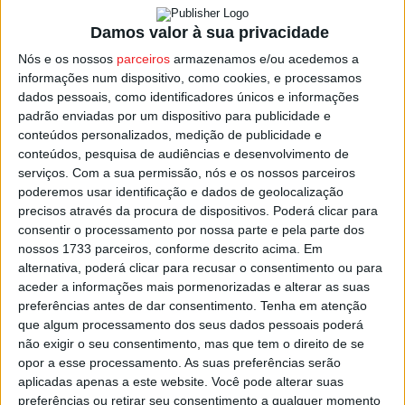
cronometrados, venceu a primeira manga de qualificação,
Damos valor à sua privacidade
foi quatro classificado na segunda, e sexto na terceira
Nós e os nossos
parceiros
armazenamos e/ou acedemos a
manga, um conjunto de resultados que lhe valeram se o
informações num dispositivo, como cookies, e processamos
terceiro na primeira linha da grelha de partida para a
dados pessoais, como identificadores únicos e informações
corrida final, onde se impôs a toda a concorrência
padrão enviadas por um dispositivo para publicidade e
terminando com uma vantagem de mais de segundo e
conteúdos personalizados, medição de publicidade e
conteúdos, pesquisa de audiências e desenvolvimento de
meio sobre Pedro Marques, com Ricardo Henriques a
serviços.
Com a sua permissão, nós e os nossos parceiros
fechar o pódio.
poderemos usar identificação e dados de geolocalização
precisos através da procura de dispositivos. Poderá clicar para
O Campeonato de Portugal de Kartcross segue agora
consentir o processamento por nossa parte e pela parte dos
nossos 1733 parceiros, conforme descrito acima. Em
para a pista do Alto do Rosário, em Sever do Vouga, com
alternativa, poderá clicar para recusar o consentimento ou para
prova marcada para o fim de semana de 15 e 16 de junho.
aceder a informações mais pormenorizadas e alterar as suas
preferências antes de dar consentimento.
Tenha em atenção
Esta e outras notícias para ouvir na Estação Diária – 96.8
que algum processamento dos seus dados pessoais poderá
FM ou em
www.968.fm
.
não exigir o seu consentimento, mas que tem o direito de se
opor a esse processamento. As suas preferências serão
aplicadas apenas a este website. Você pode alterar suas
Pub
preferências ou retirar seu consentimento a qualquer momento