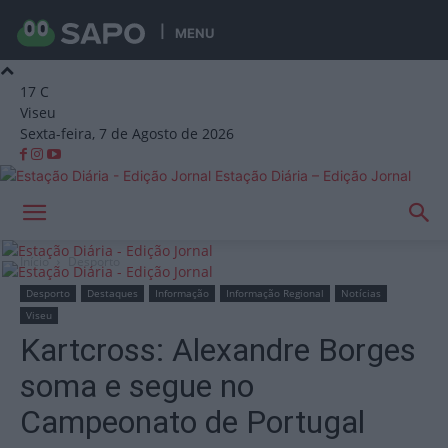
MENU
17
C
Viseu
Sexta-feira, 7 de Agosto de 2026
Estação Diária – Edição Jornal
Início
Desporto
Desporto
Destaques
Informação
Informação Regional
Notícias
Viseu
Kartcross: Alexandre Borges
soma e segue no
Campeonato de Portugal