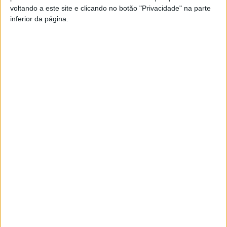
voltando a este site e clicando no botão "Privacidade" na parte
inferior da página.
TAGS
Alexandre Borges
Campeonato Portugal Kartcross
Nelas
Nelasport
Artigo anterior
Próximo artigo
Futebol: Adepto acusado de
Resende: Tudo a postos para
insultos racistas a uma
mais um Festival da Cereja
criança fica um ano fora dos
estádios