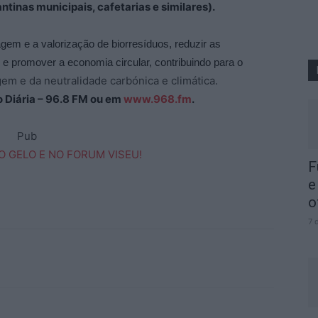
ntinas municipais, cafetarias e similares).
agem e a valorização de biorresíduos, reduzir as
e promover a economia circular, contribuindo para o
gem e da neutralidade carbónica e climática.
ão Diária – 96.8 FM ou em
www.968.fm
.
Pub
F
e
o
7 