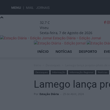
MENU
MAIL
JORNAIS
32.7
C
Viseu
Sexta-feira, 7 de Agosto de 2026
Estação Diária – Edição Jornal
INÍCIO
NOTÍCIAS
DESPORTO
EV
Início
Destaques
Lamego lança projeto-piloto de r
Destaques
Informação
Informação Regional
Notícias
Lamego lança pro
Por
Estação Diária
-
29 de Abril, 2024