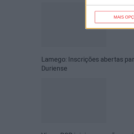
MAIS OP
Lamego: Inscrições abertas par
Duriense