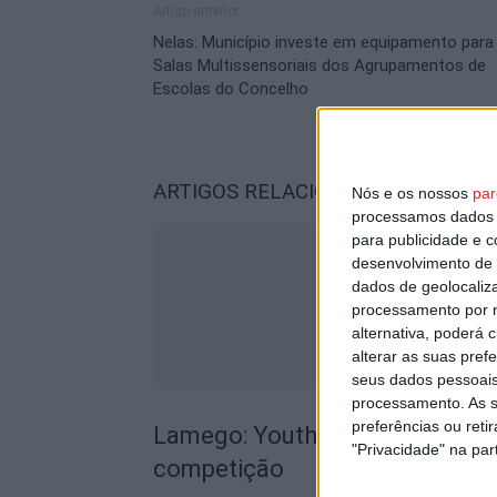
Artigo anterior
Nelas: Município investe em equipamento para
Salas Multissensoriais dos Agrupamentos de
Escolas do Concelho
ARTIGOS RELACIONADOS
Mais do a
Nós e os nossos
par
processamos dados p
para publicidade e 
desenvolvimento de 
dados de geolocaliza
processamento por n
alternativa, poderá
alterar as suas pref
seus dados pessoais
processamento. As s
preferências ou reti
Lamego: Youth Cup junta futsal,
"Privacidade" na part
competição