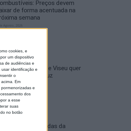
ombustíveis: Preços devem
aixar de forma acentuada na
róxima semana
de Agosto, 2026
omo cookies, e
por um dispositivo
sa de audiências e
 Liga: Académico de Viseu quer
usar identificação e
ravar Benfica na Luz
nsentir o
o acima. Em
de Agosto, 2026
is pormenorizadas e
ocessamento dos
opor a esse
terar suas
ndo no botão
astro Daire: Jornadas da