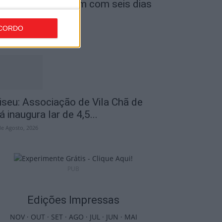
uventude arrancam com seis dias
e atividades...
CORDO
de Agosto, 2026
iseu: Associação de Vila Chã de
á inaugura lar de 4,5...
de Agosto, 2026
PUB
Edições Impressas
NOV
·
OUT
·
SET
·
AGO
·
JUL
·
JUN
·
MAI