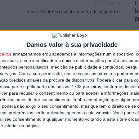
C
Próximo artigo
b
Viseu: PJ detém casal suspeito de sequestro
p
7 
Damos valor à sua privacidade
utor
ceiros
armazenamos e/ou acedemos a informações num dispositivo, c
essoais, como identificadores únicos e informações padrão enviadas 
conteúdos personalizados, medição de publicidade e conteúdos, pesqui
I
serviços.
Com a sua permissão, nós e os nossos parceiros poderemos 
t
ção precisos através da procura de dispositivos. Poderá clicar para co
ossa parte e pela parte dos nossos 1733 parceiros, conforme descrit
7 
 clicar para recusar o consentimento ou para aceder a informações ma
erências antes de dar consentimento.
Tenha em atenção que algum pr
 poderá não exigir o seu consentimento, mas que tem o direito de se 
uas preferências serão aplicadas apenas a este website. Você pode al
rar seu consentimento a qualquer momento voltando a este site e clica
 andebol e voleibol em três dias de
e inferior da página.
C