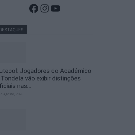
Facebook
Instagram
YouTube
DESTAQUES
utebol: Jogadores do Académico
 Tondela vão exibir distinções
ficiais nas...
de Agosto, 2026