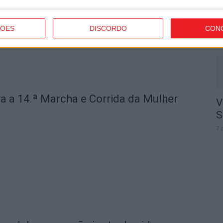
J
d
ÇÕES
DISCORDO
CON
7 
a a 14.ª Marcha e Corrida da Mulher
V
S
7 