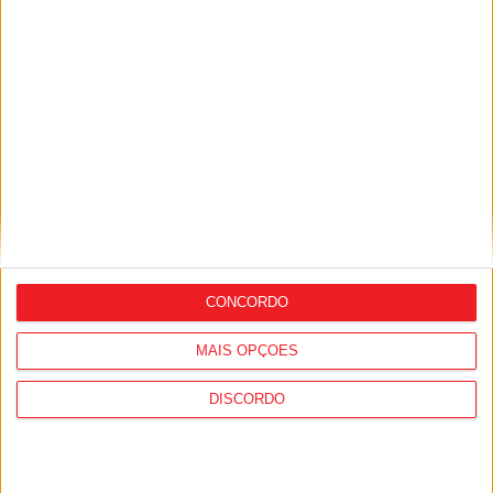
Viseu: APCVD vai instalar nova sede no
Centro Histórico após investimento
municipal de 150 mil euros
CONCORDO
MAIS OPÇÕES
DISCORDO
Viseu: Concurso nacional de argumentos