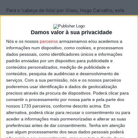
Para o ‘cabeça de lista’ por Viseu, Hugo Carvalho, esta
ação representa “o crescimento que Portugal pode ter,
se forem criados novos horizontes para as novas
Damos valor à sua privacidade
gerações de Viseu e de Portugal”.
Nós e os nossos
parceiros
armazenamos e/ou acedemos a
informações num dispositivo, como cookies, e processamos
O candidato acredita que o país pode ter mais riqueza “se
dados pessoais, como identificadores únicos e informações
deixamos trabalhar os empresários e as pessoas que
padrão enviadas por um dispositivo para publicidade e
trabalham nas empresas e tirar-lhes a carga socialista
conteúdos personalizados, medição de publicidade e
conteúdos, pesquisa de audiências e desenvolvimento de
que tem asfixiado as empresas e as pessoas em
serviços.
Com a sua permissão, nós e os nossos parceiros
impostos”.
poderemos usar identificação e dados de geolocalização
precisos através da procura de dispositivos. Poderá clicar para
Apontou ainda como “fundamentais para o
consentir o processamento por nossa parte e pela parte dos
desenvolvimento”, as medidas que o PSD defende de
nossos 1733 parceiros, conforme descrito acima. Em
alternativa, poderá clicar para recusar o consentimento ou para
apoio às empresas do interior do país, incluindo a
aceder a informações mais pormenorizadas e alterar as suas
descida do IRC e também o aumento da elegibilidade da
preferências antes de dar consentimento.
Tenha em atenção
taxa mínima do IRC “dos 25 mil euros de lucro para os
que algum processamento dos seus dados pessoais poderá