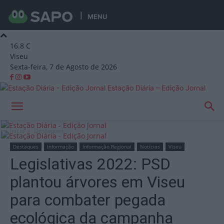
MENU
16.8
C
Viseu
Sexta-feira, 7 de Agosto de 2026
Estação Diária – Edição Jornal
Início
Destaques
Destaques
Informação
Informação Regional
Notícias
Viseu
Legislativas 2022: PSD
plantou árvores em Viseu
para combater pegada
ecológica da campanha