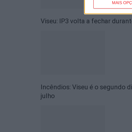
MAIS OP
Viseu: IP3 volta a fechar durant
Incêndios: Viseu é o segundo di
julho