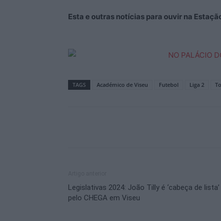
Esta e outras notícias para ouvir na Estaç
TAGS
Académico de Viseu
Futebol
Liga 2
To
Artigo anterior
Legislativas 2024: João Tilly é ‘cabeça de lista’
pelo CHEGA em Viseu