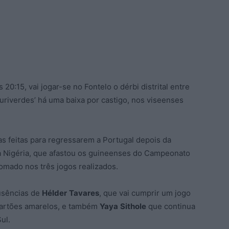
 20:15, vai jogar-se no Fontelo o dérbi distrital entre
‘auriverdes’ há uma baixa por castigo, nos viseenses
s feitas para regressarem a Portugal depois da
 à Nigéria, que afastou os guineenses do Campeonato
omado nos três jogos realizados.
usências de
Hélder
Tavares
, que vai cumprir um jogo
 cartões amarelos, e também
Yaya
Sithole
que continua
ul.