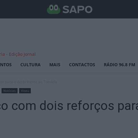
ENTOS
CULTURA
MAIS
CONTACTOS
RÁDIO 96.8 FM
os para o dérbi frente ao Tondela
Notícias
Viseu
o com dois reforços para