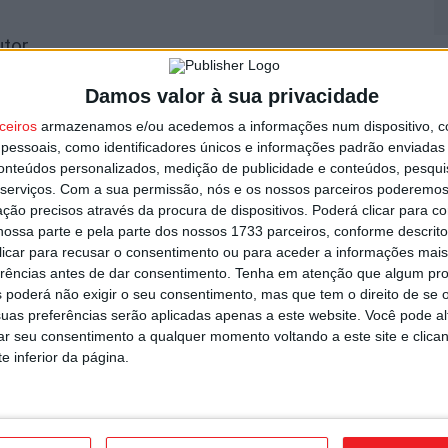
utor
V
n
Damos valor à sua privacidade
8 
ceiros
armazenamos e/ou acedemos a informações num dispositivo, c
essoais, como identificadores únicos e informações padrão enviadas 
conteúdos personalizados, medição de publicidade e conteúdos, pesqui
serviços.
Com a sua permissão, nós e os nossos parceiros poderemos 
ção precisos através da procura de dispositivos. Poderá clicar para co
ossa parte e pela parte dos nossos 1733 parceiros, conforme descrit
 clicar para recusar o consentimento ou para aceder a informações ma
S
om novas regras para a temporada
erências antes de dar consentimento.
Tenha em atenção que algum pr
C
 poderá não exigir o seu consentimento, mas que tem o direito de se 
8 
uas preferências serão aplicadas apenas a este website. Você pode al
rar seu consentimento a qualquer momento voltando a este site e clica
e inferior da página.