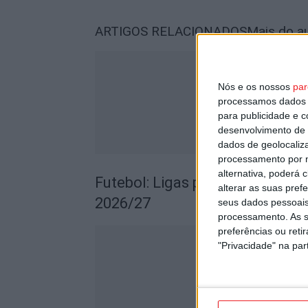
ARTIGOS RELACIONADOS
Mais do a
Nós e os nossos
par
processamos dados p
para publicidade e 
desenvolvimento de 
dados de geolocaliza
processamento por n
alternativa, poderá
Futebol: Ligas profissionais c
alterar as suas pref
2026/27
seus dados pessoais
processamento. As s
preferências ou reti
"Privacidade" na part