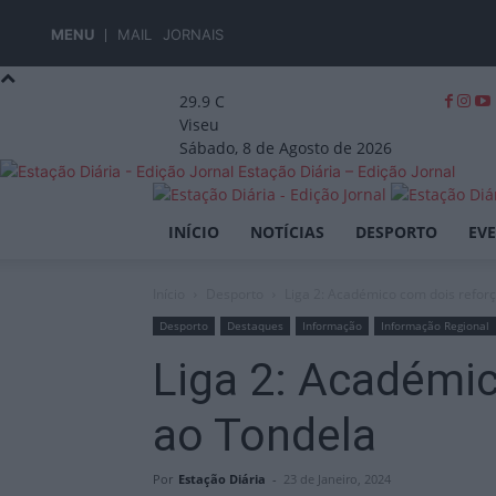
MENU
MAIL
JORNAIS
29.9
C
Viseu
Sábado, 8 de Agosto de 2026
Estação Diária – Edição Jornal
INÍCIO
NOTÍCIAS
DESPORTO
EV
Início
Desporto
Liga 2: Académico com dois reforç
Desporto
Destaques
Informação
Informação Regional
Liga 2: Académic
ao Tondela
Por
Estação Diária
-
23 de Janeiro, 2024