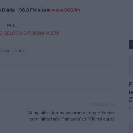
ão Diária – 96.8 FM ou em
www.968.fm
Pub
ndela
Viseu
F
n
2
Próximo artigo
8 
Mangualde: Juntas assumem competências
com ‘almofada financeira’ de 700 mil euros