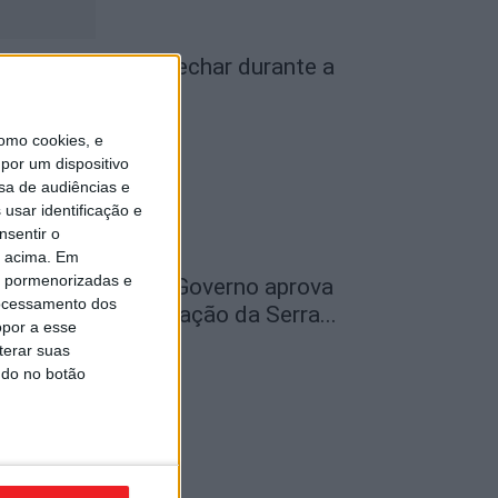
iseu: IP3 volta a fechar durante a
oite a partir de...
de Agosto, 2026
omo cookies, e
por um dispositivo
sa de audiências e
usar identificação e
nsentir o
o acima. Em
is pormenorizadas e
ão Pedro do Sul: Governo aprova
ocessamento dos
entro de Interpretação da Serra...
opor a esse
de Agosto, 2026
terar suas
ndo no botão