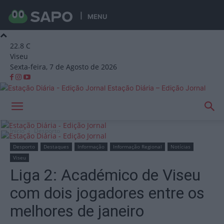
MENU
22.8
C
Viseu
Sexta-feira, 7 de Agosto de 2026
Estação Diária – Edição Jornal
Início
Desporto
Desporto
Destaques
Informação
Informação Regional
Notícias
Viseu
Liga 2: Académico de Viseu
com dois jogadores entre os
melhores de janeiro