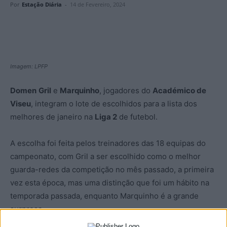
Por
Estação Diária
-
14 de Fevereiro, 2024
Imagem: LPFP
Domen
Gril
e
Marquinho
, jogadores do
Académico de
Viseu
, integram o lote de escolhidos para a lista dos
melhores de janeiro na
Liga 2
de futebol.
A escolha foi feita pelos treinadores das 18 equipas do
campeonato, com Gril a ser escolhido como o melhor
guarda-redes da competição no mês passado, a primeira
vez esta época, mas uma distinção que foi um hábito na
temporada passada, enquanto Marquinho é a grande
surpresa.