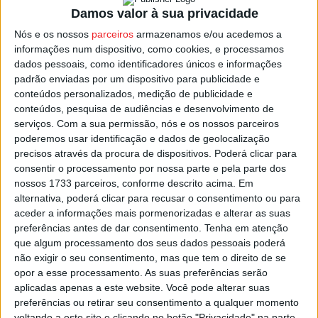
O jovem médio brasileiro, de 21 anos, acabou por ser o
Damos valor à sua privacidade
escolhido levando a melhor sobre o seu companheiro de
Nós e os nossos
parceiros
armazenamos e/ou acedemos a
equipa
Messeguem
, mas se o alemão é uma escolha
informações num dispositivo, como cookies, e processamos
dados pessoais, como identificadores únicos e informações
habitual para o 11 do Académico de Viseu, Marquinho só
padrão enviadas por um dispositivo para publicidade e
recentemente ganhou espaço na equipa orientada por
conteúdos personalizados, medição de publicidade e
Jorge Simão, e tem estado em destaque pelo que joga e
conteúdos, pesquisa de audiências e desenvolvimento de
pelos golos que têm valido pontos, em particular o ‘bis’
serviços.
Com a sua permissão, nós e os nossos parceiros
poderemos usar identificação e dados de geolocalização
que apontou frente ao Lank Vilaverdense, no triunfo por
precisos através da procura de dispositivos. Poderá clicar para
2-0 do Académico de Viseu em Coimbra.
consentir o processamento por nossa parte e pela parte dos
nossos 1733 parceiros, conforme descrito acima. Em
Esta e outras notícias para ouvir na Estação Diária – 96.8
alternativa, poderá clicar para recusar o consentimento ou para
aceder a informações mais pormenorizadas e alterar as suas
FM ou em
www.968.fm
.
preferências antes de dar consentimento.
Tenha em atenção
que algum processamento dos seus dados pessoais poderá
Pub
não exigir o seu consentimento, mas que tem o direito de se
opor a esse processamento. As suas preferências serão
aplicadas apenas a este website. Você pode alterar suas
preferências ou retirar seu consentimento a qualquer momento
TAGS
Académico de Viseu
Domen Gril
Futebol
Liga 2
voltando a este site e clicando no botão "Privacidade" na parte