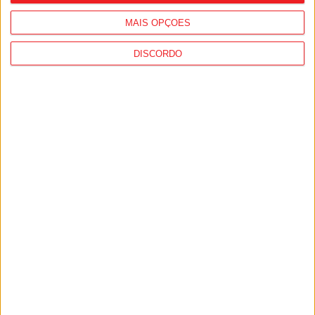
MAIS OPÇÕES
DISCORDO
Futebol: Académico de Viseu perto de
fechar reforço para o ataque