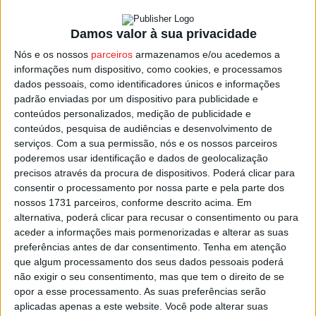
pontos, e fica a cinco dos lugares de subida direta,
entrando na lista dos candidatos a discutir a entrada na I
Damos valor à sua privacidade
Liga na próxima temporada.
Nós e os nossos
parceiros
armazenamos e/ou acedemos a
informações num dispositivo, como cookies, e processamos
dados pessoais, como identificadores únicos e informações
Na equipa viseense,
Jorge Costa
tem o plantel
padrão enviadas por um dispositivo para publicidade e
praticamente na máxima força, apenas com
Daniel
conteúdos personalizados, medição de publicidade e
Nusbaumer
ainda de fora, a recuperar de lesão,
conteúdos, pesquisa de audiências e desenvolvimento de
enquanto o alemão
Massimo
já reintegrou os treinos do
serviços.
Com a sua permissão, nós e os nossos parceiros
plantel e poderá ser opção, se o técnico academista o
poderemos usar identificação e dados de geolocalização
precisos através da procura de dispositivos. Poderá clicar para
entender.
consentir o processamento por nossa parte e pela parte dos
nossos 1731 parceiros, conforme descrito acima. Em
De fora, a cumprir um jogo de suspensão por cinco
alternativa, poderá clicar para recusar o consentimento ou para
amarelos, fica o hondurenho
Jonathan
Toro
que deverá
aceder a informações mais pormenorizadas e alterar as suas
preferências antes de dar consentimento.
Tenha em atenção
dar lugar no 11 a Capela.
que algum processamento dos seus dados pessoais poderá
não exigir o seu consentimento, mas que tem o direito de se
Penafiel – Académico de Viseu, este sábado, pelas 11:00,
opor a esse processamento. As suas preferências serão
jogo apitado por Hugo Silva, de Santarém e com
aplicadas apenas a este website. Você pode alterar suas