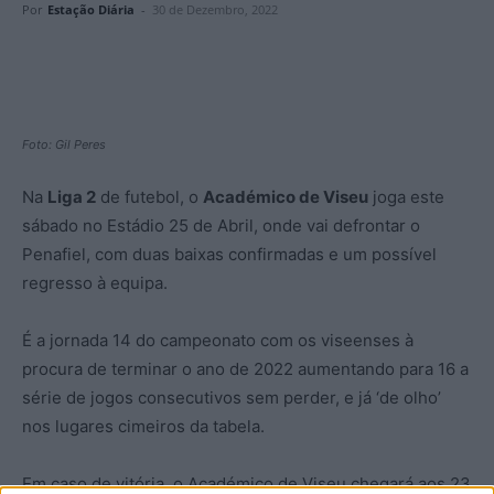
Por
Estação Diária
-
30 de Dezembro, 2022
Foto: Gil Peres
Na
Liga 2
de futebol, o
Académico de Viseu
joga este
sábado no Estádio 25 de Abril, onde vai defrontar o
Penafiel, com duas baixas confirmadas e um possível
regresso à equipa.
É a jornada 14 do campeonato com os viseenses à
procura de terminar o ano de 2022 aumentando para 16 a
série de jogos consecutivos sem perder, e já ‘de olho’
nos lugares cimeiros da tabela.
Em caso de vitória, o Académico de Viseu chegará aos 23