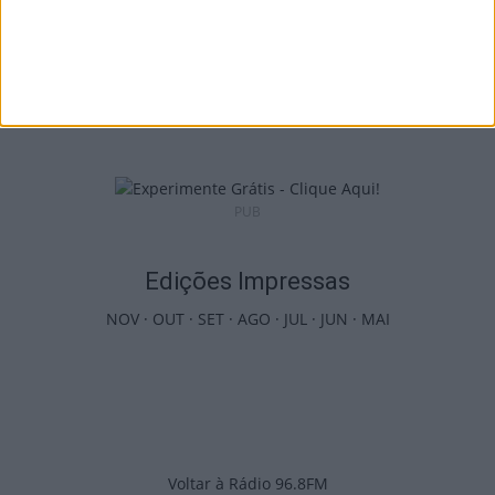
Viseu: Presidente da República inaugura a
634.ª Feira de São Mateus
5 de Agosto, 2026
PUB
Edições Impressas
NOV
·
OUT
·
SET
·
AGO
·
JUL
·
JUN
·
MAI
Voltar à Rádio 96.8FM