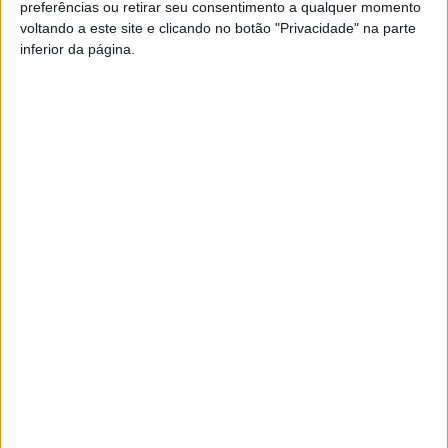
preferências ou retirar seu consentimento a qualquer momento
transmissão pela Sport TV.
voltando a este site e clicando no botão "Privacidade" na parte
inferior da página.
Esta e outras notícias para ouvir na Estação Diária – 96.8
FM ou em
www.968.fm
Pub
TAGS
Académico de Viseu
Futebol
Viseu
Artigo anterior
Próximo artigo
GNR reforçou vigilância na
Futsal: Kilmer deixa Viseu