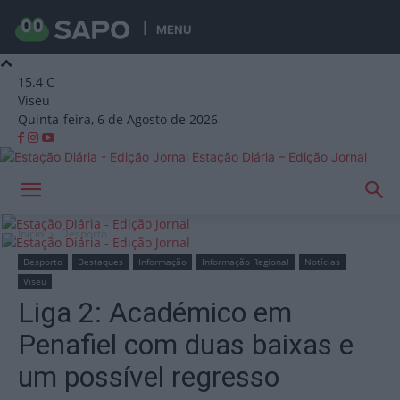
MENU
15.4
C
Viseu
Quinta-feira, 6 de Agosto de 2026
Estação Diária – Edição Jornal
Início
Desporto
Desporto
Destaques
Informação
Informação Regional
Notícias
Viseu
Liga 2: Académico em
Penafiel com duas baixas e
um possível regresso