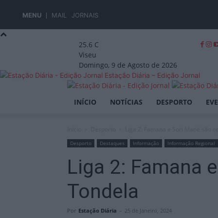
MENU
MAIL
JORNAIS
25.6
C
Viseu
Domingo, 9 de Agosto de 2026
Estação Diária – Edição Jornal
INÍCIO
NOTÍCIAS
DESPORTO
EV
Início
Desporto
Liga 2: Famana e Sori Mané são op
Desporto
Destaques
Informação
Informação Regional
Liga 2: Famana e
Tondela
Por
Estação Diária
-
25 de Janeiro, 2024