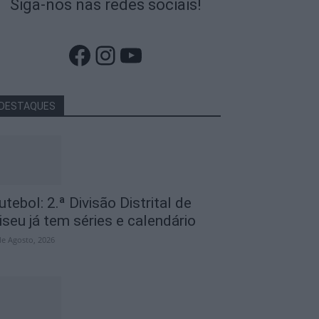
Siga-nos nas redes sociais!
Facebook
Instagram
YouTube
DESTAQUES
utebol: 2.ª Divisão Distrital de
iseu já tem séries e calendário
de Agosto, 2026