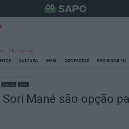
ENTOS
CULTURA
MAIS
CONTACTOS
RÁDIO 96.8 FM
ção para o dérbi com...
Notícias
Viseu
 Sori Mané são opção pa