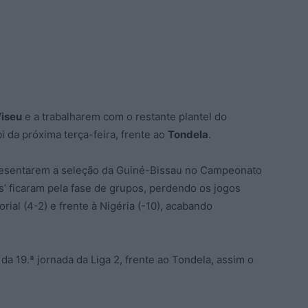
iseu
e a trabalharem com o restante plantel do
i da próxima terça-feira, frente ao
Tondela
.
presentarem a seleção da Guiné-Bissau no Campeonato
s’ ficaram pela fase de grupos, perdendo os jogos
rial (4-2) e frente à Nigéria (-10), acabando
a da 19.ª jornada da Liga 2, frente ao Tondela, assim o