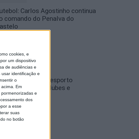
utebol: Carlos Agostinho continua
o comando do Penalva do
astelo
de Agosto, 2026
omo cookies, e
por um dispositivo
sa de audiências e
usar identificação e
ondela: Gala do Desporto
nsentir o
o acima. Em
istingue atletas, clubes e
is pormenorizadas e
irigentes a 26...
ocessamento dos
de Agosto, 2026
opor a esse
terar suas
ndo no botão