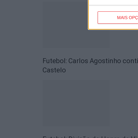
MAIS OP
Futebol: Carlos Agostinho con
Castelo