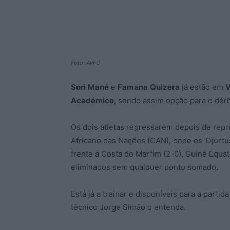
Foto: AVFC
Sori
Mané
e
Famana
Quizera
já estão em
V
Académico
, sendo assim opção para o dérb
Os dois atletas regressarem depois de re
Africano das Nações (CAN), onde os ‘Djurtu
frente à Costa do Marfim (2-0), Guiné Equato
eliminados sem qualquer ponto somado.
Está já a treinar e disponíveis para a partid
técnico Jorge Simão o entenda.