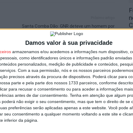
F
n
Próximo artigo
C
Santa Comba Dão: GNR deteve um homem por
suspeita de tráfico de droga
9 
Damos valor à sua privacidade
ceiros
armazenamos e/ou acedemos a informações num dispositivo, c
essoais, como identificadores únicos e informações padrão enviadas 
utor
conteúdos personalizados, medição de publicidade e conteúdos, pesqui
serviços.
Com a sua permissão, nós e os nossos parceiros poderemos 
T
ção precisos através da procura de dispositivos. Poderá clicar para co
ossa parte e pela parte dos nossos 1733 parceiros, conforme descrit
d
 clicar para recusar o consentimento ou para aceder a informações ma
d
erências antes de dar consentimento.
Tenha em atenção que algum pr
9 
 poderá não exigir o seu consentimento, mas que tem o direito de se 
uas preferências serão aplicadas apenas a este website. Você pode al
rar seu consentimento a qualquer momento voltando a este site e clica
e inferior da página.
 Viseu já tem séries e calendário