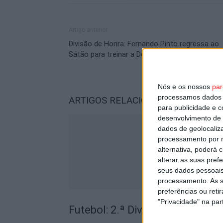
Artigo anterior
Divisão de Honra: Fernando Pinto regressa ao
Sátão para treinar a Desportiva
Nós e os nossos
par
processamos dados p
ARTIGOS RELACIONADOS
Mais do a
para publicidade e 
desenvolvimento de 
dados de geolocaliza
processamento por n
alternativa, poderá
alterar as suas pref
seus dados pessoais
processamento. As s
preferências ou reti
"Privacidade" na part
Futebol: 2.ª Divisão Distrital de