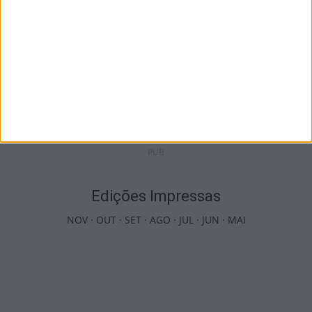
Futebol: Jogadores do Académico e
Tondela vão exibir distinções oficiais nas...
7 de Agosto, 2026
PUB
Edições Impressas
NOV
·
OUT
·
SET
·
AGO
·
JUL
·
JUN
·
MAI