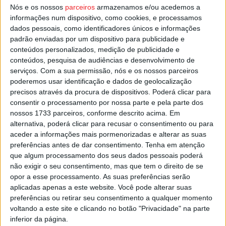
Um jogo onde Jorge Simão já volta a poder contar com
Nós e os nossos
parceiros
armazenamos e/ou acedemos a
informações num dispositivo, como cookies, e processamos
Arthur Chaves, cumprido frente ao Paços de Ferreira o
dados pessoais, como identificadores únicos e informações
jogo de castigo que lhe foi aplicado após a expulsão na
padrão enviadas por um dispositivo para publicidade e
Madeira, frente ao Nacional.
conteúdos personalizados, medição de publicidade e
conteúdos, pesquisa de audiências e desenvolvimento de
Esta e outras notícias para ouvir na Estação Diária – 96.8
serviços.
Com a sua permissão, nós e os nossos parceiros
poderemos usar identificação e dados de geolocalização
FM ou em
www.968.fm
.
precisos através da procura de dispositivos. Poderá clicar para
consentir o processamento por nossa parte e pela parte dos
Pub
nossos 1733 parceiros, conforme descrito acima. Em
alternativa, poderá clicar para recusar o consentimento ou para
aceder a informações mais pormenorizadas e alterar as suas
preferências antes de dar consentimento.
Tenha em atenção
TAGS
Académico de Viseu
Futebol
Liga 2
que algum processamento dos seus dados pessoais poderá
não exigir o seu consentimento, mas que tem o direito de se
opor a esse processamento. As suas preferências serão
aplicadas apenas a este website. Você pode alterar suas
preferências ou retirar seu consentimento a qualquer momento
voltando a este site e clicando no botão "Privacidade" na parte
inferior da página.