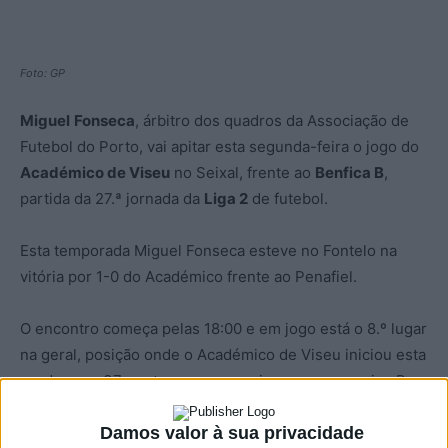
Foto: GP
Miguel
Fonseca
, árbitro dos quadros da Associação de
Futebol do Porto, vai apitar esta segunda-feira o jogo do
Académico de Viseu
no Seixal, frente ao
Benfica B
,
partida da 27.ª jornada da
Liga 2
de futebol.
Esta temporada Miguel Fonseca esteve no Fontelo na
vitória por 1-0 do Académico frente ao Penafiel.
O encontro começa pelas 18:00 e em jogo está o 8.º lugar
na geral, posição onde o Académico de Viseu iniciou esta
ronda, com 37 pontos, apenas mais um que a equipa B
dos encarnados.
Damos valor à sua privacidade