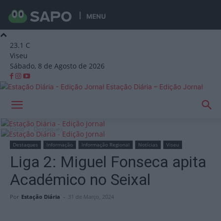
MENU
23.1
C
Viseu
Sábado, 8 de Agosto de 2026
Estação Diária – Edição Jornal
Início
Destaques
Destaques
Informação
Informação Regional
Notícias
Viseu
Liga 2: Miguel Fonseca apita
Académico no Seixal
Por
Estação Diária
-
31 de Março, 2024