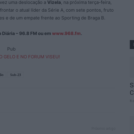
 vez uma deslocação a
Vizela
, na próxima terça-feira,
ontar o atual líder da Série A, com sete pontos, fruto
ões e de um empate frente ao Sporting de Braga B.
ão Diária – 96.8 FM ou em
www.968.fm
.
Pub
ção
Sub-23
S
C
8 
Próximo artigo