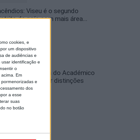
ncêndios: Viseu é o segundo
istrito do país com mais área...
de Agosto, 2026
omo cookies, e
por um dispositivo
sa de audiências e
usar identificação e
nsentir o
utebol: Jogadores do Académico
o acima. Em
 Tondela vão exibir distinções
is pormenorizadas e
ficiais nas...
ocessamento dos
opor a esse
de Agosto, 2026
terar suas
ndo no botão