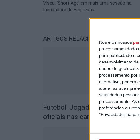
Viseu: ‘Short Age’ em mais uma sessão na
Incubadora de Empresas
ARTIGOS RELACIONADOS
Mais do a
Nós e os nossos
par
processamos dados p
para publicidade e 
desenvolvimento de 
dados de geolocaliza
processamento por n
alternativa, poderá
alterar as suas pref
seus dados pessoais
processamento. As s
Futebol: Jogadores do Académic
preferências ou reti
"Privacidade" na part
oficiais nas camisolas