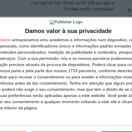
Carregal do Sal: Obras na ER 230 que liga a
Tondela estão concluídas
I
d
7 
Damos valor à sua privacidade
utor
ceiros
armazenamos e/ou acedemos a informações num dispositivo, c
essoais, como identificadores únicos e informações padrão enviadas 
conteúdos personalizados, medição de publicidade e conteúdos, pesqui
serviços.
Com a sua permissão, nós e os nossos parceiros poderemos 
ção precisos através da procura de dispositivos. Poderá clicar para co
F
ossa parte e pela parte dos nossos 1733 parceiros, conforme descrit
e
 clicar para recusar o consentimento ou para aceder a informações ma
o
erências antes de dar consentimento.
Tenha em atenção que algum pr
 poderá não exigir o seu consentimento, mas que tem o direito de se 
7 
uas preferências serão aplicadas apenas a este website. Você pode al
o e Tondela vão exibir distinções
rar seu consentimento a qualquer momento voltando a este site e clica
e inferior da página.