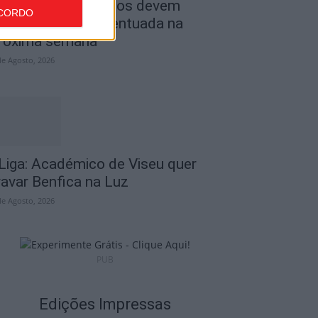
ombustíveis: Preços devem
CORDO
aixar de forma acentuada na
róxima semana
de Agosto, 2026
 Liga: Académico de Viseu quer
ravar Benfica na Luz
de Agosto, 2026
PUB
Edições Impressas