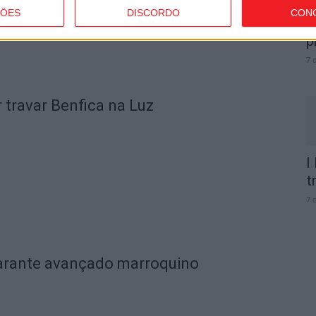
C
ÇÕES
DISCORDO
CON
b
p
7 
 travar Benfica na Luz
I
t
7 
garante avançado marroquino