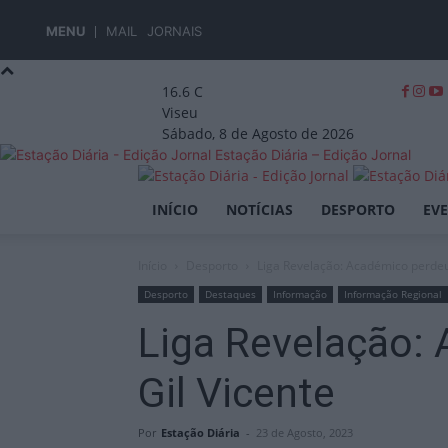
MENU
MAIL
JORNAIS
16.6
C
Viseu
Sábado, 8 de Agosto de 2026
Estação Diária – Edição Jornal
INÍCIO
NOTÍCIAS
DESPORTO
EV
Início
Desporto
Liga Revelação: Académico perdeu
Desporto
Destaques
Informação
Informação Regional
Liga Revelação:
Gil Vicente
Por
Estação Diária
-
23 de Agosto, 2023