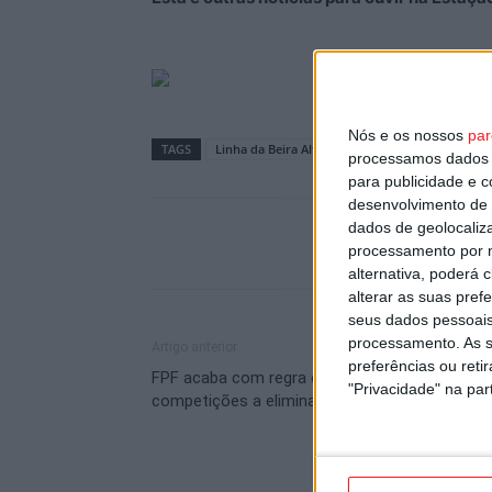
Nós e os nossos
par
TAGS
Linha da Beira Alta
Viseu
processamos dados p
para publicidade e 
desenvolvimento de 
dados de geolocaliza
processamento por n
alternativa, poderá
alterar as suas pref
seus dados pessoais
processamento. As s
Artigo anterior
preferências ou reti
FPF acaba com regra do golo fora nas
"Privacidade" na part
competições a eliminar