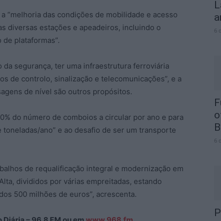
L
 a “melhoria das condições de mobilidade e acesso
a
s diversas estações e apeadeiros, incluindo o
6 
 de plataformas”.
da segurança, ter uma infraestrutura ferroviária
 de controlo, sinalização e telecomunicações”, e a
sagens de nível são outros propósitos.
F
o
20% do número de comboios a circular por ano e para
B
toneladas/ano” e ao desafio de ser um transporte
6 
alhos de requalificação integral e modernização em
Alta, divididos por várias empreitadas, estando
dos 500 milhões de euros”, acrescenta.
P
ão Diária – 96.8 FM ou em
www.968.fm
.