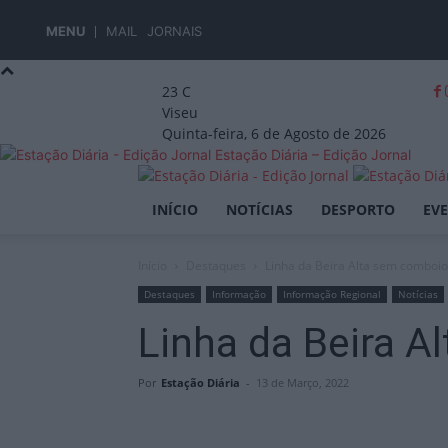
MENU
MAIL
JORNAIS
23
C
Viseu
Quinta-feira, 6 de Agosto de 2026
Estação Diária – Edição Jornal
INÍCIO
NOTÍCIAS
DESPORTO
EV
Início
Destaques
Linha da Beira Alta sem comboi
Destaques
Informação
Informação Regional
Notícias
Linha da Beira 
Por
Estação Diária
-
13 de Março, 2022