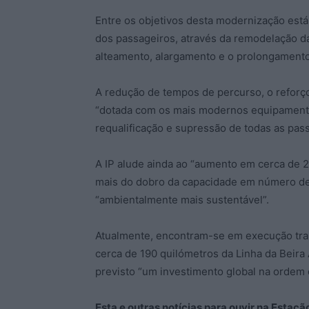
Entre os objetivos desta modernização está
dos passageiros, através da remodelação da
alteamento, alargamento e o prolongamento
A redução de tempos de percurso, o reforço 
“dotada com os mais modernos equipamentos
requalificação e supressão de todas as pas
A IP alude ainda ao “aumento em cerca de 
mais do dobro da capacidade em número de 
“ambientalmente mais sustentável”.
Atualmente, encontram-se em execução trab
cerca de 190 quilómetros da Linha da Beira 
previsto “um investimento global na ordem 
Esta e outras notícias para ouvir na Estaç