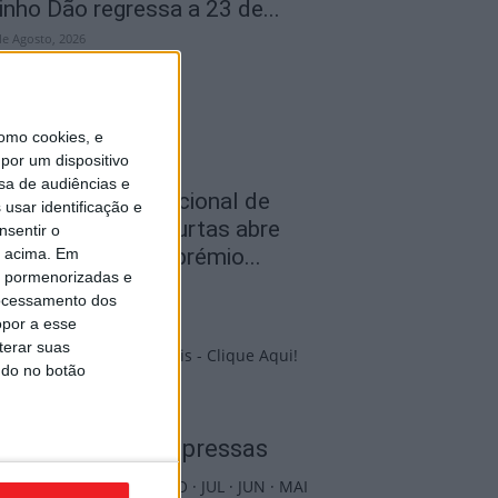
inho Dão regressa a 23 de...
de Agosto, 2026
omo cookies, e
por um dispositivo
sa de audiências e
iseu: Concurso nacional de
usar identificação e
rgumentos para curtas abre
nsentir o
andidaturas com prémio...
o acima. Em
is pormenorizadas e
de Agosto, 2026
ocessamento dos
opor a esse
terar suas
ndo no botão
PUB
Edições Impressas
NOV
·
OUT
·
SET
·
AGO
·
JUL
·
JUN
·
MAI