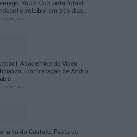
amego: Youth Cup junta futsal,
ndebol e voleibol em três dias...
de Agosto, 2026
utebol: Académico de Viseu
ficializou contratação de Andro
abić
de Agosto, 2026
enalva do Castelo: Festa do