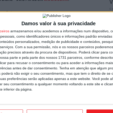
V
6 
Pub
Damos valor à sua privacidade
ceiros
armazenamos e/ou acedemos a informações num dispositivo, c
essoais, como identificadores únicos e informações padrão enviadas 
conteúdos personalizados, medição de publicidade e conteúdos, pesqui
V
serviços.
Com a sua permissão, nós e os nossos parceiros poderemos 
a
ção precisos através da procura de dispositivos. Poderá clicar para co
c
ossa parte e pela parte dos nossos 1731 parceiros, conforme descrit
 clicar para recusar o consentimento ou para aceder a informações ma
6 
erências antes de dar consentimento.
Tenha em atenção que algum pr
 poderá não exigir o seu consentimento, mas que tem o direito de se 
uas preferências serão aplicadas apenas a este website. Você pode al
Próximo artigo
rar seu consentimento a qualquer momento voltando a este site e clica
Tondela goleado no Dragão pelo líder do
e inferior da página.
campeonato