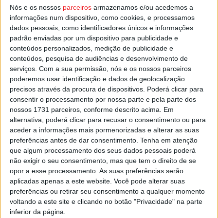
Nós e os nossos
parceiros
armazenamos e/ou acedemos a
que nadou em 2.43,75m e na distância dos 100 metros
informações num dispositivo, como cookies, e processamos
Livres, com o crono de 1.02,43m.
dados pessoais, como identificadores únicos e informações
padrão enviadas por um dispositivo para publicidade e
Esta e outras notícias para ouvir na Estação Diária – 96.8
conteúdos personalizados, medição de publicidade e
conteúdos, pesquisa de audiências e desenvolvimento de
FM ou em
www.968.fm
.
serviços.
Com a sua permissão, nós e os nossos parceiros
poderemos usar identificação e dados de geolocalização
Pub
precisos através da procura de dispositivos. Poderá clicar para
consentir o processamento por nossa parte e pela parte dos
nossos 1731 parceiros, conforme descrito acima. Em
alternativa, poderá clicar para recusar o consentimento ou para
TAGS
Castro Daire
Marco Meneses
Natação
aceder a informações mais pormenorizadas e alterar as suas
preferências antes de dar consentimento.
Tenha em atenção
que algum processamento dos seus dados pessoais poderá
não exigir o seu consentimento, mas que tem o direito de se
opor a esse processamento. As suas preferências serão
aplicadas apenas a este website. Você pode alterar suas
preferências ou retirar seu consentimento a qualquer momento
voltando a este site e clicando no botão "Privacidade" na parte
inferior da página.
Artigo anterior
Próximo artigo