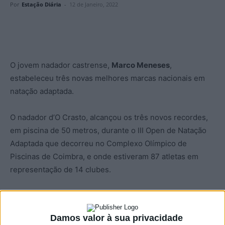
Por
Estação Diária
-
12 de Janeiro, 2022
O jovem nadador castrense,
Marco Meneses
,
estabeleceu três novas melhores marcas nacionais em
natação adaptada.
O nadador d’O Crasto, alcançou os três novos recordes,
em piscina de 50 metros, durante o III Open de Natação
Adaptada que decorreu no Complexo Olímpico de
Piscinas de Coimbra, e onde estiveram 87 atletas em
representação de 14 clubes.
Marco Meneses, atleta paralímpico, estabeleceu as novas
melhores marcas na classe S11, nos 400 metros Livres,
Damos valor à sua privacidade
com o tempo de 4.51,66 minutos, nos 200 metros Estilos,