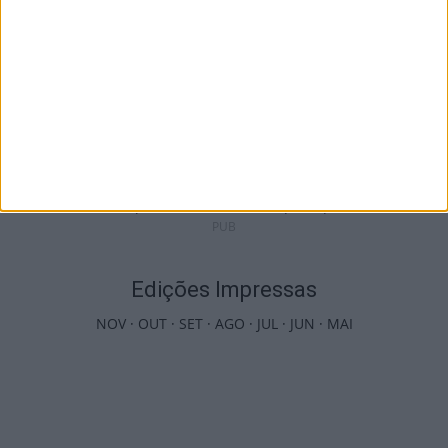
Viseu: Presidente da República inaugura a
634.ª Feira de São Mateus
5 de Agosto, 2026
PUB
Edições Impressas
NOV
·
OUT
·
SET
·
AGO
·
JUL
·
JUN
·
MAI