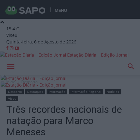
MENU
15.4
C
Viseu
Quinta-feira, 6 de Agosto de 2026
Estação Diária – Edição Jornal
Início
Desporto
Desporto
Destaques
Informação
Informação Regional
Notícias
Viseu
Três recordes nacionais de
natação para Marco
Meneses