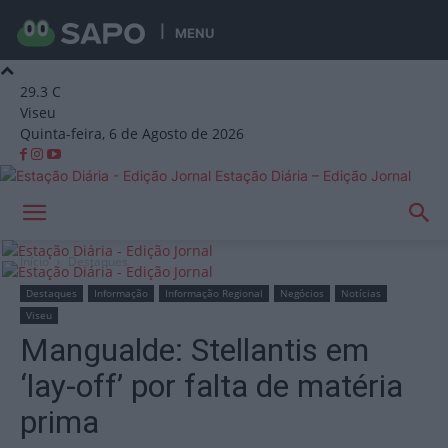
MENU
29.3
C
Viseu
Quinta-feira, 6 de Agosto de 2026
Estação Diária – Edição Jornal
Início
Destaques
Destaques
Informação
Informação Regional
Negócios
Notícias
Viseu
Mangualde: Stellantis em
‘lay-off’ por falta de matéria
prima