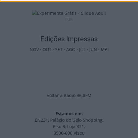
PUB
Edições Impressas
NOV
·
OUT
·
SET
·
AGO
·
JUL
·
JUN
·
MAI
Voltar à Rádio 96.8FM
Estamos em:
EN231, Palácio do Gelo Shopping,
Piso 3, Loja 321,
3500-606 Viseu