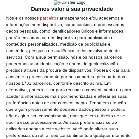
Mangualde conseguiu “escapar” nos primeiros meses
Damos valor à sua privacidade
deste ano mas, agora, é “obrigada a parar” e a solução
Nós e os nossos
parceiros
armazenamos e/ou acedemos a
encontrada foi o recurso ao ‘lay-off’.
informações num dispositivo, como cookies, e processamos
dados pessoais, como identificadores únicos e informações
padrão enviadas por um dispositivo para publicidade e
Vai manter-se por seis meses com a expetativa de “em
conteúdos personalizados, medição de publicidade e
outubro a situação estar normalizada”, adianta a empresa.
conteúdos, pesquisa de audiências e desenvolvimento de
serviços.
Com a sua permissão, nós e os nossos parceiros
Este problema obrigou os responsáveis pela Stellantis a
poderemos usar identificação e dados de geolocalização
precisos através da procura de dispositivos. Poderá clicar para
terem que adiar a entrada em funcionamento de um novo
consentir o processamento por nossa parte e pela parte dos
turno para aumento de produção, que estava previsto
nossos 1731 parceiros, conforme descrito acima. Em
arrancar durante este mês de maio.
alternativa, poderá clicar para recusar o consentimento ou para
aceder a informações mais pormenorizadas e alterar as suas
Esta e outras notícias para ouvir na Estação Diária – 96.8
preferências antes de dar consentimento.
Tenha em atenção
que algum processamento dos seus dados pessoais poderá
FM ou em
www.968.fm
.
não exigir o seu consentimento, mas que tem o direito de se
opor a esse processamento. As suas preferências serão
Pub
aplicadas apenas a este website. Você pode alterar suas
preferências ou retirar seu consentimento a qualquer momento