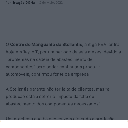
Por
Estação Diária
-
2 de Maio, 2022
O
Centro de Mangualde da Stellantis
, antiga PSA, entra
hoje em ‘lay-off’, por um período de seis meses, devido a
“problemas na cadeia de abastecimento de
componentes” para poder continuar a produzir
automóveis, confirmou fonte da empresa.
A Stellantis garante não ter falta de clientes, mas “a
produção está a sofrer o impacto da falta de
abastecimento dos componentes necessários”.
Um problema que há meses vem afetando a produção
mundial de automóveis e ao qual a Stellantis em