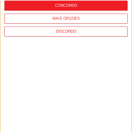
CONCORDO
MAIS OPÇÕES
DISCORDO
Mangualde: Orçamento Participativo
Jovem conta com três propostas