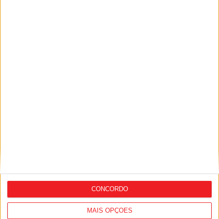
Futebol: Académico de Viseu oficializou
contratação de Andro Babić
CONCORDO
MAIS OPÇÕES