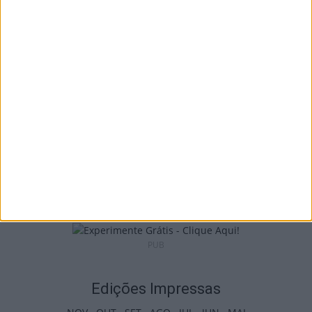
I Liga: Académico de Viseu quer travar
Benfica na Luz
7 de Agosto, 2026
Castro Daire: Jornadas da Juventude
arrancam com seis dias de atividades...
7 de Agosto, 2026
PUB
Edições Impressas