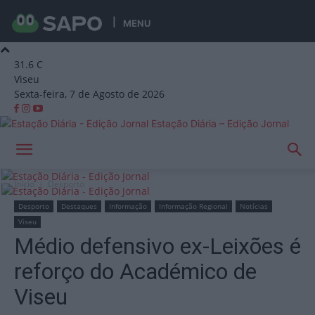
MENU
31.6
C
Viseu
Sexta-feira, 7 de Agosto de 2026
Estação Diária – Edição Jornal
Início
Desporto
Desporto
Destaques
Informação
Informação Regional
Notícias
Viseu
Médio defensivo ex-Leixões é
reforço do Académico de
Viseu