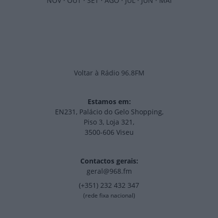
NOV
·
OUT
·
SET
·
AGO
·
JUL
·
JUN
·
MAI
Voltar à Rádio 96.8FM
Estamos em:
EN231, Palácio do Gelo Shopping,
Piso 3, Loja 321,
3500-606 Viseu
Contactos gerais:
geral@968.fm
(+351) 232 432 347
(rede fixa nacional)