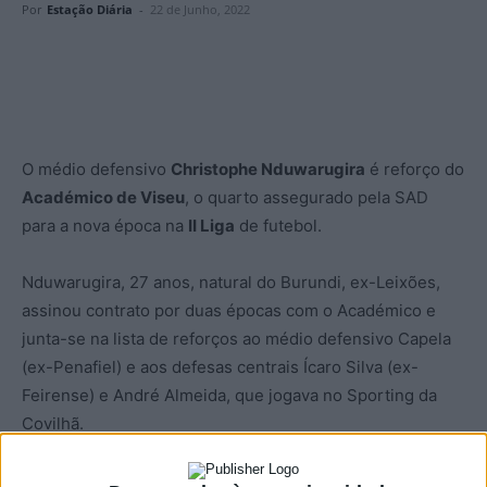
Por
Estação Diária
-
22 de Junho, 2022
O médio defensivo
Christophe Nduwarugira
é reforço do
Académico de Viseu
, o quarto assegurado pela SAD
para a nova época na
II Liga
de futebol.
Nduwarugira, 27 anos, natural do Burundi, ex-Leixões,
assinou contrato por duas épocas com o Académico e
junta-se na lista de reforços ao médio defensivo Capela
(ex-Penafiel) e aos defesas centrais Ícaro Silva (ex-
Feirense) e André Almeida, que jogava no Sporting da
Covilhã.
Quanto a renovações, o técnico Pedro Ribeiro sabe que