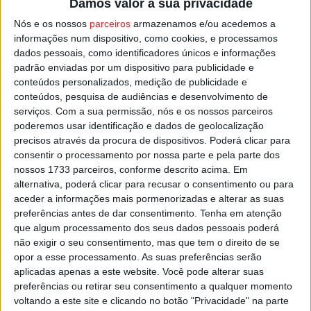
Damos valor à sua privacidade
vai continuar a contar com o guarda-redes Ricardo
Nós e os nossos
parceiros
armazenamos e/ou acedemos a
Janota, o lateral direito Bandeira, o médio Paná e o jovem
informações num dispositivo, como cookies, e processamos
avançado Miguel Sena.
dados pessoais, como identificadores únicos e informações
padrão enviadas por um dispositivo para publicidade e
conteúdos personalizados, medição de publicidade e
O Académico de Viseu vai regressar ao trabalho na
conteúdos, pesquisa de audiências e desenvolvimento de
segunda-feira, dia 27 de junho.
serviços.
Com a sua permissão, nós e os nossos parceiros
poderemos usar identificação e dados de geolocalização
Esta e outras notícias para ouvir na Estação Diária – 96.8
precisos através da procura de dispositivos. Poderá clicar para
consentir o processamento por nossa parte e pela parte dos
FM ou em
www.968.fm
.
nossos 1733 parceiros, conforme descrito acima. Em
alternativa, poderá clicar para recusar o consentimento ou para
Pub
aceder a informações mais pormenorizadas e alterar as suas
preferências antes de dar consentimento.
Tenha em atenção
que algum processamento dos seus dados pessoais poderá
não exigir o seu consentimento, mas que tem o direito de se
TAGS
Académico de Viseu
Futebol
opor a esse processamento. As suas preferências serão
aplicadas apenas a este website. Você pode alterar suas
preferências ou retirar seu consentimento a qualquer momento
voltando a este site e clicando no botão "Privacidade" na parte