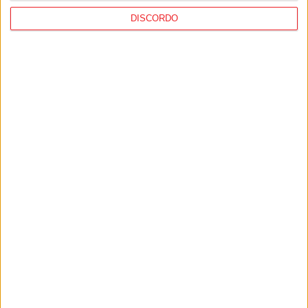
Desporto: GNR registou quase 1.500
DISCORDO
incidentes em eventos desportivos, mais
de 90% no futebol
PUB