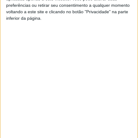
preferências ou retirar seu consentimento a qualquer momento
aumentar a recolha seletiva de resíduos verdes, a sua
voltando a este site e clicando no botão "Privacidade" na parte
reciclagem e valorização.
inferior da página.
Esta e outras notícias para ouvir na Estação Diária – 96.8
FM ou em
www.968.fm
Pub
TAGS
Biorresíduos
Mortágua
Artigo anterior
Próximo artigo