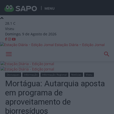
MENU
28.1
C
Viseu
Domingo, 9 de Agosto de 2026
Estação Diária – Edição Jornal
Início
Destaques
Destaques
Informação
Informação Regional
Notícias
Viseu
Mortágua: Autarquia aposta
em programa de
aproveitamento de
biorresíduos