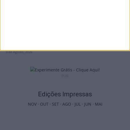
Futebol: Divisão de Honra de Viseu arranca
em setembro
9 de Agosto, 2026
PUB
Edições Impressas
NOV
·
OUT
·
SET
·
AGO
·
JUL
·
JUN
·
MAI