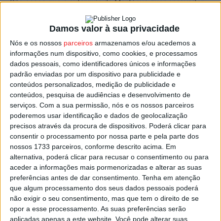
São esses que a autarquia de Mortágua quer aproveitar,
através do projeto ‘
Mortágua+Bio: Mortágua Valoriza
Resíduos Verdes’
.
Damos valor à sua privacidade
Nós e os nossos
parceiros
armazenamos e/ou acedemos a
O objetivo é recolher, pelo menos, 120 toneladas anuais
informações num dispositivo, como cookies, e processamos
dados pessoais, como identificadores únicos e informações
destes biorresíduos provenientes da manutenção de
padrão enviadas por um dispositivo para publicidade e
espaços municipais, encaminhando-os para o centro de
conteúdos personalizados, medição de publicidade e
compostagem municipal, além da recolha seletiva de pelo
conteúdos, pesquisa de audiências e desenvolvimento de
menos 20 toneladas de flores e plantas retiradas dos
serviços.
Com a sua permissão, nós e os nossos parceiros
poderemos usar identificação e dados de geolocalização
cemitérios.
precisos através da procura de dispositivos. Poderá clicar para
consentir o processamento por nossa parte e pela parte dos
O projeto insere-se numa candidatura apresentada pela
nossos 1733 parceiros, conforme descrito acima. Em
Comunidade Intermunicipal da Região de Coimbra ao
alternativa, poderá clicar para recusar o consentimento ou para
aceder a informações mais pormenorizadas e alterar as suas
programa “RecolhaBio – Apoio à Implementação de
preferências antes de dar consentimento.
Tenha em atenção
Projetos de Recolha Seletiva de Biorresíduos”, apoiado
que algum processamento dos seus dados pessoais poderá
pelo Fundo Ambiental.
não exigir o seu consentimento, mas que tem o direito de se
opor a esse processamento. As suas preferências serão
aplicadas apenas a este website. Você pode alterar suas
Está previsto um conjunto de ações para promover e