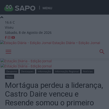
MENU
16.6
C
Viseu
Sábado, 8 de Agosto de 2026
Estação Diária – Edição Jornal
Início
Desporto
Desporto
Destaques
Informação
Informação Regional
Notícias
Viseu
Mortágua perdeu a liderança,
Castro Daire venceu e
Resende somou o primeiro