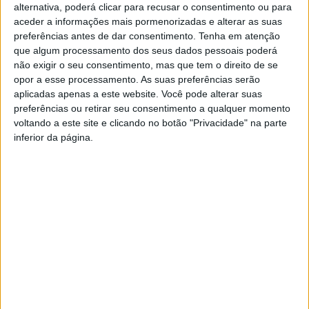
alternativa, poderá clicar para recusar o consentimento ou para
Beira-Mar, 7
aceder a informações mais pormenorizadas e alterar as suas
preferências antes de dar consentimento.
Tenha em atenção
Salgueiros, 7
que algum processamento dos seus dados pessoais poderá
Camacha, 7
não exigir o seu consentimento, mas que tem o direito de se
opor a esse processamento. As suas preferências serão
Castro Daire, 6
aplicadas apenas a este website. Você pode alterar suas
preferências ou retirar seu consentimento a qualquer momento
Gondomar, 6
voltando a este site e clicando no botão "Privacidade" na parte
Guarda Desportiva, 5
inferior da página.
Valadares Gaia, 5
Marítimo B, 4
Machico, 4
Lusitânia Lourosa, 2
Alpendorada, 2
Resende, 1