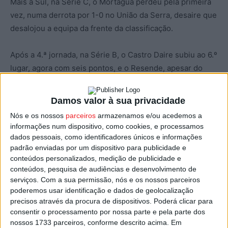
Mais a Sul, na Série C, o Mortágua perdeu pela primeira
vez, numa derrota por 1-0 no União da Serra, desaire que
desalojou a equipa da frente da classificação.
Após a 4.ª jornada, na Série B, o Castro Daire subiu ao 6.º
lugar, agora com seis pontos, e o Resende, apesar do
ponto, não saiu do último lugar, enquanto o Mortágua, na
Série C, caiu para o 4.º lugar, mantendo os sete pontos.
Damos valor à sua privacidade
Nós e os nossos
parceiros
armazenamos e/ou acedemos a
Na próxima jornada, o Castro Daire joga no Rebordosa, o
informações num dispositivo, como cookies, e processamos
Resende recebe o Camacha e o Mortágua joga no
dados pessoais, como identificadores únicos e informações
Arronches e Benfica.
padrão enviadas por um dispositivo para publicidade e
conteúdos personalizados, medição de publicidade e
conteúdos, pesquisa de audiências e desenvolvimento de
Série B – 04.ª Jornada – Classificação
serviços.
Com a sua permissão, nós e os nossos parceiros
poderemos usar identificação e dados de geolocalização
Leça, 9 pontos
precisos através da procura de dispositivos. Poderá clicar para
consentir o processamento por nossa parte e pela parte dos
Rebordosa, 9
nossos 1733 parceiros, conforme descrito acima. Em