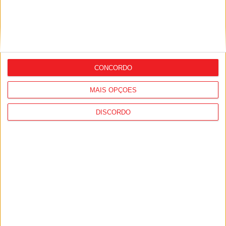
Castro Daire: Jornadas da Juventude
arrancam com seis dias de atividades
CONCORDO
para os jovens
MAIS OPÇÕES
DISCORDO
Futebol: Académico de Viseu garante
avançado marroquino