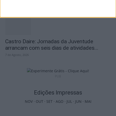
7 de Agosto, 2026
Castro Daire: Jornadas da Juventude
arrancam com seis dias de atividades...
7 de Agosto, 2026
PUB
Edições Impressas
NOV
·
OUT
·
SET
·
AGO
·
JUL
·
JUN
·
MAI