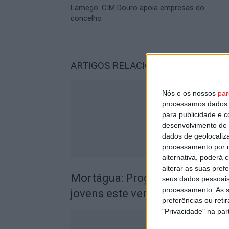
Lamego: CIM Douro apoia empresas do
concelho
ARTIGOS RELACIONADOS
Mais do a
Nós e os nossos
par
processamos dados p
para publicidade e 
desenvolvimento de 
dados de geolocaliza
processamento por n
alternativa, poderá
alterar as suas pref
Mortágua: Programa Jovens Es
seus dados pessoais
processamento. As s
jovens este verão
preferências ou reti
"Privacidade" na part