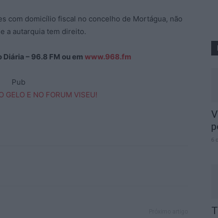
tes com domicílio fiscal no concelho de Mortágua, não
e a autarquia tem direito.
ão Diária – 96.8 FM ou em
www.968.fm
Pub
V
p
6 
T
Próximo artigo