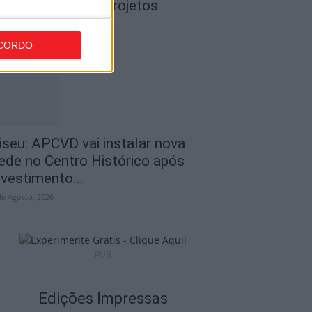
50 mil euros em projetos
ducativos...
de Agosto, 2026
CORDO
iseu: APCVD vai instalar nova
ede no Centro Histórico após
nvestimento...
de Agosto, 2026
PUB
Edições Impressas