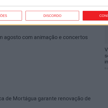
3
e
6 
ÇÕES
DISCORDO
CON
 em agosto com animação e concertos
V
s
i
6 
ica de Mortágua garante renovação de