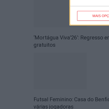
MAIS OP
‘Mortágua Viva’26’: Regresso
gratuitos
Futsal Feminino: Casa do Benf
várias jogadoras