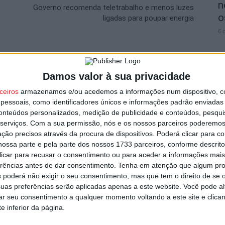
n
Governo recomenda teletrabalho e menos luzes
o
ligadas para poupar energia
6 
utor
Damos valor à sua privacidade
ceiros
armazenamos e/ou acedemos a informações num dispositivo, c
essoais, como identificadores únicos e informações padrão enviadas 
V
conteúdos personalizados, medição de publicidade e conteúdos, pesqui
i
serviços.
Com a sua permissão, nós e os nossos parceiros poderemos 
v
ção precisos através da procura de dispositivos. Poderá clicar para co
6 
ossa parte e pela parte dos nossos 1733 parceiros, conforme descrit
 clicar para recusar o consentimento ou para aceder a informações ma
erências antes de dar consentimento.
Tenha em atenção que algum pr
tudantes em Férias envolve 100
 poderá não exigir o seu consentimento, mas que tem o direito de se 
uas preferências serão aplicadas apenas a este website. Você pode al
rar seu consentimento a qualquer momento voltando a este site e clica
e inferior da página.
V