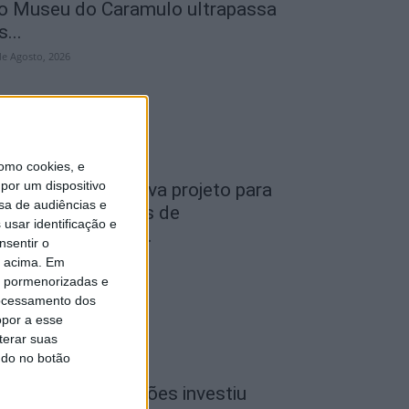
o Museu do Caramulo ultrapassa
s...
de Agosto, 2026
omo cookies, e
por um dispositivo
iseu: Câmara aprova projeto para
sa de audiências e
nstalar 54 câmaras de
usar identificação e
ideovigilância em...
nsentir o
de Agosto, 2026
o acima. Em
is pormenorizadas e
ocessamento dos
opor a esse
terar suas
ndo no botão
iseu: CIM Dão Lafões investiu