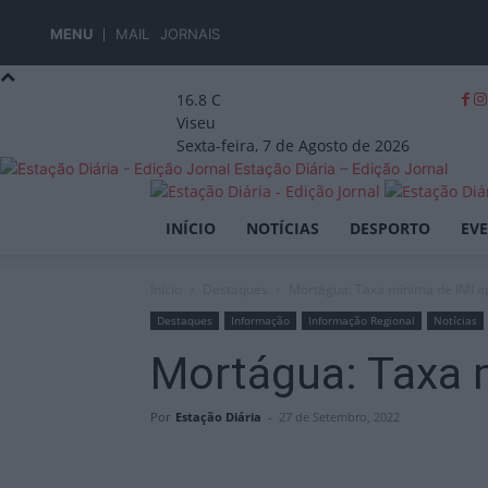
MENU
MAIL
JORNAIS
16.8
C
Viseu
Sexta-feira, 7 de Agosto de 2026
Estação Diária – Edição Jornal
INÍCIO
NOTÍCIAS
DESPORTO
EV
Início
Destaques
Mortágua: Taxa mínima de IMI a
Destaques
Informação
Informação Regional
Notícias
Mortágua: Taxa 
Por
Estação Diária
-
27 de Setembro, 2022