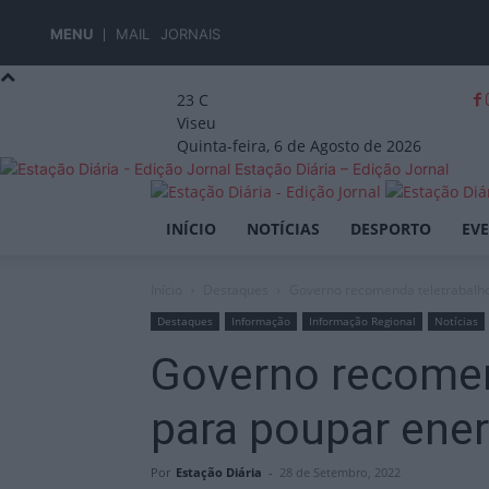
MENU
MAIL
JORNAIS
23
C
Viseu
Quinta-feira, 6 de Agosto de 2026
Estação Diária – Edição Jornal
INÍCIO
NOTÍCIAS
DESPORTO
EV
Início
Destaques
Governo recomenda teletrabalho
Destaques
Informação
Informação Regional
Notícias
Governo recomen
para poupar ener
Por
Estação Diária
-
28 de Setembro, 2022