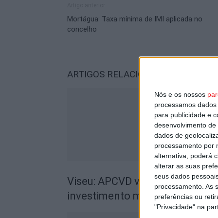
Artigo anterior
Mortágua: Taxa mínima de IMI aplicada no
concelho
ARTIGOS RELACIONADOS
Mais do a
Nós e os nossos
par
processamos dados p
para publicidade e 
desenvolvimento de 
dados de geolocaliza
processamento por n
alternativa, poderá
alterar as suas pref
seus dados pessoais
Viseu: APCVD vai instalar nova
processamento. As s
investimento municipal de 150 
preferências ou reti
"Privacidade" na part