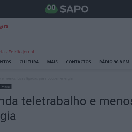
ENTOS
CULTURA
MAIS
CONTACTOS
RÁDIO 96.8 FM
 e menos luzes ligadas para poupar energia
Viseu
da teletrabalho e menos
gia