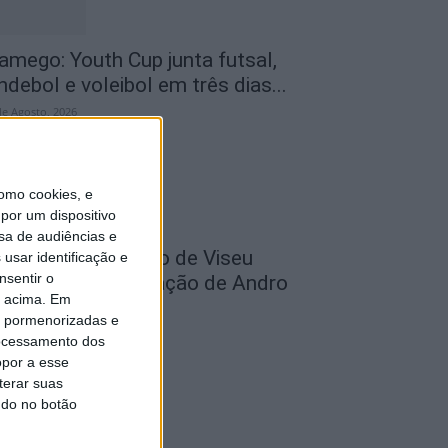
amego: Youth Cup junta futsal,
ndebol e voleibol em três dias...
de Agosto, 2026
omo cookies, e
por um dispositivo
sa de audiências e
utebol: Académico de Viseu
usar identificação e
nsentir o
ficializou contratação de Andro
o acima. Em
abić
is pormenorizadas e
de Agosto, 2026
ocessamento dos
opor a esse
terar suas
ndo no botão