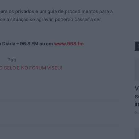
para os privados e um guia de procedimentos para a
se a situação se agravar, poderão passar a ser
ão Diária – 96.8 FM ou em
www.968.fm
Pub
V
s
i
6 