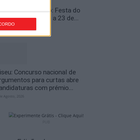
enalva do Castelo: Festa do
inho Dão regressa a 23 de...
CORDO
de Agosto, 2026
iseu: Concurso nacional de
rgumentos para curtas abre
andidaturas com prémio...
de Agosto, 2026
PUB