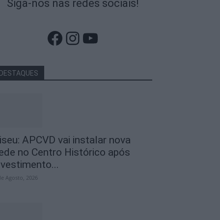
Siga-nos nas redes sociais!
Facebook
Instagram
YouTube
DESTAQUES
iseu: APCVD vai instalar nova
ede no Centro Histórico após
nvestimento...
de Agosto, 2026