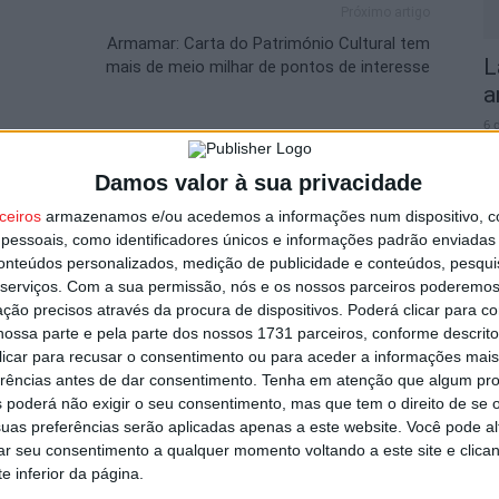
Próximo artigo
Armamar: Carta do Património Cultural tem
L
mais de meio milhar de pontos de interesse
a
6 
utor
Damos valor à sua privacidade
ceiros
armazenamos e/ou acedemos a informações num dispositivo, c
essoais, como identificadores únicos e informações padrão enviadas 
conteúdos personalizados, medição de publicidade e conteúdos, pesqui
F
serviços.
Com a sua permissão, nós e os nossos parceiros poderemos 
ção precisos através da procura de dispositivos. Poderá clicar para co
o
ossa parte e pela parte dos nossos 1731 parceiros, conforme descrit
B
 clicar para recusar o consentimento ou para aceder a informações ma
6 
erências antes de dar consentimento.
Tenha em atenção que algum pr
 poderá não exigir o seu consentimento, mas que tem o direito de se 
 sede no Centro Histórico após
uas preferências serão aplicadas apenas a este website. Você pode al
mil euros
rar seu consentimento a qualquer momento voltando a este site e clica
e inferior da página.