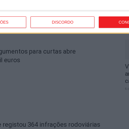
P
V
ÇÕES
DISCORDO
CON
6 
rgumentos para curtas abre
l euros
V
a
c
6 
 registou 364 infrações rodoviárias