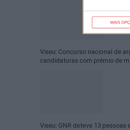
MAIS OP
Viseu: Concurso nacional de a
candidaturas com prémio de mi
Viseu: GNR deteve 13 pessoas e