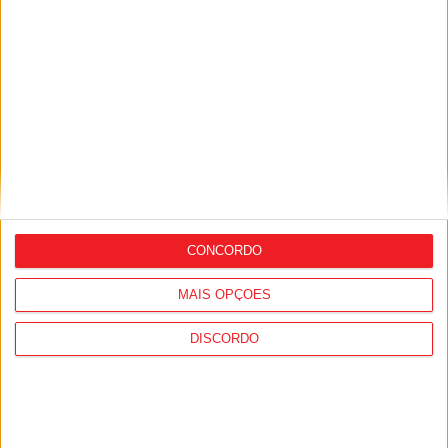
Nelas: Nova conduta de abastecimento
de água deverá ficar concluída em junho
de 2027
CONCORDO
MAIS OPÇÕES
DISCORDO
Barragem de Girabolhos: Mangualde e
Nelas reclamam contrapartidas para
avançar com o projeto