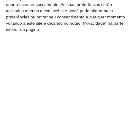
opor a esse processamento. As suas preferências serão
aplicadas apenas a este website. Você pode alterar suas
——
preferências ou retirar seu consentimento a qualquer momento
voltando a este site e clicando no botão "Privacidade" na parte
Gustavo Reinas desde muito cedo manifestou a sua
inferior da página.
paixão pela música. Desde os seis anos que não larga a
sua guitarra a cantar. Está ligado às artes do espetáculo.
Desde os oito anos de idade que faz parte de uma Escola
de Teatro Musical, a ‘ContraCanto’, situada na Lapa do
Lobo, em Nelas. Andou no conservatório de música
clássica e fez o terceiro grau de piano e o quarto de
guitarra.
Esta e outras notícias para ouvir na Estação Diária – 96.8
FM ou em
www.968.fm
.
Pub