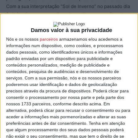
Com a sua interpretação “Sol de Inverno” no passado dia
8 de janeiro, entrou na lista das melhores atuações de
todos os programas “The Voice” do mundo, através do
Damos valor à sua privacidade
canal youtube “Best of The Voice”.
Nós e os nossos
parceiros
armazenamos e/ou acedemos a
informações num dispositivo, como cookies, e processamos
Na final, que decorreu este domingo passado (22 de
dados pessoais, como identificadores únicos e informações
janeiro), Gustavo Reinas interpretou “Clássico”, um tema
padrão enviadas por um dispositivo para publicidade e
dos The Gift, que interpretou em dueto com Sónia
conteúdos personalizados, medição de publicidade e
Tavares, e ainda “Rosa Sangue” dos Amor Electro, banda
conteúdos, pesquisa de audiências e desenvolvimento de
de Marisa Liz, que foi a mentora de Gustavo Reinas no
serviços.
Com a sua permissão, nós e os nossos parceiros
poderemos usar identificação e dados de geolocalização
programa. Terminou a atuação com “Passeio dos
precisos através da procura de dispositivos. Poderá clicar para
Prodígios” de Jorge Palma, a música que marcou a sua
consentir o processamento por nossa parte e pela parte dos
estreia no programa.
nossos 1733 parceiros, conforme descrito acima. Em
alternativa, poderá clicar para recusar o consentimento ou para
aceder a informações mais pormenorizadas e alterar as suas
Gustavo Reinas venceu assim a 10ª edição do The Voice
preferências antes de dar consentimento.
Tenha em atenção
Portugal, numa final a quatro com Coastel, Paulo Lapa e
que algum processamento dos seus dados pessoais poderá
Rebeca Reinaldo.
não exigir o seu consentimento, mas que tem o direito de se