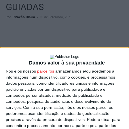
GUIADAS
Por
Estação Diária
-
10 de Setembro, 2021
Os diversos trabalhos arqueológicos que decorrem no
Damos valor à sua privacidade
concelho de
Oliveira de Frades
podem ser vistos através
Nós e os nossos
parceiros
armazenamos e/ou acedemos a
de visitas guiadas, organizadas pela Câmara em parceria
informações num dispositivo, como cookies, e processamos
com a Universidade do Algarve.
dados pessoais, como identificadores únicos e informações
padrão enviadas por um dispositivo para publicidade e
conteúdos personalizados, medição de publicidade e
Hoje e sábado as visitas acontecem aos trabalhos
conteúdos, pesquisa de audiências e desenvolvimento de
arqueológicos que decorrem nas Mamoas da Cumeeira e
serviços.
Com a sua permissão, nós e os nossos parceiros
da Tojeira, próximo da zona industrial, onde os
poderemos usar identificação e dados de geolocalização
responsáveis acolhem os visitantes e prestam
precisos através da procura de dispositivos. Poderá clicar para
consentir o processamento por nossa parte e pela parte dos
esclarecimentos a quem se dirigir ao local, sem