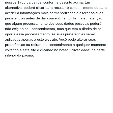
nossos 1733 parceiros, conforme descrito acima. Em
necessidade de marcação prévia.
alternativa, poderá clicar para recusar o consentimento ou para
aceder a informações mais pormenorizadas e alterar as suas
Ainda assim, o comunicado enviado pela autarquia alerta
preferências antes de dar consentimento.
Tenha em atenção
que algum processamento dos seus dados pessoais poderá
para o cumprimento das regras da Direção-Geral da
não exigir o seu consentimento, mas que tem o direito de se
Saúde (DGS) e refere que “é uma boa oportunidade para
opor a esse processamento. As suas preferências serão
conhecer distintas arquiteturas e rituais funerários
aplicadas apenas a este website. Você pode alterar suas
milenares”.
preferências ou retirar seu consentimento a qualquer momento
voltando a este site e clicando no botão "Privacidade" na parte
inferior da página.
A nota de imprensa adianta que será possível esclarecer
dúvidas sobre os trabalhos que decorrem, junto dos
coordenadores da campanha, desde que seja cumprido o
horário estabelecido: entre as 09:00 e as 16:00 hoje e, no
sábado, entre as 09:00 e as 12:00.
Esta e outras notícias para ouvir em desenvolvimento na
Estação Diária – 96.8 FM ou em
www.968.fm
.