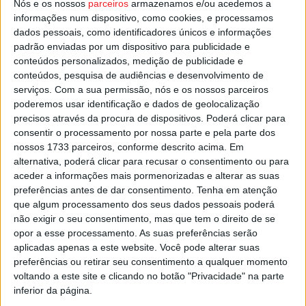
Nós e os nossos
parceiros
armazenamos e/ou acedemos a
imprensa do município de Lafões.
informações num dispositivo, como cookies, e processamos
dados pessoais, como identificadores únicos e informações
Esta e outras notícias para ouvir na Estação Diária – 96.8
padrão enviadas por um dispositivo para publicidade e
FM ou em
www.968.fm
.
conteúdos personalizados, medição de publicidade e
conteúdos, pesquisa de audiências e desenvolvimento de
serviços.
Com a sua permissão, nós e os nossos parceiros
Pub
poderemos usar identificação e dados de geolocalização
precisos através da procura de dispositivos. Poderá clicar para
consentir o processamento por nossa parte e pela parte dos
nossos 1733 parceiros, conforme descrito acima. Em
TAGS
Aldeias Mágicas
Oliveira de Frades
alternativa, poderá clicar para recusar o consentimento ou para
aceder a informações mais pormenorizadas e alterar as suas
preferências antes de dar consentimento.
Tenha em atenção
que algum processamento dos seus dados pessoais poderá
não exigir o seu consentimento, mas que tem o direito de se
opor a esse processamento. As suas preferências serão
aplicadas apenas a este website. Você pode alterar suas
preferências ou retirar seu consentimento a qualquer momento
voltando a este site e clicando no botão "Privacidade" na parte
Artigo anterior
Próximo artigo
inferior da página.
Covid-19: Aumento de novos
Carregal do Sal: Festival de