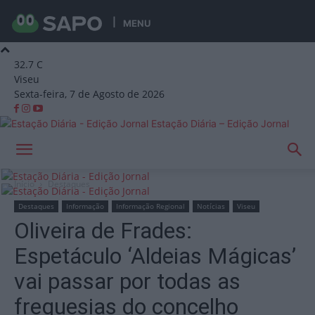
MENU
32.7
C
Viseu
Sexta-feira, 7 de Agosto de 2026
Estação Diária – Edição Jornal
Início
Destaques
Destaques
Informação
Informação Regional
Notícias
Viseu
Oliveira de Frades:
Espetáculo ‘Aldeias Mágicas’
vai passar por todas as
freguesias do concelho