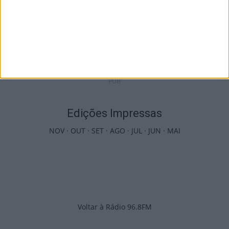
Viseu: Associação de Vila Chã de Sá
inaugura lar de 4,5...
7 de Agosto, 2026
PUB
Edições Impressas
NOV
·
OUT
·
SET
·
AGO
·
JUL
·
JUN
·
MAI
Voltar à Rádio 96.8FM