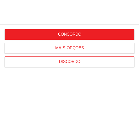
Nacional: GNR alerta para aumento dos
CONCORDO
furtos de catalisadores no primeiro
semestre
MAIS OPÇÕES
DISCORDO
Viseu: Suspeito de furtos fica em prisão
preventiva