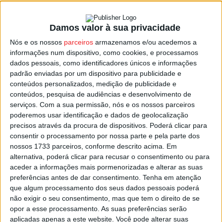
álcool e, destes, 224 acabaram detidos por apresentarem
uma taxa de álcool no sangue igual ou superior a 1,2 g/l.
Damos valor à sua privacidade
Nós e os nossos
parceiros
armazenamos e/ou acedemos a
Segundo a GNR, foram também detidas 108 pessoas por
informações num dispositivo, como cookies, e processamos
conduzirem sem habilitação legal.
dados pessoais, como identificadores únicos e informações
padrão enviadas por um dispositivo para publicidade e
conteúdos personalizados, medição de publicidade e
Na estrada, os militares da GNR emitiram 6.592
conteúdos, pesquisa de audiências e desenvolvimento de
contraordenações, 1.453 por excesso de velocidade,
serviços.
Com a sua permissão, nós e os nossos parceiros
1.012 por falta de inspeção periódica obrigatória, 297 por
poderemos usar identificação e dados de geolocalização
falta de seguro de responsabilidade civil obrigatório e
precisos através da procura de dispositivos. Poderá clicar para
consentir o processamento por nossa parte e pela parte dos
230 por anomalias nos sistemas de iluminação e
nossos 1733 parceiros, conforme descrito acima. Em
sinalização.
alternativa, poderá clicar para recusar o consentimento ou para
aceder a informações mais pormenorizadas e alterar as suas
Foram ainda detetados 199 condutores a usarem o
preferências antes de dar consentimento.
Tenha em atenção
que algum processamento dos seus dados pessoais poderá
telemóvel durante a condução.
não exigir o seu consentimento, mas que tem o direito de se
opor a esse processamento. As suas preferências serão
No que se refere ao combate e à prevenção da
aplicadas apenas a este website. Você pode alterar suas