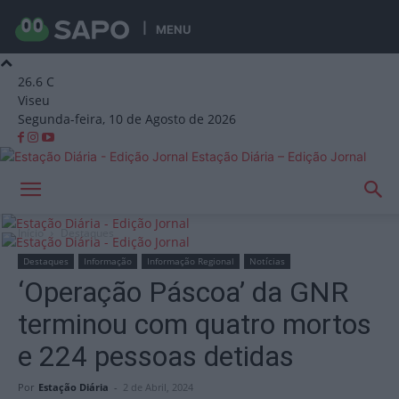
MENU
26.6
C
Viseu
Segunda-feira, 10 de Agosto de 2026
Estação Diária – Edição Jornal
Início
Destaques
Destaques
Informação
Informação Regional
Notícias
‘Operação Páscoa’ da GNR
terminou com quatro mortos
e 224 pessoas detidas
Por
Estação Diária
-
2 de Abril, 2024