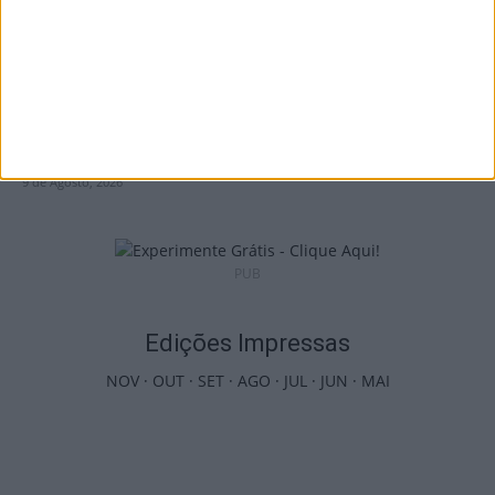
I Liga: Académico de Viseu já conhece datas
e horários das jornadas...
9 de Agosto, 2026
PUB
Edições Impressas
NOV
·
OUT
·
SET
·
AGO
·
JUL
·
JUN
·
MAI