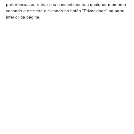
criminalidade, a GNR deteve 24 pessoas por tráfico de
preferências ou retirar seu consentimento a qualquer momento
voltando a este site e clicando no botão "Privacidade" na parte
estupefacientes, 28 por furto e nove por posse ilegal de
inferior da página.
armas e arma proibida.
Esta e outras notícias para ouvir na Estação Diária – 96.8
FM ou em
www.968.fm
.
Pub
TAGS
GNR
Operação Páscoa