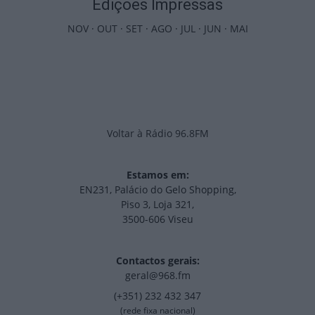
Edições Impressas
NOV
·
OUT
·
SET
·
AGO
·
JUL
·
JUN
·
MAI
Voltar à Rádio 96.8FM
Estamos em:
EN231, Palácio do Gelo Shopping,
Piso 3, Loja 321,
3500-606 Viseu
Contactos gerais:
geral@968.fm
(+351) 232 432 347
(rede fixa nacional)