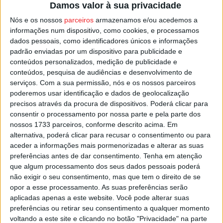
Damos valor à sua privacidade
considerada área de proteção onde a caça é proibida.
Nós e os nossos
parceiros
armazenamos e/ou acedemos a
informações num dispositivo, como cookies, e processamos
Além das três detenções, foram ainda apreendidas três
dados pessoais, como identificadores únicos e informações
armas de caça, três cartas de caçador e 137 cartuchos.
padrão enviadas por um dispositivo para publicidade e
conteúdos personalizados, medição de publicidade e
conteúdos, pesquisa de audiências e desenvolvimento de
O caso foi enviado para o Tribunal de Mangualde.
serviços.
Com a sua permissão, nós e os nossos parceiros
poderemos usar identificação e dados de geolocalização
Esta e outras notícias para ouvir na Estação Diária – 96.8
precisos através da procura de dispositivos. Poderá clicar para
FM ou em
www.968.fm
.
consentir o processamento por nossa parte e pela parte dos
nossos 1733 parceiros, conforme descrito acima. Em
alternativa, poderá clicar para recusar o consentimento ou para
Pub
aceder a informações mais pormenorizadas e alterar as suas
preferências antes de dar consentimento.
Tenha em atenção
que algum processamento dos seus dados pessoais poderá
não exigir o seu consentimento, mas que tem o direito de se
TAGS
Caça Ilegal
Penalva do Castelo
opor a esse processamento. As suas preferências serão
aplicadas apenas a este website. Você pode alterar suas
preferências ou retirar seu consentimento a qualquer momento
voltando a este site e clicando no botão "Privacidade" na parte