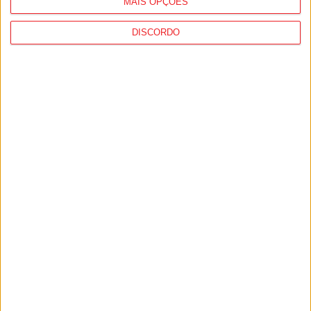
MAIS OPÇÕES
DISCORDO
Penalva do Castelo: Taekwondo Clube
do Dão colecionou pódios na Covilhã