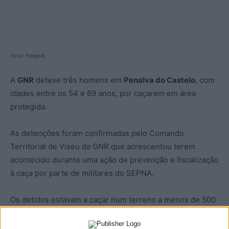
Foto: Freepik
A
GNR
deteve três homens em
Penalva do Castelo
, com
idades entre os 54 e 69 anos, por caçarem em área
protegida.
As detenções foram confirmadas pelo Comando
Territorial de Viseu da GNR que acrescentou terem
acontecido durante uma ação de prevenção e fiscalização
à caça por parte de militares do SEPNA.
Os detidos estavam a caçar num terreno a menos de 500
metros de uma instalação de criação animal e
considerada área de refúgio de caça, sendo por isso