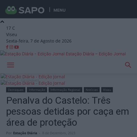
MENU
17
C
Viseu
Sexta-feira, 7 de Agosto de 2026
Estação Diária – Edição Jornal
Início
Destaques
Destaques
Informação
Informação Regional
Notícias
Viseu
Penalva do Castelo: Três
pessoas detidas por caça em
área de proteção
Por
Estação Diária
-
8 de Dezembro, 2023