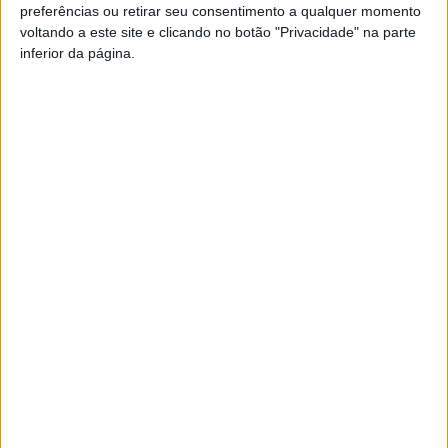
preferências ou retirar seu consentimento a qualquer momento
Lisboa e Nelas
,
Nespereira
,
Ferreira de Aves
,
Lamelas
e
voltando a este site e clicando no botão "Privacidade" na parte
Paivense
.
inferior da página.
Esta e outras notícias para ouvir na Estação Diária – 96.8
FM ou em
www.968.fm
.
Pub
TAGS
AF Viseu
Divisão de Honra
Futebol
Piães
Viseu
Artigo anterior
Próximo artigo