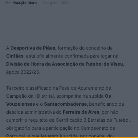
Por
Estação Diária
-
6 de Julho, 2022
A
Desportiva de Piães
, formação do concelho de
Cinfães
, está oficialmente confirmada para jogar na
Divisão de Honra da Associação de Futebol de Viseu
,
época 2022/23.
Terceiro classificado na Fase de Apuramento de
Campeão da I Distrital, acompanha na subida
Os
Vouzelenses
e o
Santacombadense,
beneficiando da
descida administrativa do
Ferreira de Aves
, por não
cumprir o requisito de Certificação 3 Estrelas de Futebol,
obrigatório para a participação no Campeonato de
Portugal, e que levaram à subida, por convite, do