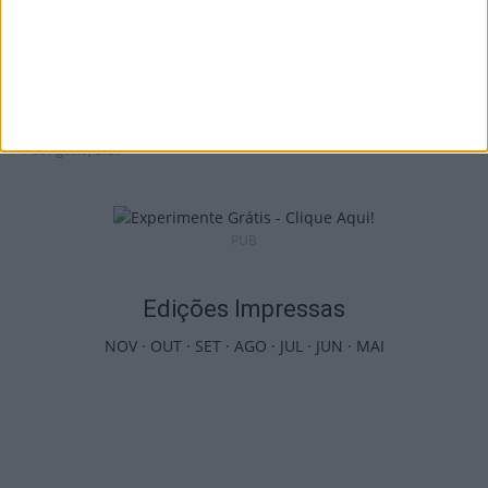
Castro Daire: Jornadas da Juventude
arrancam com seis dias de atividades...
7 de Agosto, 2026
PUB
Edições Impressas
NOV
·
OUT
·
SET
·
AGO
·
JUL
·
JUN
·
MAI