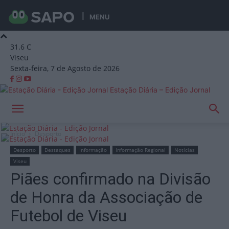
MENU
31.6
C
Viseu
Sexta-feira, 7 de Agosto de 2026
Estação Diária – Edição Jornal
Início
Desporto
Desporto
Destaques
Informação
Informação Regional
Notícias
Viseu
Piães confirmado na Divisão
de Honra da Associação de
Futebol de Viseu