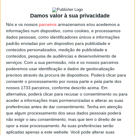
Resende
, 2.º classificado da Divisão de Honra de Viseu.
Damos valor à sua privacidade
Ficou assim uma vaga para preencher no principal
Nós e os nossos
parceiros
armazenamos e/ou acedemos a
campeonato distrital, já que no caso de descida de uma
informações num dispositivo, como cookies, e processamos
equipa do Campeonato de Portugal, o regulamento
dados pessoais, como identificadores únicos e informações
padrão enviadas por um dispositivo para publicidade e
obrigava a que mais uma da Divisão de Honra fosse
conteúdos personalizados, medição de publicidade e
despromovida à I Distrital.
conteúdos, pesquisa de audiências e desenvolvimento de
serviços.
Com a sua permissão, nós e os nossos parceiros
Saiu a “fava” ao
Vale de Açores
que acompanha na
poderemos usar identificação e dados de geolocalização
precisos através da procura de dispositivos. Poderá clicar para
descida à I Distrital,
Sampedrense
,
Campia
,
Roriz
,
consentir o processamento por nossa parte e pela parte dos
Desportivo de Parada
e
Moimenta do Dão
, e o “bilhete
nossos 1733 parceiros, conforme descrito acima. Em
premiado” ao Piães, que será uma das 20 equipas que na
alternativa, poderá clicar para recusar o consentimento ou para
nova época vão jogar na Divisão de Honra:
Sátão
,
Os
aceder a informações mais pormenorizadas e alterar as suas
preferências antes de dar consentimento.
Tenha em atenção
Vouzelenses
,
Carvalhais
,
Atlético Molelos
,
Cinfães
,
que algum processamento dos seus dados pessoais poderá
Moimenta da Beira
,
Carregal do Sal
,
Mangualde
,
não exigir o seu consentimento, mas que tem o direito de se
Oliveira de Frades
,
Canas de Senhorim
,
Piães
,
opor a esse processamento. As suas preferências serão
Santacombadense
,
Lusitano
,
Penalva do Castelo
,
Sport
aplicadas apenas a este website. Você pode alterar suas