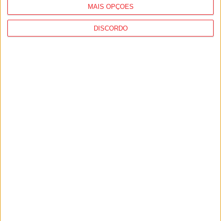
MAIS OPÇÕES
DISCORDO
Futebol: João Félix convocado, António
Silva fora das escolhas de Portugal para
o Mundial2026