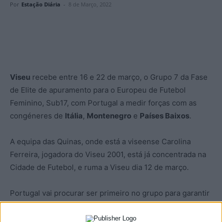
Por
Estação Diária
-
8 de Março, 2022
Viseu
recebe entre 16 e 22 de março, o Grupo 7 da Fase
de Elite de apuramento para o Europeu de Futebol
Feminino, Sub17, com Portugal a medir forças com as
congéneres de
Itália
,
Montenegro
e
Países Baixos
.
A equipa das Quinas, onde está a viseense Carolina
Ferreira, jogadora do Viseu 2001, está já concentrada na
Cidade de Futebol, e ruma a Viseu dia 12 de março.
Portugal vai procurar ser primeiro no grupo para garantir
o apuramento para o Europeu que se vai jogar de 3 a 15
de maio na Bósnia e Herzegovina.