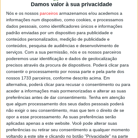
Damos valor à sua privacidade
Nós e os nossos
parceiros
armazenamos e/ou acedemos a
O primeiro jogo de Portugal vai ser no dia 16, no Estádio
informações num dispositivo, como cookies, e processamos
do Fontelo, com a Itália, em partida marcada para as
dados pessoais, como identificadores únicos e informações
15:00.
padrão enviadas por um dispositivo para publicidade e
conteúdos personalizados, medição de publicidade e
conteúdos, pesquisa de audiências e desenvolvimento de
No dia 19, Portugal joga de novo em Viseu, frente ao
serviços.
Com a sua permissão, nós e os nossos parceiros
Montenegro e a 22 defronta os Países Baixos, no Estádio
poderemos usar identificação e dados de geolocalização
João Cardoso, em Tondela.
precisos através da procura de dispositivos. Poderá clicar para
consentir o processamento por nossa parte e pela parte dos
Esta e outras notícias para ouvir na Estação Diária – 96.8
nossos 1733 parceiros, conforme descrito acima. Em
alternativa, poderá clicar para recusar o consentimento ou para
FM ou em
www.968.fm
.
aceder a informações mais pormenorizadas e alterar as suas
preferências antes de dar consentimento.
Tenha em atenção
Pub
que algum processamento dos seus dados pessoais poderá
não exigir o seu consentimento, mas que tem o direito de se
opor a esse processamento. As suas preferências serão
aplicadas apenas a este website. Você pode alterar suas
TAGS
Futebol Feminino
Portugal
Seleção Sub-19
preferências ou retirar seu consentimento a qualquer momento
voltando a este site e clicando no botão "Privacidade" na parte