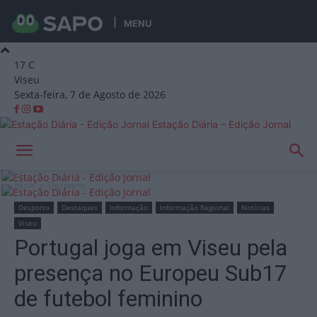
MENU
17
C
Viseu
Sexta-feira, 7 de Agosto de 2026
Estação Diária – Edição Jornal
Início
Desporto
Desporto
Destaques
Informação
Informação Regional
Notícias
Viseu
Portugal joga em Viseu pela
presença no Europeu Sub17
de futebol feminino