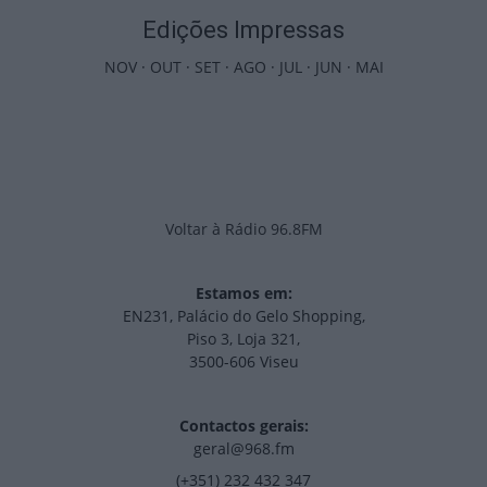
Edições Impressas
NOV
·
OUT
·
SET
·
AGO
·
JUL
·
JUN
·
MAI
Voltar à Rádio 96.8FM
Estamos em:
EN231, Palácio do Gelo Shopping,
Piso 3, Loja 321,
3500-606 Viseu
Contactos gerais:
geral@968.fm
(+351) 232 432 347