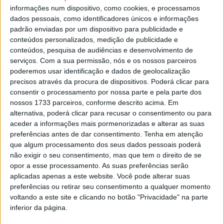
informações num dispositivo, como cookies, e processamos
dados pessoais, como identificadores únicos e informações
Esta e outras notícias para ouvir na Estação Diária – 96.8
padrão enviadas por um dispositivo para publicidade e
FM ou em
www.968.fm
.
conteúdos personalizados, medição de publicidade e
conteúdos, pesquisa de audiências e desenvolvimento de
serviços.
Com a sua permissão, nós e os nossos parceiros
Pub
poderemos usar identificação e dados de geolocalização
precisos através da procura de dispositivos. Poderá clicar para
consentir o processamento por nossa parte e pela parte dos
nossos 1733 parceiros, conforme descrito acima. Em
TAGS
Viseu
alternativa, poderá clicar para recusar o consentimento ou para
aceder a informações mais pormenorizadas e alterar as suas
preferências antes de dar consentimento.
Tenha em atenção
que algum processamento dos seus dados pessoais poderá
não exigir o seu consentimento, mas que tem o direito de se
opor a esse processamento. As suas preferências serão
aplicadas apenas a este website. Você pode alterar suas
preferências ou retirar seu consentimento a qualquer momento
Artigo anterior
Próximo artigo
voltando a este site e clicando no botão "Privacidade" na parte
inferior da página.
Covid-19: Mais 5.606 infeções
Castro Daire recebe 3.ºs
e mais 17 mortes em Portugal
Jogos de Inverno da ANDDI