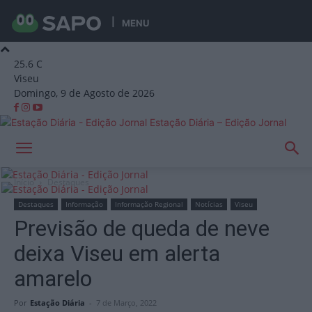
MENU
25.6
C
Viseu
Domingo, 9 de Agosto de 2026
Estação Diária – Edição Jornal
Início
Destaques
Destaques
Informação
Informação Regional
Notícias
Viseu
Previsão de queda de neve
deixa Viseu em alerta
amarelo
Por
Estação Diária
-
7 de Março, 2022