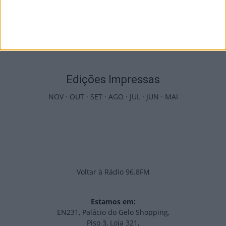
8 de Agosto, 2026
PUB
Edições Impressas
NOV
·
OUT
·
SET
·
AGO
·
JUL
·
JUN
·
MAI
Voltar à Rádio 96.8FM
Estamos em:
EN231, Palácio do Gelo Shopping,
Piso 3, Loja 321,