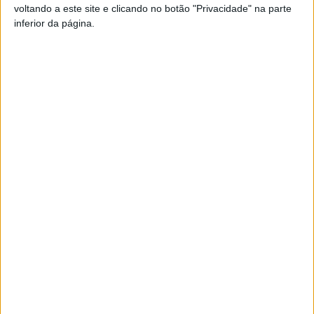
voltando a este site e clicando no botão "Privacidade" na parte
Pub
inferior da página.
TAGS
Armas
Droga
Mangualde
PSP
Viseu
Artigo anterior
Próximo artigo
Divisão de Honra: Cinfães
Ralis: Dupla vitória para Hugo
cada vez mais líder
Lopes no Algarve
ARTIGOS RELACIONADOS
Mais do autor