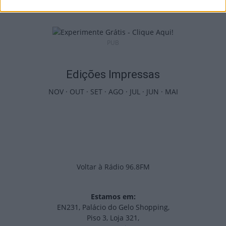
6 de Agosto, 2026
PUB
Edições Impressas
NOV
·
OUT
·
SET
·
AGO
·
JUL
·
JUN
·
MAI
Voltar à Rádio 96.8FM
Estamos em:
EN231, Palácio do Gelo Shopping,
Piso 3, Loja 321,