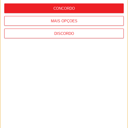
CONCORDO
MAIS OPÇÕES
DISCORDO
Viseu: Grupo Visabeira reforça presença
nos EUA com compra da Carter Electric