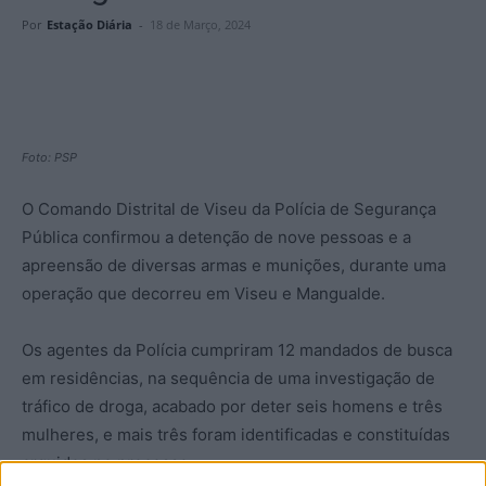
Por
Estação Diária
-
18 de Março, 2024
Foto: PSP
O Comando Distrital de Viseu da Polícia de Segurança
Pública confirmou a detenção de nove pessoas e a
apreensão de diversas armas e munições, durante uma
operação que decorreu em Viseu e Mangualde.
Os agentes da Polícia cumpriram 12 mandados de busca
em residências, na sequência de uma investigação de
tráfico de droga, acabado por deter seis homens e três
mulheres, e mais três foram identificadas e constituídas
arguidos no processo.