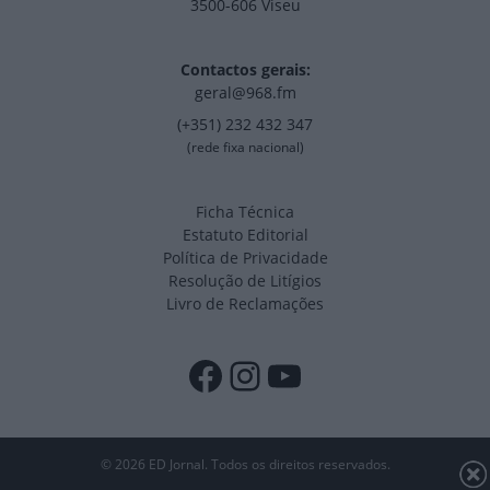
3500-606 Viseu
Contactos gerais:
geral@968.fm
(+351) 232 432 347
(rede fixa nacional)
Ficha Técnica
Estatuto Editorial
Política de Privacidade
Resolução de Litígios
Livro de Reclamações
Facebook
Instagram
YouTube
© 2026 ED Jornal. Todos os direitos reservados.