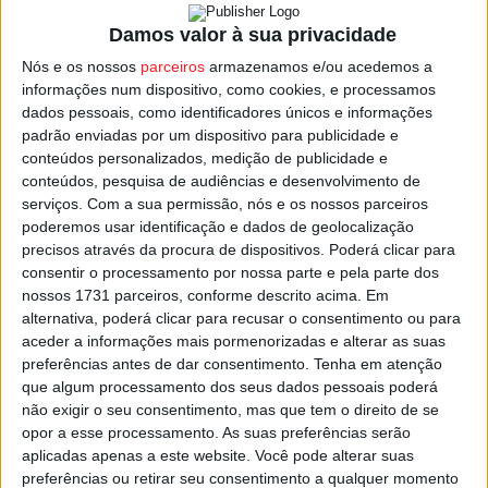
Três dos detidos viram o Tribunal de Viseu aplicar-lhes a
Damos valor à sua privacidade
medida de prisão preventiva, um outro ficou detido para
Nós e os nossos
parceiros
armazenamos e/ou acedemos a
acabar de cumprir uma pena de 18 meses que tinha
informações num dispositivo, como cookies, e processamos
dados pessoais, como identificadores únicos e informações
pendente, outros três ficaram sujeitos a apresentações
padrão enviadas por um dispositivo para publicidade e
periódicas às autoridades e dois ficaram com termo de
conteúdos personalizados, medição de publicidade e
identidade e residência.
conteúdos, pesquisa de audiências e desenvolvimento de
serviços.
Com a sua permissão, nós e os nossos parceiros
poderemos usar identificação e dados de geolocalização
A PSP confirmou a apreensão de três armas e várias
precisos através da procura de dispositivos. Poderá clicar para
armas e cerca de duas centenas de munições de
consentir o processamento por nossa parte e pela parte dos
diversos calibres, ainda 187 gramas de droga e diverso
nossos 1731 parceiros, conforme descrito acima. Em
material, entre o qual ferramentas, televisores, consolas
alternativa, poderá clicar para recusar o consentimento ou para
aceder a informações mais pormenorizadas e alterar as suas
de jogos, câmara de vigilância, ouro e 1.600 euros em
preferências antes de dar consentimento.
Tenha em atenção
dinheiro.
que algum processamento dos seus dados pessoais poderá
não exigir o seu consentimento, mas que tem o direito de se
Esta e outras notícias para ouvir na Estação Diária – 96.8
opor a esse processamento. As suas preferências serão
aplicadas apenas a este website. Você pode alterar suas
FM ou em
www.968.fm
.
preferências ou retirar seu consentimento a qualquer momento