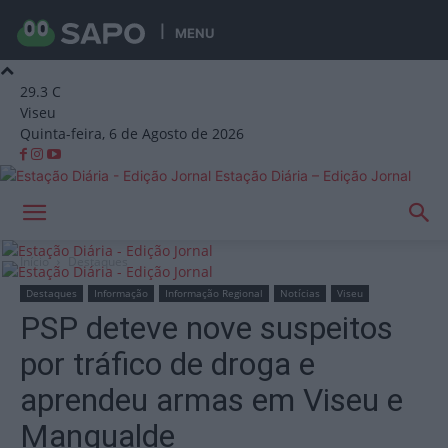
MENU
29.3
C
Viseu
Quinta-feira, 6 de Agosto de 2026
Estação Diária – Edição Jornal
Início
Destaques
Destaques
Informação
Informação Regional
Notícias
Viseu
PSP deteve nove suspeitos
por tráfico de droga e
aprendeu armas em Viseu e
Mangualde