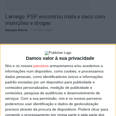
Lamego: PSP encontrou mala e saco com
munições e drogas
Estação Diária
-
1 de Abril, 2025
Damos valor à sua privacidade
Nós e os nossos
parceiros
armazenamos e/ou acedemos a
informações num dispositivo, como cookies, e processamos
dados pessoais, como identificadores únicos e informações
padrão enviadas por um dispositivo para publicidade e
conteúdos personalizados, medição de publicidade e
PSP deteve 10 suspeitos de tráfico de
conteúdos, pesquisa de audiências e desenvolvimento de
droga em operação no...
serviços.
Com a sua permissão, nós e os nossos parceiros
poderemos usar identificação e dados de geolocalização
Estação Diária
-
23 de Dezembro, 2024
precisos através da procura de dispositivos. Poderá clicar para
consentir o processamento por nossa parte e pela parte dos