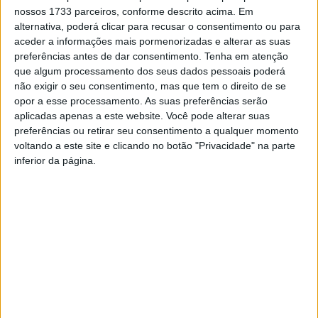
nossos 1733 parceiros, conforme descrito acima. Em
alternativa, poderá clicar para recusar o consentimento ou para
aceder a informações mais pormenorizadas e alterar as suas
preferências antes de dar consentimento.
Tenha em atenção
que algum processamento dos seus dados pessoais poderá
não exigir o seu consentimento, mas que tem o direito de se
opor a esse processamento. As suas preferências serão
aplicadas apenas a este website. Você pode alterar suas
preferências ou retirar seu consentimento a qualquer momento
Cinfães: Suspeito de violência doméstica
voltando a este site e clicando no botão "Privacidade" na parte
tinha um arsenal em casa
inferior da página.
Estação Diária
-
20 de Abril, 2024