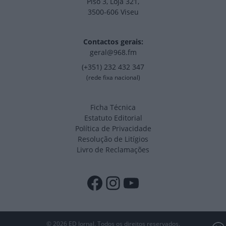
Piso 3, Loja 321,
3500-606 Viseu
Contactos gerais:
geral@968.fm
(+351) 232 432 347
(rede fixa nacional)
Ficha Técnica
Estatuto Editorial
Política de Privacidade
Resolução de Litígios
Livro de Reclamações
Facebook
Instagram
YouTube
© 2026 ED Jornal. Todos os direitos reservados.