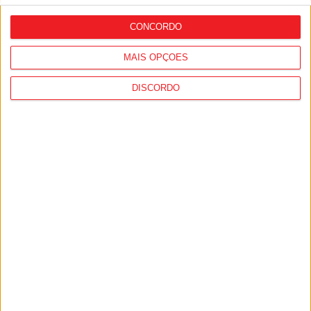
fechar reforço para o ataque
CONCORDO
MAIS OPÇÕES
DISCORDO
Futebol: Académico de Viseu já inscreveu
Andro Babić na Liga