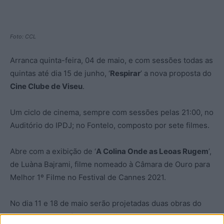
Foto: CCL
Arranca quinta-feira, 04 de maio, e com sessões todas as
quintas até dia 15 de junho, ‘
Respirar
’ a nova proposta do
Cine Clube de Viseu
.
Um ciclo de cinema, sempre com sessões pelas 21:00, no
Auditório do IPDJ; no Fontelo, composto por sete filmes.
Abre com a exibição de ‘
A Colina Onde as Leoas Rugem
’,
de Luàna Bajrami, filme nomeado à Câmara de Ouro para
Melhor 1º Filme no Festival de Cannes 2021.
No dia 11 e 18 de maio serão projetadas duas obras do
cineasta português João Canijo, respetivamente ‘
Mal