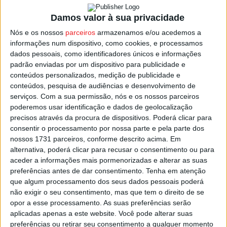
Viver
’ e ‘
Viver Mal
’.
Damos valor à sua privacidade
Para dia 25 de maio está prevista a exibição de ‘
Para
Nós e os nossos
parceiros
armazenamos e/ou acedemos a
informações num dispositivo, como cookies, e processamos
Sempre Mulher
’, de Kinuyo Tanaka, e a 01 de junho
dados pessoais, como identificadores únicos e informações
‘
Regresso a Seul’
, de Davy Chou.
padrão enviadas por um dispositivo para publicidade e
conteúdos personalizados, medição de publicidade e
O ciclo ‘Respirar’ prossegue a 08 de junho com
conteúdos, pesquisa de audiências e desenvolvimento de
serviços.
Com a sua permissão, nós e os nossos parceiros
‘
Pacifiction
’, de Albert Serra, para terminar a 15 de junho
poderemos usar identificação e dados de geolocalização
com ‘
As
Bestas
’, filme de Rodrigo Sorogoyen.
precisos através da procura de dispositivos. Poderá clicar para
consentir o processamento por nossa parte e pela parte dos
A entrada para o público geral é 5 euros, existindo
nossos 1731 parceiros, conforme descrito acima. Em
alternativa, poderá clicar para recusar o consentimento ou para
descontos para os associados do Cine Clube de Viseu,
aceder a informações mais pormenorizadas e alterar as suas
estudantes do ensino superior, Amigos do Teatro Viriato
preferências antes de dar consentimento.
Tenha em atenção
e Associados ACERT.
que algum processamento dos seus dados pessoais poderá
não exigir o seu consentimento, mas que tem o direito de se
Jovens até aos 18 anos têm entrada gratuita.
opor a esse processamento. As suas preferências serão
aplicadas apenas a este website. Você pode alterar suas
preferências ou retirar seu consentimento a qualquer momento