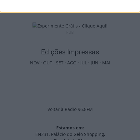
5 de Agosto, 2026
PUB
Edições Impressas
NOV
·
OUT
·
SET
·
AGO
·
JUL
·
JUN
·
MAI
Voltar à Rádio 96.8FM
Estamos em:
EN231, Palácio do Gelo Shopping,