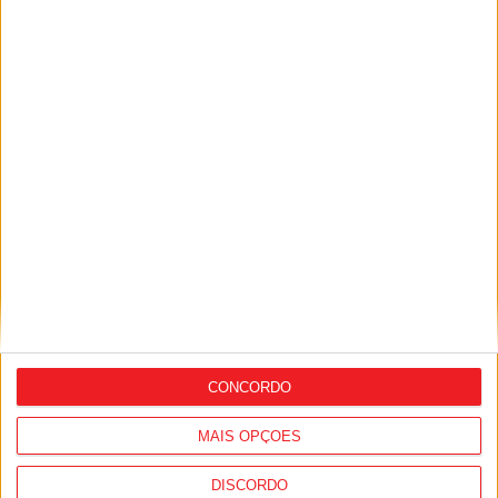
São João da Pesqueira: Incêndio destrói
habitação e deixa família desalojada
CONCORDO
Nacional: GNR alerta para aumento dos
MAIS OPÇÕES
furtos de catalisadores no primeiro
semestre
DISCORDO