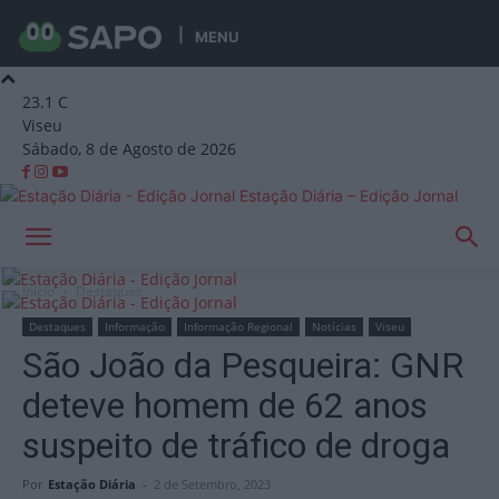
MENU
23.1
C
Viseu
Sábado, 8 de Agosto de 2026
Estação Diária – Edição Jornal
Início
Destaques
Destaques
Informação
Informação Regional
Notícias
Viseu
São João da Pesqueira: GNR
deteve homem de 62 anos
suspeito de tráfico de droga
Por
Estação Diária
-
2 de Setembro, 2023