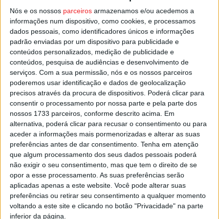
Nós e os nossos
parceiros
armazenamos e/ou acedemos a
informações num dispositivo, como cookies, e processamos
O detido foi constituído arguido e o caso enviado para o
dados pessoais, como identificadores únicos e informações
Tribunal Judicial de Moimenta da Beira.
padrão enviadas por um dispositivo para publicidade e
conteúdos personalizados, medição de publicidade e
Esta e outras notícias para ouvir na Estação Diária – 96.8
conteúdos, pesquisa de audiências e desenvolvimento de
serviços.
Com a sua permissão, nós e os nossos parceiros
FM ou em
www.968.fm
poderemos usar identificação e dados de geolocalização
precisos através da procura de dispositivos. Poderá clicar para
Pub
consentir o processamento por nossa parte e pela parte dos
nossos 1733 parceiros, conforme descrito acima. Em
alternativa, poderá clicar para recusar o consentimento ou para
aceder a informações mais pormenorizadas e alterar as suas
TAGS
GNR
São João da Pesqueira
Tráfico de Droga
preferências antes de dar consentimento.
Tenha em atenção
que algum processamento dos seus dados pessoais poderá
não exigir o seu consentimento, mas que tem o direito de se
opor a esse processamento. As suas preferências serão
aplicadas apenas a este website. Você pode alterar suas
preferências ou retirar seu consentimento a qualquer momento
voltando a este site e clicando no botão "Privacidade" na parte
inferior da página.