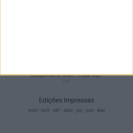
Futebol: Jogadores do Académico e
Tondela vão exibir distinções oficiais nas...
7 de Agosto, 2026
PUB
Edições Impressas
NOV
·
OUT
·
SET
·
AGO
·
JUL
·
JUN
·
MAI