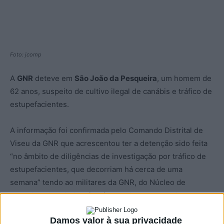
Foto: jcomp
A
GNR
deteve em
São João da Pesqueira
, um homem de
62 anos, suspeito de cultivo ilegal de canábis e tráfico de
estupefacientes.
A informação foi confirmada pelo Comando Distrital de
Viseu da GNR que acrescentou ter a detenção sido feita
“no âmbito de diligências de investigação por tráfico de
estupefacientes, que decorriam há cerca de uma
semana” tendo ao militares da GNR, do Núcleo de
Investigação Criminal (NIC) de Moimenta da Beira,
“localizado uma plantação de canábis” e apreendido 32
Damos valor à sua privacidade
plantas canábis e uma tesoura de corte.