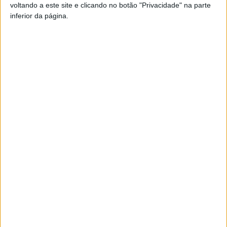
voltando a este site e clicando no botão "Privacidade" na parte
inferior da página.
TAGS
EN 16
São Pedro do Sul
Termas São Pedro do Sul
Artigo anterior
Próximo artigo
Ralis: Resende e Vouzela-
Viseu: Hospital ativou plano de
Viseu no Campeonato Start
contingência e máscara volta
Centro em 2024
a ser obrigatória
ARTIGOS RELACIONADOS
Mais do autor