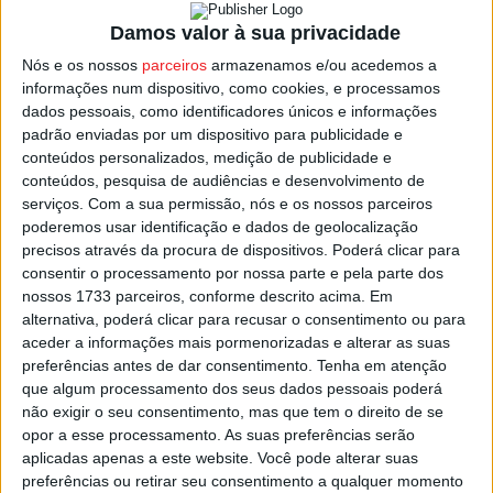
A empreitada representou um investimento superior a
Damos valor à sua privacidade
820 mil euros, comparticipado pelo Centro 2020,
Nós e os nossos
parceiros
armazenamos e/ou acedemos a
Portugal 2020 e União Europeia, através do FEDER, e
informações num dispositivo, como cookies, e processamos
permitiu “melhorar a circulação pedonal, garantir a
dados pessoais, como identificadores únicos e informações
padrão enviadas por um dispositivo para publicidade e
segurança na circulação rodoviária e promover a
conteúdos personalizados, medição de publicidade e
mobilidade urbana sustentável”, acrescentou o Município
conteúdos, pesquisa de audiências e desenvolvimento de
de São Pedro do Sul.
serviços.
Com a sua permissão, nós e os nossos parceiros
poderemos usar identificação e dados de geolocalização
As obras são inauguradas esta sexta-feira, 05 de janeiro,
precisos através da procura de dispositivos. Poderá clicar para
consentir o processamento por nossa parte e pela parte dos
pelas 16:00, em sessão onde estará presente a ministra
nossos 1733 parceiros, conforme descrito acima. Em
da Coesão Territorial, Ana Abrunhosa.
alternativa, poderá clicar para recusar o consentimento ou para
aceder a informações mais pormenorizadas e alterar as suas
Esta e outras notícias para ouvir na Estação Diária – 96.8
preferências antes de dar consentimento.
Tenha em atenção
que algum processamento dos seus dados pessoais poderá
FM ou em
www.968.fm
.
não exigir o seu consentimento, mas que tem o direito de se
opor a esse processamento. As suas preferências serão
Pub
aplicadas apenas a este website. Você pode alterar suas
preferências ou retirar seu consentimento a qualquer momento