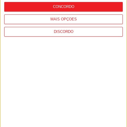
CONCORDO
MAIS OPÇÕES
DISCORDO
Andebol Feminino: Academia de São
Pedro do Sul vai começar Fase Final com
jogo em Braga