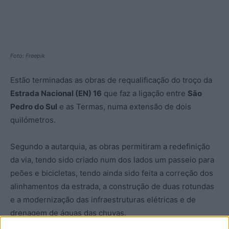
Foto: Freepik
Estão terminadas as obras de requalificação do troço da
Estrada Nacional (EN) 16
que faz a ligação entre
São
Pedro do Sul
e as Termas, numa extensão de dois
quilómetros.
Segundo a autarquia, as obras permitiram a redefinição
da via, tendo sido criado num dos lados um passeio para
peões e bicicletas, tendo ainda sido feita a correção dos
alinhamentos da estrada, a construção de duas rotundas
e a modernização das infraestruturas elétricas e de
drenagem de águas das chuvas.