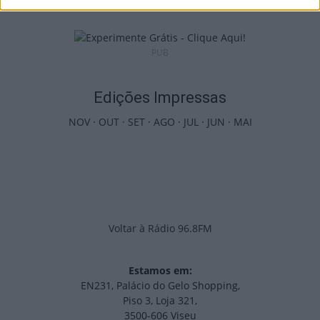
PUB
Edições Impressas
NOV
·
OUT
·
SET
·
AGO
·
JUL
·
JUN
·
MAI
Voltar à Rádio 96.8FM
Estamos em:
EN231, Palácio do Gelo Shopping,
Piso 3, Loja 321,
3500-606 Viseu