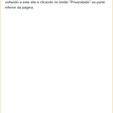
voltando a este site e clicando no botão "Privacidade" na parte
Pub
inferior da página.
TAGS
Académico de Viseu
Futebol
Artigo anterior
Próximo artigo
Sátão: Alunos acompanharam
Liga 2: André Clóvis bate
trabalhos de recuperação da
concorrência na eleição de
Orca do Tanque
avançado do mês
ARTIGOS RELACIONADOS
Mais do autor