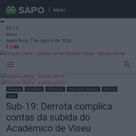
MENU
32.7
C
Viseu
Sexta-feira, 7 de Agosto de 2026
Estação Diária – Edição Jornal
Início
Desporto
Desporto
Destaques
Informação
Informação Regional
Notícias
Viseu
Sub-19: Derrota complica
contas da subida do
Académico de Viseu