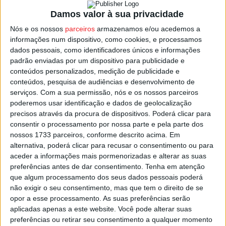
entre Académico de Viseu e Feirense, ambos nesta altura
Damos valor à sua privacidade
com 13 pontos.
Nós e os nossos
parceiros
armazenamos e/ou acedemos a
informações num dispositivo, como cookies, e processamos
Na próxima jornada, o Académico de Viseu recebe o
dados pessoais, como identificadores únicos e informações
Câmara de Lobos
, ‘lanterna vermelha’ desta Série Norte,
padrão enviadas por um dispositivo para publicidade e
conteúdos personalizados, medição de publicidade e
enquanto o Feirense vai a Chaves.
conteúdos, pesquisa de audiências e desenvolvimento de
serviços.
Com a sua permissão, nós e os nossos parceiros
Qualquer que seja o resultado destes dois jogos, a
poderemos usar identificação e dados de geolocalização
subida vai decidir-se na última jornada, com um
Feirense
precisos através da procura de dispositivos. Poderá clicar para
consentir o processamento por nossa parte e pela parte dos
– Académico de Viseu
, mas o empate até poderá ser
nossos 1733 parceiros, conforme descrito acima. Em
suficiente para os viseenses.
alternativa, poderá clicar para recusar o consentimento ou para
aceder a informações mais pormenorizadas e alterar as suas
Contas para conferir após o final da jornada 9.
preferências antes de dar consentimento.
Tenha em atenção
que algum processamento dos seus dados pessoais poderá
não exigir o seu consentimento, mas que tem o direito de se
Esta e outras notícias para ouvir na Estação Diária – 96.8
opor a esse processamento. As suas preferências serão
FM ou em
www.968.fm
.
aplicadas apenas a este website. Você pode alterar suas
preferências ou retirar seu consentimento a qualquer momento