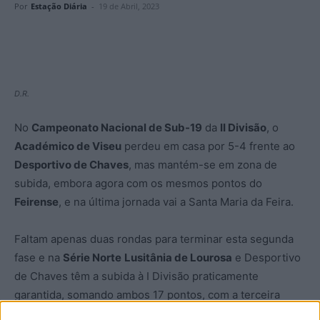
Por
Estação Diária
-
19 de Abril, 2023
D.R.
No
Campeonato Nacional de Sub-19
da
II Divisão
, o
Académico de Viseu
perdeu em casa por 5-4 frente ao
Desportivo de Chaves
, mas mantém-se em zona de
subida, embora agora com os mesmos pontos do
Feirense
, e na última jornada vai a Santa Maria da Feira.
Faltam apenas duas rondas para terminar esta segunda
fase e na
Série Norte
Lusitânia de Lourosa
e Desportivo
de Chaves têm a subida à I Divisão praticamente
garantida, somando ambos 17 pontos, com a terceira
vaga em aberto no que promete ser uma luta a dois entre