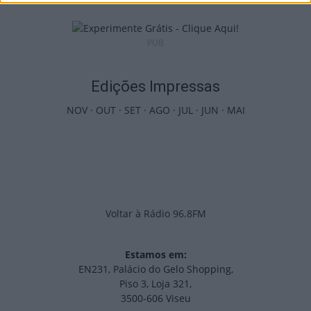
PUB
Edições Impressas
NOV
·
OUT
·
SET
·
AGO
·
JUL
·
JUN
·
MAI
Voltar à Rádio 96.8FM
Estamos em:
EN231, Palácio do Gelo Shopping,
Piso 3, Loja 321,
3500-606 Viseu