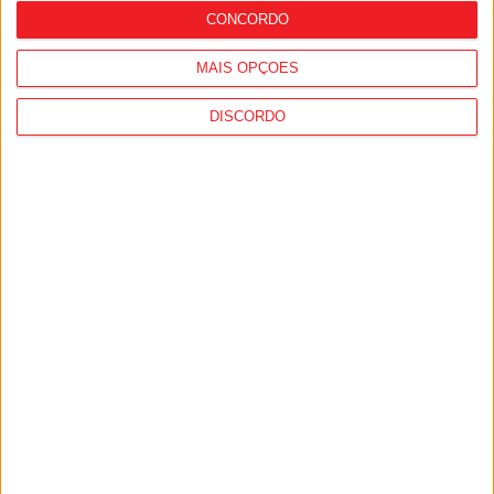
CONCORDO
MAIS OPÇÕES
DISCORDO
Desporto: GNR registou quase 1.500
incidentes em eventos desportivos, mais
de 90% no futebol