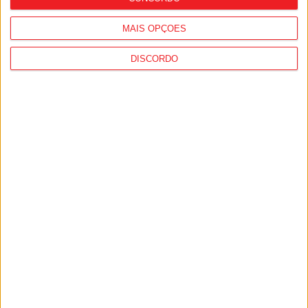
MAIS OPÇÕES
DISCORDO
Desporto: GNR registou quase 1.500
incidentes em eventos desportivos, mais
de 90% no futebol