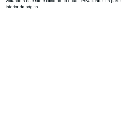
voltando a este site e clicando no botão "Privacidade" na parte
inferior da página.
TAGS
Académico de Viseu
Futebol
Sub-23
Taça Revelação
Artigo anterior
Próximo artigo
Viseu: Urgência Pediátrica vai
Carregal do Sal: Aristides
encerrar durante alguns
Sousa Mendes inspira
períodos por falta de médicos
programação do Centro
Cultural para 2024
ARTIGOS RELACIONADOS
Mais do autor