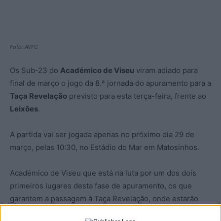
Foto: AVFC
Os Sub-23 do
Académico de Viseu
viram adiado para
final de março o jogo da 8.ª jornada do apuramento para a
Taça Revelação
previsto para esta terça-feira, frente ao
Leixões
.
A partida vai ser jogada apenas no próximo dia 29 de
março, pelas 10:30, no Estádio do Mar em Matosinhos.
Académico de Viseu que está na luta por um dos dois
primeiros lugares desta fase de apuramento, os que
garantem a passagem à Taça Revelação, onde estarão
mais seis equipas que transitam da fase de Apuramento