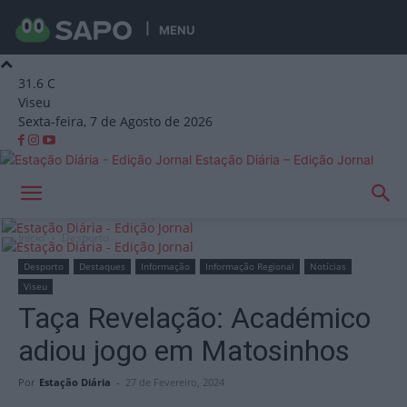
MENU
31.6
C
Viseu
Sexta-feira, 7 de Agosto de 2026
Estação Diária – Edição Jornal
Início
Desporto
Desporto
Destaques
Informação
Informação Regional
Notícias
Viseu
Taça Revelação: Académico
adiou jogo em Matosinhos
Por
Estação Diária
-
27 de Fevereiro, 2024