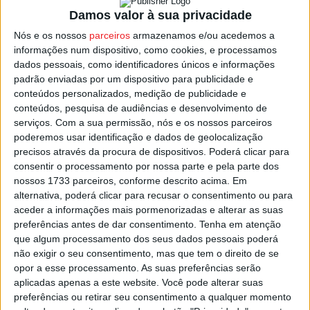
de Campeão da Liga Revelação.
Damos valor à sua privacidade
Nós e os nossos
parceiros
armazenamos e/ou acedemos a
Para já, com sete encontros disputados, o Académico de
informações num dispositivo, como cookies, e processamos
Viseu ocupa a terceira posição com 21 pontos, a três do
dados pessoais, como identificadores únicos e informações
Santa
Clara
e a 10 do líder, o
Sporting
de Braga
, equipas
padrão enviadas por um dispositivo para publicidade e
que têm mais uma partida disputada.
conteúdos personalizados, medição de publicidade e
conteúdos, pesquisa de audiências e desenvolvimento de
serviços.
Com a sua permissão, nós e os nossos parceiros
Adiada a partida em Matosinhos, segue-se no calendário
poderemos usar identificação e dados de geolocalização
dos Sub-23 dos viseenses a receção ao
Mafra
, agendada
precisos através da procura de dispositivos. Poderá clicar para
para dia 04 de março pelas 15:00 no Estádio Municipal
consentir o processamento por nossa parte e pela parte dos
nossos 1733 parceiros, conforme descrito acima. Em
Orlando Mendes, em Santa Comba Dão.
alternativa, poderá clicar para recusar o consentimento ou para
aceder a informações mais pormenorizadas e alterar as suas
Esta e outras notícias para ouvir na Estação Diária – 96.8
preferências antes de dar consentimento.
Tenha em atenção
FM ou em
www.968.fm
.
que algum processamento dos seus dados pessoais poderá
não exigir o seu consentimento, mas que tem o direito de se
opor a esse processamento. As suas preferências serão
Pub
aplicadas apenas a este website. Você pode alterar suas
preferências ou retirar seu consentimento a qualquer momento