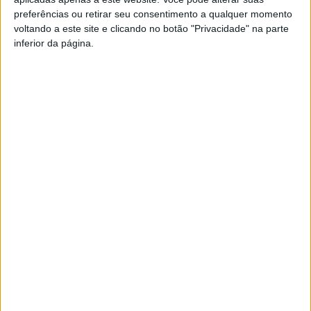
preferências ou retirar seu consentimento a qualquer momento
voltando a este site e clicando no botão "Privacidade" na parte
PUB
inferior da página.
Siga-nos nas redes sociais!
Facebook
Instagram
YouTube
DESTAQUES
São Pedro do Sul: Governo aprova Centro de
Interpretação da Serra...