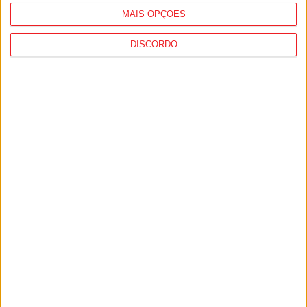
MAIS OPÇÕES
DISCORDO
Combustíveis: Preços devem baixar de
forma acentuada na próxima semana
7 de Agosto, 2026
I Liga: Académico de Viseu quer travar
Benfica na Luz
7 de Agosto, 2026
PUB