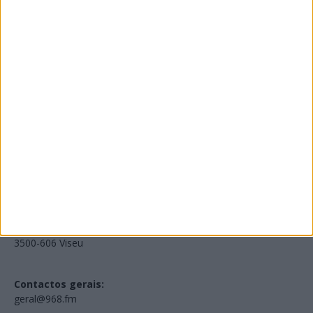
Edições Impressas
NOV
·
OUT
·
SET
·
AGO
·
JUL
·
JUN
·
MAI
Voltar à Rádio 96.8FM
Estamos em:
EN231, Palácio do Gelo Shopping,
Piso 3, Loja 321,
3500-606 Viseu
Contactos gerais:
geral@968.fm