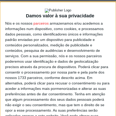
Damos valor à sua privacidade
Nós e os nossos
parceiros
armazenamos e/ou acedemos a
Apuradas as equipas de Viseu que vão jogar
informações num dispositivo, como cookies, e processamos
a Festa do...
dados pessoais, como identificadores únicos e informações
Estação Diária
-
25 de Maio, 2023
padrão enviadas por um dispositivo para publicidade e
conteúdos personalizados, medição de publicidade e
conteúdos, pesquisa de audiências e desenvolvimento de
serviços.
Com a sua permissão, nós e os nossos parceiros
poderemos usar identificação e dados de geolocalização
precisos através da procura de dispositivos. Poderá clicar para
consentir o processamento por nossa parte e pela parte dos
nossos 1733 parceiros, conforme descrito acima. Em
alternativa, poderá clicar para recusar o consentimento ou para
aceder a informações mais pormenorizadas e alterar as suas
preferências antes de dar consentimento.
Tenha em atenção
que algum processamento dos seus dados pessoais poderá
não exigir o seu consentimento, mas que tem o direito de se
opor a esse processamento. As suas preferências serão
aplicadas apenas a este website. Você pode alterar suas