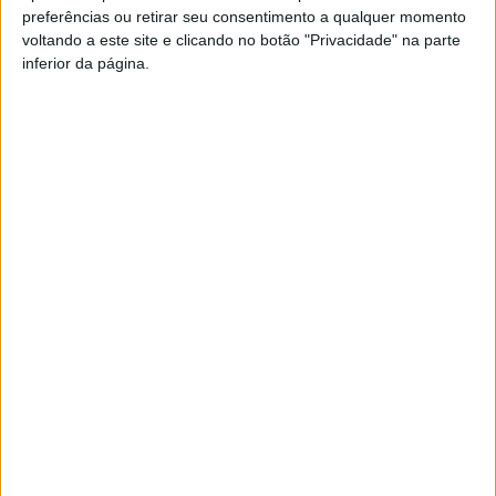
preferências ou retirar seu consentimento a qualquer momento
PUB
voltando a este site e clicando no botão "Privacidade" na parte
inferior da página.
Siga-nos nas redes sociais!
Facebook
Instagram
YouTube
DESTAQUES
Viseu: Subida da temperatura agrava risco
de incêndio
10 de Agosto, 2026