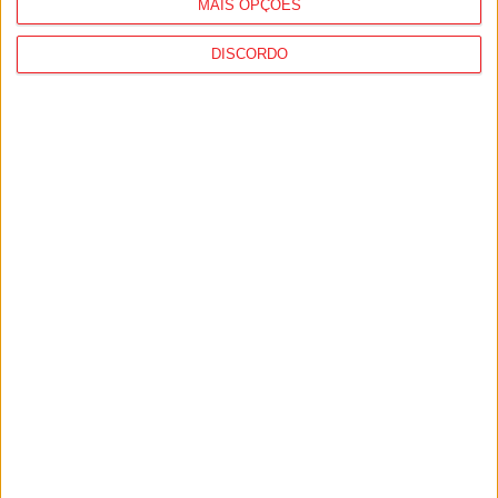
MAIS OPÇÕES
DISCORDO
I Liga: Académico de Viseu já conhece
datas e horários das jornadas...
9 de Agosto, 2026
Liga 2: Tondela já tem data para receção à
Académica e deslocação...
9 de Agosto, 2026
PUB