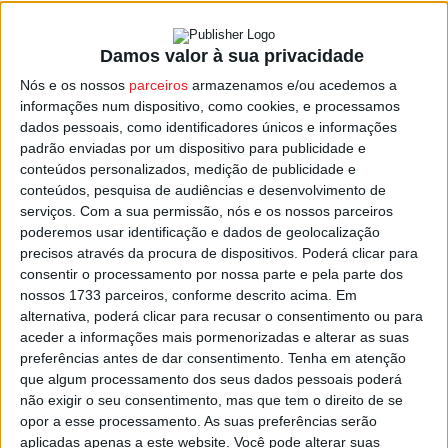
Damos valor à sua privacidade
Oliveira de Frades: Autarquia cria programa
Nós e os nossos
parceiros
armazenamos e/ou acedemos a
de apoio ao arrendamento
informações num dispositivo, como cookies, e processamos
Estação Diária
-
1 de Junho, 2023
dados pessoais, como identificadores únicos e informações
padrão enviadas por um dispositivo para publicidade e
conteúdos personalizados, medição de publicidade e
conteúdos, pesquisa de audiências e desenvolvimento de
serviços.
Com a sua permissão, nós e os nossos parceiros
poderemos usar identificação e dados de geolocalização
precisos através da procura de dispositivos. Poderá clicar para
consentir o processamento por nossa parte e pela parte dos
nossos 1733 parceiros, conforme descrito acima. Em
alternativa, poderá clicar para recusar o consentimento ou para
aceder a informações mais pormenorizadas e alterar as suas
preferências antes de dar consentimento.
Tenha em atenção
que algum processamento dos seus dados pessoais poderá
não exigir o seu consentimento, mas que tem o direito de se
opor a esse processamento. As suas preferências serão
aplicadas apenas a este website. Você pode alterar suas