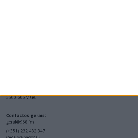
Edições Impressas
NOV
·
OUT
·
SET
·
AGO
·
JUL
·
JUN
·
MAI
Voltar à Rádio 96.8FM
Estamos em:
EN231, Palácio do Gelo Shopping,
Piso 3, Loja 321,
3500-606 Viseu
Contactos gerais:
geral@968.fm
(+351) 232 432 347
(rede fixa nacional)