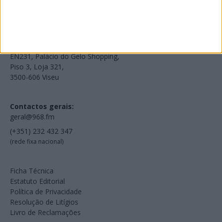
Voltar à Rádio 96.8FM
Estamos em:
EN231, Palácio do Gelo Shopping,
Piso 3, Loja 321,
3500-606 Viseu
Contactos gerais:
geral@968.fm
(+351) 232 432 347
(rede fixa nacional)
Ficha Técnica
Estatuto Editorial
Política de Privacidade
Resolução de Litígios
Livro de Reclamações