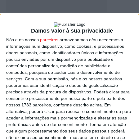
Viseu: Gala Solidária da APPDA vai
decorrer no sábado
Damos valor à sua privacidade
Estação Diária
-
28 de Novembro, 2024
Nós e os nossos
parceiros
armazenamos e/ou acedemos a
informações num dispositivo, como cookies, e processamos
dados pessoais, como identificadores únicos e informações
padrão enviadas por um dispositivo para publicidade e
conteúdos personalizados, medição de publicidade e
conteúdos, pesquisa de audiências e desenvolvimento de
serviços.
Com a sua permissão, nós e os nossos parceiros
poderemos usar identificação e dados de geolocalização
precisos através da procura de dispositivos. Poderá clicar para
consentir o processamento por nossa parte e pela parte dos
nossos 1733 parceiros, conforme descrito acima. Em
Nelas: Autarquia assinou protocolo com a
alternativa, poderá clicar para recusar o consentimento ou para
APPDA Viseu
aceder a informações mais pormenorizadas e alterar as suas
preferências antes de dar consentimento.
Tenha em atenção
Estação Diária
-
26 de Dezembro, 2022
que algum processamento dos seus dados pessoais poderá
não exigir o seu consentimento, mas que tem o direito de se